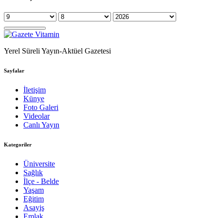
Yerel Süreli Yayın-Aktüel Gazetesi
Sayfalar
İletişim
Künye
Foto Galeri
Videolar
Canlı Yayın
Kategoriler
Üniversite
Sağlık
İlçe - Belde
Yaşam
Eğitim
Asayiş
Emlak