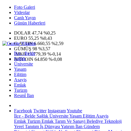
Foto Galeri
Videolar
Canlı Yayın
Günün Haberleri
DOLAR
47,74
%0,25
EURO
55,25
%0,43
G.ALTIN
6.660,55
%2,59
GÜMÜŞ
98
%3,57
İlçe - Belde
IMKB
13.779,39
%-0,14
Sağlık
BITCOIN
64.850
%-0,08
Üniversite
Yaşam
Eğitim
Asayiş
Emlak
Turizm
Resmî İlan
Facebook
Twitter
Instagram
Youtube
İlçe - Belde
Sağlık
Üniversite
Yaşam
Eğitim
Asayiş
Emlak
Turizm
Emlak
Tarım Ve Sanayi
Belediye
Teknoloji
Yerel
Tanıtım
İş Dünyası
Yatırım
İlan
Gündem