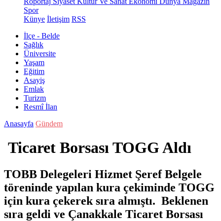
Röportaj
Siyaset
Kültür Ve Sanat
Ekonomi
Dünya
Magazin
Spor
Künye
İletişim
RSS
İlçe - Belde
Sağlık
Üniversite
Yaşam
Eğitim
Asayiş
Emlak
Turizm
Resmî İlan
Anasayfa
Gündem
Ticaret Borsası TOGG Aldı
TOBB Delegeleri Hizmet Şeref Belgele
töreninde yapılan kura çekiminde TOGG
için kura çekerek sıra almıştı. Beklenen
sıra geldi ve Çanakkale Ticaret Borsası