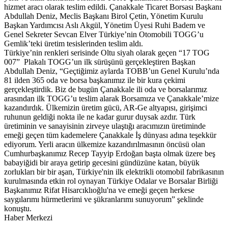
hizmet aracı olarak teslim edildi. Çanakkale Ticaret Borsası Başkanı
Abdullah Deniz, Meclis Başkanı Birol Çetin, Yönetim Kurulu
Başkan Yardımcısı Aslı Akgül, Yönetim Üyesi Ruhi Badem ve
Genel Sekreter Sevcan Elver Türkiye’nin Otomobili TOGG’u
Gemlik’teki üretim tesislerinden teslim aldı.
Türkiye’nin renkleri serisinde Oltu siyah olarak geçen “17 TOG
007” Plakalı TOGG’un ilk sürüşünü gerçekleştiren Başkan
Abdullah Deniz, “Geçtiğimiz aylarda TOBB’un Genel Kurulu’nda
81 ilden 365 oda ve borsa başkanımız ile bir kura çekimi
gerçekleştirdik. Biz de bugün Çanakkale ili oda ve borsalarımız
arasından ilk TOGG’u teslim alarak Borsamıza ve Çanakkale’mize
kazandırdık. Ülkemizin üretim gücü, AR-Ge altyapısı, girişimci
ruhunun geldiği nokta ile ne kadar gurur duysak azdır. Türk
üretiminin ve sanayisinin zirveye ulaştığı aracımızın üretiminde
emeği geçen tüm kademelere Çanakkale İş dünyası adına teşekkür
ediyorum. Yerli aracın ülkemize kazandırılmasının öncüsü olan
Cumhurbaşkanımız Recep Tayyip Erdoğan başta olmak üzere beş
babayiğidi bir araya getirip gecesini gündüzüne katan, büyük
zorlukları bir bir aşan, Türkiye'nin ilk elektrikli otomobil fabrikasının
kurulmasında etkin rol oynayan Türkiye Odalar ve Borsalar Birliği
Başkanımız Rifat Hisarcıklıoğlu'na ve emeği geçen herkese
saygılarımı hürmetlerimi ve şükranlarımı sunuyorum” şeklinde
konuştu.
Haber Merkezi