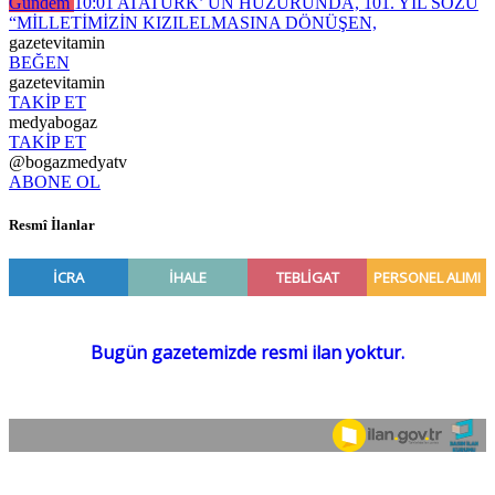
Gündem
10:01
ATATÜRK’ ÜN HUZURUNDA, 101. YIL SÖZÜ
“MİLLETİMİZİN KIZILELMASINA DÖNÜŞEN,
gazetevitamin
BEĞEN
gazetevitamin
TAKİP ET
medyabogaz
TAKİP ET
@bogazmedyatv
ABONE OL
Resmî İlanlar