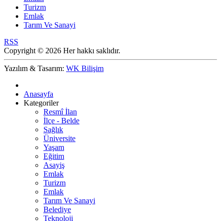
Turizm
Emlak
Tarım Ve Sanayi
RSS
Copyright © 2026 Her hakkı saklıdır.
Yazılım & Tasarım:
WK Bilişim
Anasayfa
Kategoriler
Resmî İlan
İlçe - Belde
Sağlık
Üniversite
Yaşam
Eğitim
Asayiş
Emlak
Turizm
Emlak
Tarım Ve Sanayi
Belediye
Teknoloji