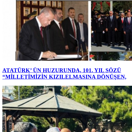
ATATÜRK’ ÜN HUZURUNDA, 101. YIL SÖZÜ
“MİLLETİMİZİN KIZILELMASINA DÖNÜŞEN,