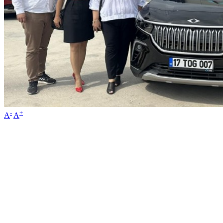
-
+
A
A