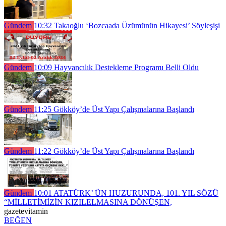
Gündem
10:32
Takaoğlu ‘Bozcaada Üzümünün Hikayesi’ Söyleşişi
Gündem
10:09
Hayvancılık Destekleme Programı Belli Oldu
Gündem
11:25
Gökköy’de Üst Yapı Çalışmalarına Başlandı
Gündem
11:22
Gökköy’de Üst Yapı Çalışmalarına Başlandı
Gündem
10:01
ATATÜRK’ ÜN HUZURUNDA, 101. YIL SÖZÜ
“MİLLETİMİZİN KIZILELMASINA DÖNÜŞEN,
gazetevitamin
BEĞEN