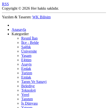
RSS
Copyright © 2026 Her hakkı saklıdır.
Yazılım & Tasarım:
WK Bilişim
Anasayfa
Kategoriler
Resmî İlan
İlçe - Belde
Sağlık
Üniversite
Yaşam
Eğitim
Asayiş
Emlak
Turizm
Emlak
Tarım Ve Sanayi
Belediye
Teknoloji
Yerel
Tanıtım
İş Dünyası
Yatırım