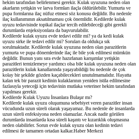
hekim tarafından belirlenmesi gerekir. Kulak uyuzuna neden olan
akarların yetişkin ve larva formları ilaçla öldürülebilir. Yumurta ve
pupa formlarına ilaç nüfuz etmesi söz konusu değildir. Bu nedenle
ilaç kullanımının aksatılmaması çok önemlidir. Kedilerde kulak
uyuzu tedavisinde topikal ilaçlar tercih edilebileceği gibi gerekli
durumlarda enjeksiyonlara da başvurulabilir.
Kedilerde kulak uyuzu evde tedavi edilir mi? ya da kedi kulak
uyuzu sirke ile tedavi edilir mi? Soruları da oldukça sık
sorulmaktadır. Kedilerde kulak uyuzuna neden olan parazitlerin
yumurta ve pupa dönemlerinde ilaç ile bile yok edilmesi mümkün
değildir. Bunun yanı sıra evde hazırlanan karışımlar yetişkin
parazitleri temizlemeye yardımcı olsa bile kulak uyuzuna neden olan
parazitlerin kulak kanallarında yaşayabildiği bu nedenle de çok
kolay bir şekilde gözden kaçabilecekleri unutulmamalıdır. Hayatta
kalan tek bir parazit kedinin kulaklarının yeniden istila edilmesine
fazlasıyla yeteceği için tedavinin mutlaka veteriner hekim tarafından
yapılması gerekir.
Kedilerde Kulak Uyuzu İnsanlara Bulaşır mı?
Kedilerde kulak uyuzu oluşumuna sebebiyet veren parazitler insan
vücudunda uzun süreli olarak yaşayamaz. Bu nedenle de insanlarda
uzun süreli enfeksiyona neden olamazlar. Ancak nadir görülen
durumlarda insanlarda kısa süreli kaşıntı ve kızarıklık oluşmasına
neden olabilirler. Sorun evde kulak uyuzu olan kedinin tedavi
edilmesi ile tamamen ortadan kalkar.Haber Merkezi