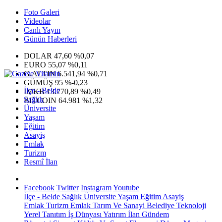
Foto Galeri
Videolar
Canlı Yayın
Günün Haberleri
DOLAR
47,60
%0,07
EURO
55,07
%0,11
G.ALTIN
6.541,94
%0,71
GÜMÜŞ
95
%-0,23
İlçe - Belde
IMKB
13.770,89
%0,49
Sağlık
BITCOIN
64.981
%1,32
Üniversite
Yaşam
Eğitim
Asayiş
Emlak
Turizm
Resmî İlan
Facebook
Twitter
Instagram
Youtube
İlçe - Belde
Sağlık
Üniversite
Yaşam
Eğitim
Asayiş
Emlak
Turizm
Emlak
Tarım Ve Sanayi
Belediye
Teknoloji
Yerel
Tanıtım
İş Dünyası
Yatırım
İlan
Gündem