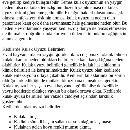
eve getirip kediye bulaştırabilir. Temas kulak uyuzunun en yaygın
nedeni olsa da kulak temizliğinin düzenli yapılmaması da kulak
uyuzu riskini gündeme getirebilir. Kulağın bakteri oluşumuna açık
olması, enfeksiyon riskinin artması kulak uyuzuna neden olan
parazitlere karşı çok daha savunmasız hale gelmesine neden olur. Bu
nedenle ev ortamında yaşayan kediler, dış dünya ile temas etmeseler
de ihtimaller doğrultusunda koruyucu önlemlerin onların sağlığı için
alınması gerekir.
Kedilerde Kulak Uyuzu Belirtileri
Evcil hayvanlarda en yaygın görülen ikinci dış parazit olarak bilinen
kulak akarları neden oldukları belirtiler ile kafa karışıklığına neden
olabilirler. Kulak uyuzu belirtileri genellikle kulak hastalıklarının
klinik belirtileri ile karıştırılmaktadır. Kulak uyuzu olan kedilerde
kulak enfeksiyonu ortaya çıkabilir. Kedilerin kulaklarında bir sorun
olduğu fark edildiğinde mutlaka bir uzmana danışılması gerekir.
Kulak uyuzu her yaştan evcil hayvanda görülebilse de özellikle
yavru kedilerde oldukça yaygın bir olarak ortaya çıkar. Kedilerde
kulak uyuzu belirtileri her vakada ciddiyet açısından farklılık
gösterebilir.
Kedilerde kulak uyuzu belirtileri;
Kulak tahrişi,
Kedinin sürekli başını sallaması ve kulağını kaşıması;
Kulaktan gelen koyu renkli mumsu akıntı,