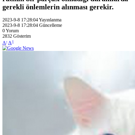
gerekli önlemlerin alınması gerekir.
2023-9-8 17:28:04
Yayınlanma
2023-9-8 17:28:04
Güncelleme
0
Yorum
2832
Gösterim
-
+
A
A