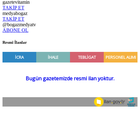
gazetevitamin
TAKİP ET
medyabogaz
TAKİP ET
@bogazmedyatv
ABONE OL
Resmî İlanlar