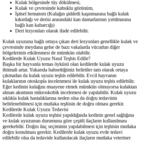
Kulak bölgesinde tüy dökülmesi,
Kulak ve çevresinde kabuklu görünüm,
İşitsel hematom (Kulağın şiddetli kaşınmasına bağlı kulak
kıkırdağı ve derisi arasındaki kan damarlarının yırtılmasına
bağlı kan kabarcığı)
Deri lezyonları olarak ifade edilebilir.
Kulak uyuzuna bağlı ortaya çıkan deri lezyonları genellikle kulak ve
çevresinde meydana gelse de bazı vakalarda vücudun diğer
bölgelerinin etkilenmesi de mümkün olabilir.
Kedilerde Kulak Uyuzu Nasıl Teşhis Edilir?
Başka bir hayvanla temas öyküsü olan kedilerde kulak uyuzu
ihtimali artar. Yukarıda bahsettiğimiz belirtiler tam olarak ortaya
çıkmadan da kulak uyuzu teşhis edilebilir. Evcil hayvanın
kulaklarının otoskopla incelenmesi ile kulak uyuzu teşhis edilebilir.
Eğer kedinin kulağını muayene etmek mümkün olmuyorsa kulaktan
alınan akıntının mikroskobik incelemesi de yapılabilir. Kulak uyuzu
sıklıkla kulak hastalıklarına neden olsa da doğru tedavinin
belirlenebilmesi için mutlaka teşhisin de doğru olması gerekir.
Kedilerde Kulak Uyuzu Tedavisi
Kedilerde kulak uyuzu teşhisi yapıldığında kedinin genel sağlığına
ve kulak uyuzunun durumuna göre çeşitli ilaçların kullanılması
gerekebilir. Doğru ilaç seçiminin yapılabilmesi için teşhisin mutlaka
doğru konulması gerekir. Kedilerde kulak uyuzu evde tedavi
edilebilir olsa da tedavide kullanılacak ilaçların mutlaka veteriner