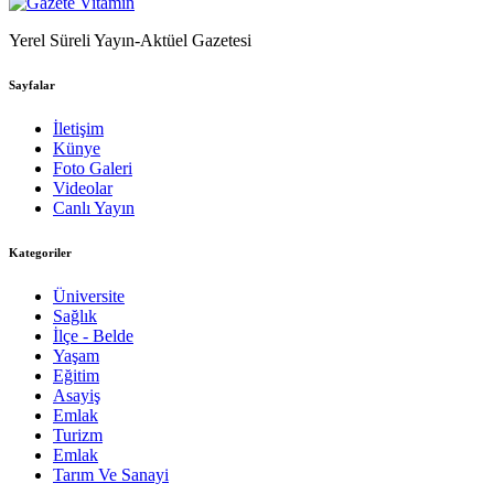
Yerel Süreli Yayın-Aktüel Gazetesi
Sayfalar
İletişim
Künye
Foto Galeri
Videolar
Canlı Yayın
Kategoriler
Üniversite
Sağlık
İlçe - Belde
Yaşam
Eğitim
Asayiş
Emlak
Turizm
Emlak
Tarım Ve Sanayi