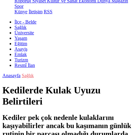
Röportaj
Siyaset
Kültür Ve Sanat
Ekonomi
Dünya
Magazin
Spor
Künye
İletişim
RSS
İlçe - Belde
Sağlık
Üniversite
Yaşam
Eğitim
Asayiş
Emlak
Turizm
Resmî İlan
Anasayfa
Sağlık
Kedilerde Kulak Uyuzu
Belirtileri
Kediler pek çok nedenle kulaklarını
kaşıyabilirler ancak bu kaşımanın günlük
rutinin bir parçası olmadığı durumlarda