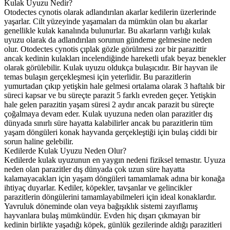
Kulak Uyuzu Nedir?
Otodectes cynotis olarak adlandırılan akarlar kedilerin üzerlerinde
yaşarlar. Cilt yüzeyinde yaşamaları da mümkün olan bu akarlar
genellikle kulak kanalında bulunurlar. Bu akarların varlığı kulak
uyuzu olarak da adlandırılan sorunun gündeme gelmesine neden
olur. Otodectes cynotis çıplak gözle görülmesi zor bir parazittir
ancak kedinin kulakları incelendiğinde hareketli ufak beyaz benekler
olarak görülebilir. Kulak uyuzu oldukça bulaşıcıdır. Bir hayvan ile
temas bulaşın gerçekleşmesi için yeterlidir. Bu parazitlerin
yumurtadan çıkıp yetişkin hale gelmesi ortalama olarak 3 haftalık bir
süreci kapsar ve bu süreçte parazit 5 farklı evreden geçer. Yetişkin
hale gelen parazitin yaşam süresi 2 aydır ancak parazit bu süreçte
çoğalmaya devam eder. Kulak uyuzuna neden olan parazitler dış
dünyada sınırlı süre hayatta kalabilirler ancak bu parazitlerin tüm
yaşam döngüleri konak hayvanda gerçekleştiği için bulaş ciddi bir
sorun haline gelebilir.
Kedilerde Kulak Uyuzu Neden Olur?
Kedilerde kulak uyuzunun en yaygın nedeni fiziksel temastır. Uyuza
neden olan parazitler dış dünyada çok uzun süre hayatta
kalamayacakları için yaşam döngüleri tamamlamak adına bir konağa
ihtiyaç duyarlar. Kediler, köpekler, tavşanlar ve gelincikler
parazitlerin döngülerini tamamlayabilmeleri için ideal konaklardır.
Yavruluk döneminde olan veya bağışıklık sistemi zayıflamış
hayvanlara bulaş mümkündür. Evden hiç dışarı çıkmayan bir
kedinin birlikte yaşadığı köpek, günlük gezilerinde aldığı parazitleri