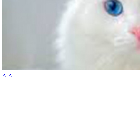
-
+
A
A