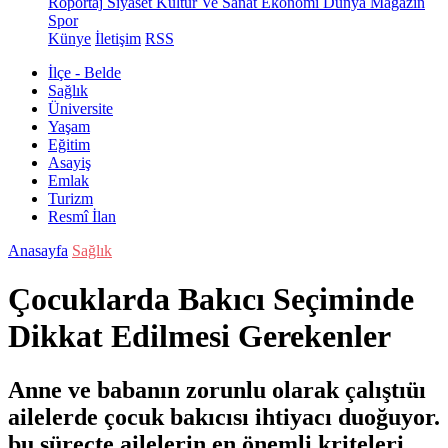
Röportaj
Siyaset
Kültür Ve Sanat
Ekonomi
Dünya
Magazin
Spor
Künye
İletişim
RSS
İlçe - Belde
Sağlık
Üniversite
Yaşam
Eğitim
Asayiş
Emlak
Turizm
Resmî İlan
Anasayfa
Sağlık
Çocuklarda Bakıcı Seçiminde
Dikkat Edilmesi Gerekenler
Anne ve babanın zorunlu olarak çalıştıüı
ailelerde çocuk bakıcısı ihtiyacı duoğuyor.
bu süreçte ailelerin en önemli kriteleri