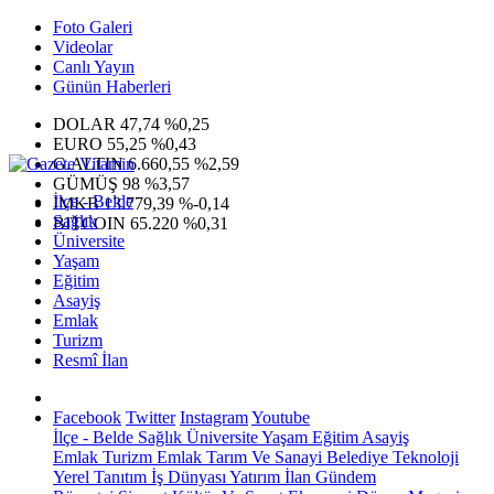
Foto Galeri
Videolar
Canlı Yayın
Günün Haberleri
DOLAR
47,74
%0,25
EURO
55,25
%0,43
G.ALTIN
6.660,55
%2,59
GÜMÜŞ
98
%3,57
İlçe - Belde
IMKB
13.779,39
%-0,14
Sağlık
BITCOIN
65.220
%0,31
Üniversite
Yaşam
Eğitim
Asayiş
Emlak
Turizm
Resmî İlan
Facebook
Twitter
Instagram
Youtube
İlçe - Belde
Sağlık
Üniversite
Yaşam
Eğitim
Asayiş
Emlak
Turizm
Emlak
Tarım Ve Sanayi
Belediye
Teknoloji
Yerel
Tanıtım
İş Dünyası
Yatırım
İlan
Gündem