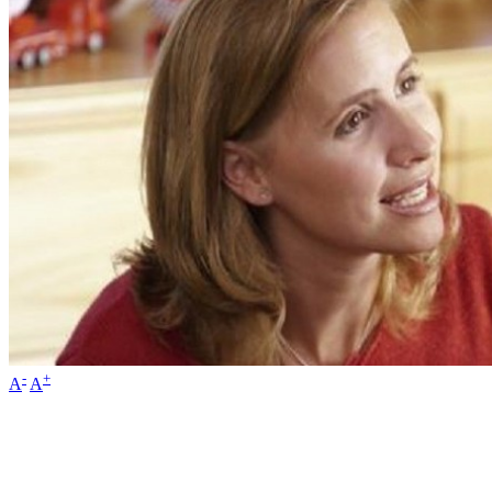
-
+
A
A