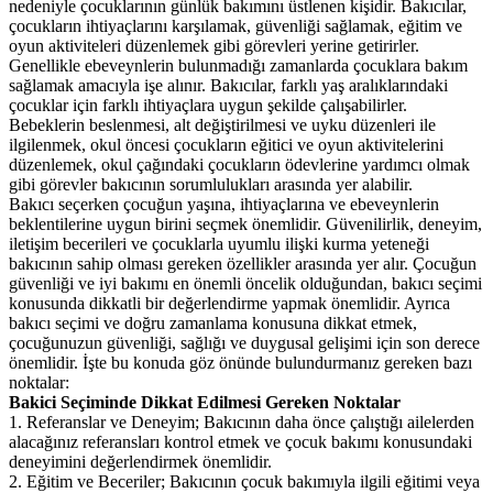
nedeniyle çocuklarının günlük bakımını üstlenen kişidir. Bakıcılar,
çocukların ihtiyaçlarını karşılamak, güvenliği sağlamak, eğitim ve
oyun aktiviteleri düzenlemek gibi görevleri yerine getirirler.
Genellikle ebeveynlerin bulunmadığı zamanlarda çocuklara bakım
sağlamak amacıyla işe alınır. Bakıcılar, farklı yaş aralıklarındaki
çocuklar için farklı ihtiyaçlara uygun şekilde çalışabilirler.
Bebeklerin beslenmesi, alt değiştirilmesi ve uyku düzenleri ile
ilgilenmek, okul öncesi çocukların eğitici ve oyun aktivitelerini
düzenlemek, okul çağındaki çocukların ödevlerine yardımcı olmak
gibi görevler bakıcının sorumlulukları arasında yer alabilir.
Bakıcı seçerken çocuğun yaşına, ihtiyaçlarına ve ebeveynlerin
beklentilerine uygun birini seçmek önemlidir. Güvenilirlik, deneyim,
iletişim becerileri ve çocuklarla uyumlu ilişki kurma yeteneği
bakıcının sahip olması gereken özellikler arasında yer alır. Çocuğun
güvenliği ve iyi bakımı en önemli öncelik olduğundan, bakıcı seçimi
konusunda dikkatli bir değerlendirme yapmak önemlidir. Ayrıca
bakıcı seçimi ve doğru zamanlama konusuna dikkat etmek,
çocuğunuzun güvenliği, sağlığı ve duygusal gelişimi için son derece
önemlidir. İşte bu konuda göz önünde bulundurmanız gereken bazı
noktalar:
Bakici Seçiminde Dikkat Edilmesi Gereken Noktalar
1. Referanslar ve Deneyim; Bakıcının daha önce çalıştığı ailelerden
alacağınız referansları kontrol etmek ve çocuk bakımı konusundaki
deneyimini değerlendirmek önemlidir.
2. Eğitim ve Beceriler; Bakıcının çocuk bakımıyla ilgili eğitimi veya