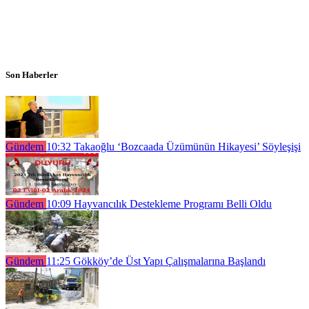
Son Haberler
Gündem
10:32
Takaoğlu ‘Bozcaada Üzümünün Hikayesi’ Söyleşişi
Gündem
10:09
Hayvancılık Destekleme Programı Belli Oldu
Gündem
11:25
Gökköy’de Üst Yapı Çalışmalarına Başlandı