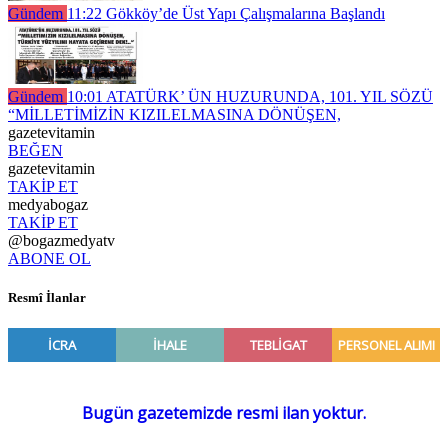
Gündem
11:22
Gökköy’de Üst Yapı Çalışmalarına Başlandı
Gündem
10:01
ATATÜRK’ ÜN HUZURUNDA, 101. YIL SÖZÜ
“MİLLETİMİZİN KIZILELMASINA DÖNÜŞEN,
gazetevitamin
BEĞEN
gazetevitamin
TAKİP ET
medyabogaz
TAKİP ET
@bogazmedyatv
ABONE OL
Resmî İlanlar