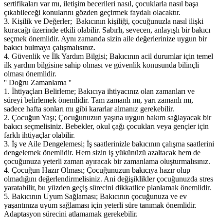
sertifikaları var mı, iletişim becerileri nasıl, çocuklarla nasıl başa
çıkabileceği konularını gözden geçirmek faydalı olacaktır.
3. Kişilik ve Değerler; Bakıcının kişiliği, çocuğunuzla nasıl ilişki
kuracağı üzerinde etkili olabilir. Sabırlı, sevecen, anlayışlı bir bakıcı
seçmek önemlidir. Aynı zamanda sizin aile değerlerinize uygun bir
bakıcı bulmaya çalışmalısınız.
4. Güvenlik ve İlk Yardım Bilgisi; Bakıcının acil durumlar için temel
ilk yardım bilgisine sahip olması ve güvenlik konusunda bilinçli
olması önemlidir.
'' Doğru Zamanlama ''
1. İhtiyaçları Belirleme; Bakıcıya ihtiyacınız olan zamanları ve
süreyi belirlemek önemlidir. Tam zamanlı mı, yarı zamanlı mı,
sadece hafta sonları mı gibi kararlar almanız gerekebilir.
2. Çocuğun Yaşı; Çocuğunuzun yaşına uygun bakım sağlayacak bir
bakıcı seçmelisiniz. Bebekler, okul çağı çocukları veya gençler için
farklı ihtiyaçlar olabilir.
3. İş ve Aile Dengelemesi; İş saatlerinizle bakıcının çalışma saatlerini
dengelemek önemlidir. Hem sizin iş yükünüzü azaltacak hem de
çocuğunuza yeterli zaman ayıracak bir zamanlama oluşturmalısınız.
4. Çocuğun Hazır Olması; Çocuğunuzun bakıcıya hazır olup
olmadığını değerlendirmelisiniz. Ani değişiklikler çocuğunuzda stres
yaratabilir, bu yüzden geçiş sürecini dikkatlice planlamak önemlidir.
5. Bakıcının Uyum Sağlaması; Bakıcının çocuğunuza ve ev
yaşantınıza uyum sağlaması için yeterli süre tanımak önemlidir.
Adaptasyon sürecini atlamamak gerekebilir.