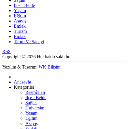
Sağlık
İlçe - Belde
Yaşam
Eğitim
Asayiş
Emlak
Turizm
Emlak
Tarım Ve Sanayi
RSS
Copyright © 2026 Her hakkı saklıdır.
Yazılım & Tasarım:
WK Bilişim
Anasayfa
Kategoriler
Resmî İlan
İlçe - Belde
Sağlık
Üniversite
Yaşam
Eğitim
Asayiş
Emlak