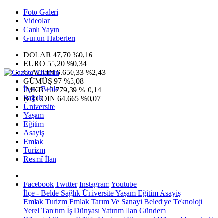
Foto Galeri
Videolar
Canlı Yayın
Günün Haberleri
DOLAR
47,70
%0,16
EURO
55,20
%0,34
G.ALTIN
6.650,33
%2,43
GÜMÜŞ
97
%3,08
İlçe - Belde
IMKB
13.779,39
%-0,14
Sağlık
BITCOIN
64.665
%0,07
Üniversite
Yaşam
Eğitim
Asayiş
Emlak
Turizm
Resmî İlan
Facebook
Twitter
Instagram
Youtube
İlçe - Belde
Sağlık
Üniversite
Yaşam
Eğitim
Asayiş
Emlak
Turizm
Emlak
Tarım Ve Sanayi
Belediye
Teknoloji
Yerel
Tanıtım
İş Dünyası
Yatırım
İlan
Gündem