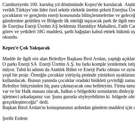
Cumhuriyetin 100. kuruluş yıl dönümünde Kepez'de kurulacak Atatürk B
verildi.Türkiye’nin lider özel sektör elektrik üretim şirketi Enerjisa 
çocukların ve gençlerin enerji konusunda bilinçlenmelerine ve geleceğ
gündemine getirilen ve Bölgede ilk niteliği taşıyacak park ile ilgili mec
ile Enerjisa Enerji Üretim AŞ beldemiz Hamidiye Mahallesi, Fatih Ca
görev ve yetkileri 18G maddesi, şartlı bağışları kabul etmek hükmü uy
okundu.
Kepez'e
Ç
ok Yakışacak
Madde ile ilgili söz alan Belediye Başkanı Brol Arslan, yaptığı açıkl
O parkı Enerji SA Enerji Üretim A.Ş. bu farkı komple yenilemek isti
istiyor. Tabii ki adının da Atatürk Bilim ve Enerji Parkı olması ve ay
yeşil bir proje. Örneğin çocuklar yürüyüş pistinde yürürken ayaklarını 
kullanılacak. Bunun yanında çocuklar oradaki bisikleti çevirdiği zam
Belediye bütçesinden hiç para çıkmayacak onu belirteyim. Firma tam
var ve bir Halk masası olacak, halkın o bölgedeki sorunlarını dinleyi
işletmeci arkadaşımız var. Şunu gururla söyleyebilirim ki bölgede olm
gerçekleştireceğiz" dedi.
Başkan Birol Arslan'ın konuşmasının ardından gündem maddesi için oyl
Şerife Erdem