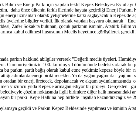
ilim ve Enerji Parkı için yapılan teklif Kepez Belediyesi Eylül ayı Be
Üretim, daha önce ülkenin farklı illerinde hayata geçirdiği Enerji Parkı
in enerji uzmanları olarak yetişmelerine katkı sağlayacakın Kepez'de a
lis üyelerine bilgiler verildi. İlk olarak yapılan başvuru okunarak " Ener
ddesi, Zafer Sokak'ta bulunan, çocuk parkının isminin, Atatürk Bilim v
arınca kabul edilmesi hususunun Meclis heyetince görüşülerek gerekli ka
amada parkın hakkınd abilgiler vererek "Değerli meclis üyeleri, Hamidi
yor. Cumhuriyetimizin 100. kuruluş yıl dönümünde bedelsiz olarak bu p
rıca bu parkın şartlı bağış olarak kabul etme yetkimiz kepeze böyle bir 
attığı adımlarda enerji biriktirecekler. Ya da yağan yağmurlar yağmur su
an oradan bir enerji üretecek, depolanacak ve akşam aydınlanmasında o 
amen yüzüncü yılda Kepez'e armağan ediyor bu projeyi. Gerçekten guru
p belediyeyle çözüm noktasında ilgili birimlere diğer halk masasındaki 
ayan bir parkı Kepe Halkına hep birlikte inşallah kazandıracağız ve 29 
amaya geçildi ve Parkın Kepez Beldesinde yapılması ve isminin Atatürk 