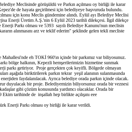
lediye Meclisinde görüşüldü ve Parkın açılması oy birliği ile karar
nı Kepez'de de hayata geçirilmesi için belediyeye başvuruda bulundu.
çılması için konu Meclis gündemine alındı. Eylül ayı Belediye Meclisi
jisa Enerji Üretim A.Ş.'nin 6 Eylül 2023 tarihli dilekçesi. İlgil dilekçe
e Enerji Parkı olması ve 5393 sayılı Belediye Kanunu'nun meclisin
rarın alınmasını arz ve teklif ederim" şeklinde gelen tekli mecliste
ye Mahallesi'nde eh TOKİ 960'ın içinde bir parkımız var biliyosunuz.
arkı bölge halkının, Kepezli hemşerilerimizin hizmetine sunmak
nerji parkı getiriyor. Proje gerçekten çok keyifli. Bölgede olmayan
ları aşağıda biriktirilerek parkın tekrar yeşil alanının sulanmasında
enerjiden faydalanılacak. Ayrıca belediye orada parkın içinde olacak.
r duyulacak bir proje. Belediyemizin biliyorsunuz orada bir veznesi
arkadaşlar gibi çözüm konusunda yardımcı olacaklar. Orada bir
Ekim tarihinde de inşallah hep birlikte açılışını eee
Enerji Parkı olması oy birliği ile karar verildi.