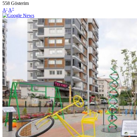
558
Gösterim
-
+
A
A