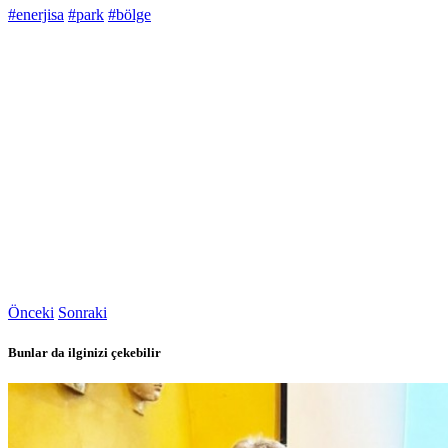
#enerjisa
#park
#bölge
Önceki
Sonraki
Bunlar da ilginizi çekebilir