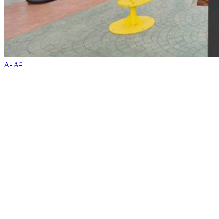
-
+
A
A