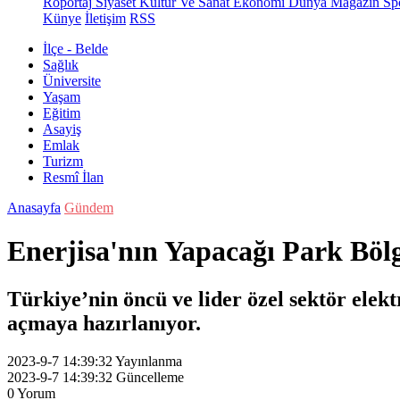
Röportaj
Siyaset
Kültür Ve Sanat
Ekonomi
Dünya
Magazin
Sp
Künye
İletişim
RSS
İlçe - Belde
Sağlık
Üniversite
Yaşam
Eğitim
Asayiş
Emlak
Turizm
Resmî İlan
Anasayfa
Gündem
Enerjisa'nın Yapacağı Park Böl
Türkiye’nin öncü ve lider özel sektör elektr
açmaya hazırlanıyor.
2023-9-7 14:39:32
Yayınlanma
2023-9-7 14:39:32
Güncelleme
0
Yorum