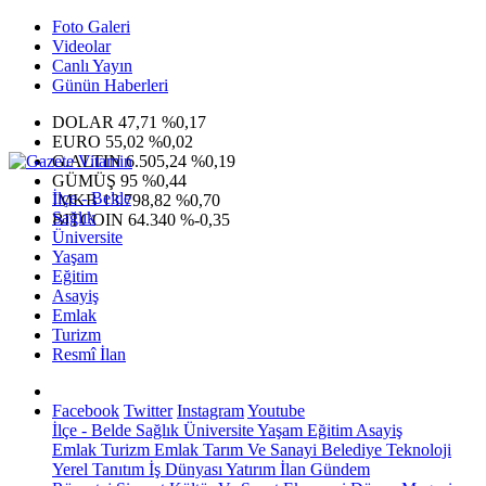
Foto Galeri
Videolar
Canlı Yayın
Günün Haberleri
DOLAR
47,71
%0,17
EURO
55,02
%0,02
G.ALTIN
6.505,24
%0,19
GÜMÜŞ
95
%0,44
İlçe - Belde
IMKB
13.798,82
%0,70
Sağlık
BITCOIN
64.340
%-0,35
Üniversite
Yaşam
Eğitim
Asayiş
Emlak
Turizm
Resmî İlan
Facebook
Twitter
Instagram
Youtube
İlçe - Belde
Sağlık
Üniversite
Yaşam
Eğitim
Asayiş
Emlak
Turizm
Emlak
Tarım Ve Sanayi
Belediye
Teknoloji
Yerel
Tanıtım
İş Dünyası
Yatırım
İlan
Gündem