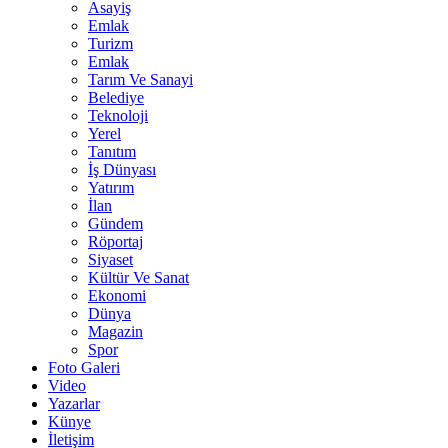
Asayiş
Emlak
Turizm
Emlak
Tarım Ve Sanayi
Belediye
Teknoloji
Yerel
Tanıtım
İş Dünyası
Yatırım
İlan
Gündem
Röportaj
Siyaset
Kültür Ve Sanat
Ekonomi
Dünya
Magazin
Spor
Foto Galeri
Video
Yazarlar
Künye
İletişim