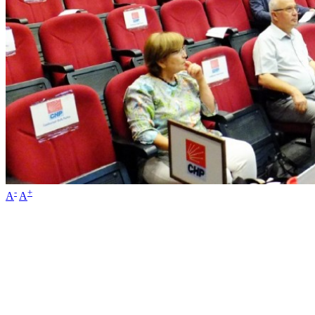
-
+
A
A