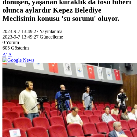
dönüşen, yaşanan kuraklık da tosu biberi
olunca aylardır Kepez Belediye
Meclisinin konusu 'su sorunu' oluyor.
2023-9-7 13:49:27
Yayınlanma
2023-9-7 13:49:27
Güncelleme
0
Yorum
605
Gösterim
-
+
A
A