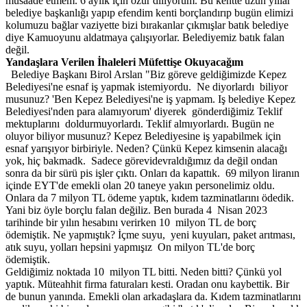
müsaade etmem. 6 aylık için özür diliyorum. Bu kentte uzun yıllar
belediye başkanlığı yapıp efendim kenti borçlandırıp bugün elimizi
kolumuzu bağlar vaziyette bizi bırakanlar çıkmışlar batık belediye
diye Kamuoyunu aldatmaya çalışıyorlar. Belediyemiz batık falan
değil.
Yandaşlara Verilen İhaleleri Müfettişe Okuyacağım
Belediye Başkanı Birol Arslan "Biz göreve geldiğimizde Kepez
Belediyesi'ne esnaf iş yapmak istemiyordu. Ne diyorlardı biliyor
musunuz? 'Ben Kepez Belediyesi'ne iş yapmam. Iş belediye Kepez
Belediyesi'nden para alamıyorum' diyerek gönderdiğimiz Teklif
mektuplarını doldurmuyorlardı. Teklif almıyorlardı. Bugün ne
oluyor biliyor musunuz? Kepez Belediyesine iş yapabilmek için
esnaf yarışıyor birbiriyle. Neden? Çünkü Kepez kimsenin alacağı
yok, hiç bakmadk. Sadece görevidevraldığımız da değil ondan
sonra da bir sürü pis işler çıktı. Onları da kapattık. 69 milyon liranın
içinde EYT'de emekli olan 20 taneye yakın personelimiz oldu.
Onlara da 7 milyon TL ödeme yaptık, kıdem tazminatlarını ödedik.
Yani biz öyle borçlu falan değiliz. Ben burada 4 Nisan 2023
tarihinde bir yılın hesabını verirken 10 milyon TL de borç
ödemiştik. Ne yapmıştık? İçme suyu, yeni kuyuları, paket arıtması,
atık suyu, yolları hepsini yapmışız On milyon TL'de borç
ödemiştik.
Geldiğimiz noktada 10 milyon TL bitti. Neden bitti? Çünkü yol
yaptık. Müteahhit firma faturaları kesti. Oradan onu kaybettik. Bir
de bunun yanında. Emekli olan arkadaşlara da. Kıdem tazminatlarını