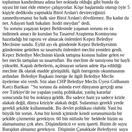
toplumun kandırılması adına her noktada olduğu gibi bunda da
siyasi bir rant elde etmeye çalışıyorlar. Köşe başlarında oturup öyle 5
kişiyle dedikodu yapmakla Birol Arslan'ı devireceğinizi
zannediyorsanız bu halk size Birol Arslan'ı dövdürmez. Bu kadar da
net. Adayım hadi bakalım hodri meydan" dedi.
Su sorunu yaşayan kepez Beldesinde yaşanan sorunu en za
indirmek amacı ile kurulan Su Tasarruf Araştırma Komisyonu
hazırladığı bir raporu ve alınacak önlemleri Kepez Belediye
Meclisine sundu. Eylül ayı ek gündemle Kepez Belediyesinin
gündemine getirilen su tasarrufu önlemleri meclisi yeniden gerdi.
Kepez Belediye Meclisinin klasik tartışma konusu haline gelen ve
her meclis tartışılan su tasarrufları Bu mecliste de tansiyonu bir hayli
yükseltti. Kapalı defterlerin, açılmayan sırların adete ifşa edildiği
mecliste ilk olarak madde görüşüldü. ilgili önergenin okunmasının
ardından Belediye Başkanı önerge ile ilgili Belediye Meclis
üyelerine söz verdi. Söz alan CHP Belediye Meclis Üyesi Gülhanım
Karcı Barikan "Su sorunu da aslında evet dünyanın gerçeği ama
eee Türkiye'de ise yapılan yanlış politikalar, yanlış kararlar
sonucunda biz bu noktaya geldik. Bu sadece hani ya sadece krizle
alakalı değil, dünya kriziyle alakalı değil. Sularımızı gerekli yerde
gerekli şekilde kullanmadık. Bu devlet politikası olabilir. Yani bu
büyük bir sorun. Ama biz kendi içimizde kendi sorunumuzda bir
şekilde çözmemiz gerekiyor. 60 bin nüfuslu bir beldede bizim su
alamamamız çok abes. Düşündürücü ve soru işareti. Bizim de suyu
Barajdan almamız gerekiyor. Düşünün Çanakkale Belediyesi suyu