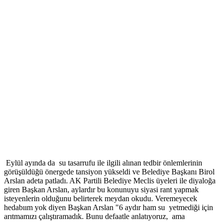
Eylül ayında da su tasarrufu ile ilgili alınan tedbir önlemlerinin
görüşüldüğü önergede tansiyon yükseldi ve Belediye Başkanı Birol
Arslan adeta patladı. AK Partili Belediye Meclis üyeleri ile diyaloğa
giren Başkan Arslan, aylardır bu konunuyu siyasi rant yapmak
isteyenlerin olduğunu belirterek meydan okudu. Veremeyecek
hedabıım yok diyen Başkan Arslan "6 aydır ham su yetmediği için
arıtmamızı çalıştıramadık. Bunu defaatle anlatıyoruz, ama