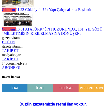
Gündem
11:22
Gökköy’de Üst Yapı Çalışmalarına Başlandı
Gündem
10:01
ATATÜRK’ ÜN HUZURUNDA, 101. YIL SÖZÜ
“MİLLETİMİZİN KIZILELMASINA DÖNÜŞEN,
gazetevitamin
BEĞEN
gazetevitamin
TAKİP ET
medyabogaz
TAKİP ET
@bogazmedyatv
ABONE OL
Resmî İlanlar