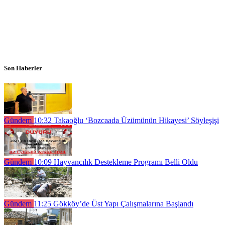
Son Haberler
Gündem
10:32
Takaoğlu ‘Bozcaada Üzümünün Hikayesi’ Söyleşişi
Gündem
10:09
Hayvancılık Destekleme Programı Belli Oldu
Gündem
11:25
Gökköy’de Üst Yapı Çalışmalarına Başlandı