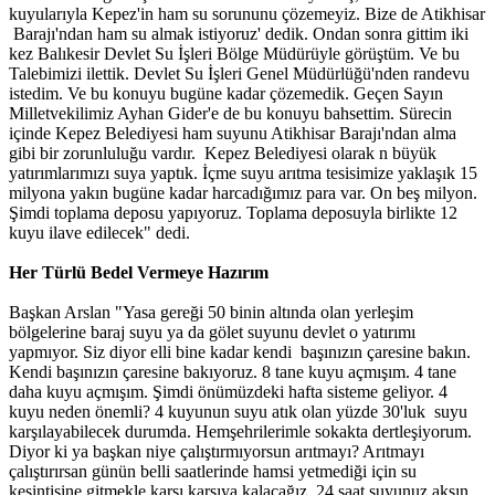
kuyularıyla Kepez'in ham su sorununu çözemeyiz. Bize de Atikhisar
Barajı'ndan ham su almak istiyoruz' dedik. Ondan sonra gittim iki
kez Balıkesir Devlet Su İşleri Bölge Müdürüyle görüştüm. Ve bu
Talebimizi ilettik. Devlet Su İşleri Genel Müdürlüğü'nden randevu
istedim. Ve bu konuyu bugüne kadar çözemedik. Geçen Sayın
Milletvekilimiz Ayhan Gider'e de bu konuyu bahsettim. Sürecin
içinde Kepez Belediyesi ham suyunu Atikhisar Barajı'ndan alma
gibi bir zorunluluğu vardır. Kepez Belediyesi olarak n büyük
yatırımlarımızı suya yaptık. İçme suyu arıtma tesisimize yaklaşık 15
milyona yakın bugüne kadar harcadığımız para var. On beş milyon.
Şimdi toplama deposu yapıyoruz. Toplama deposuyla birlikte 12
kuyu ilave edilecek" dedi.
Her Türlü Bedel Vermeye Hazırım
Başkan Arslan "Yasa gereği 50 binin altında olan yerleşim
bölgelerine baraj suyu ya da gölet suyunu devlet o yatırımı
yapmıyor. Siz diyor elli bine kadar kendi başınızın çaresine bakın.
Kendi başınızın çaresine bakıyoruz. 8 tane kuyu açmışım. 4 tane
daha kuyu açmışım. Şimdi önümüzdeki hafta sisteme geliyor. 4
kuyu neden önemli? 4 kuyunun suyu atık olan yüzde 30'luk suyu
karşılayabilecek durumda. Hemşehrilerimle sokakta dertleşiyorum.
Diyor ki ya başkan niye çalıştırmıyorsun arıtmayı? Arıtmayı
çalıştırırsan günün belli saatlerinde hamsi yetmediği için su
kesintisine gitmekle karşı karşıya kalacağız. 24 saat suyunuz aksın