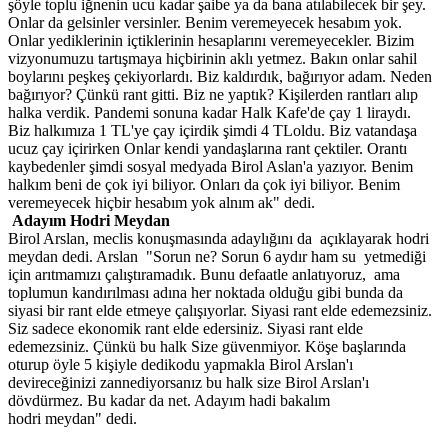
şöyle toplu iğnenin ucu kadar şaibe ya da bana atılabilecek bir şey.
Onlar da gelsinler versinler. Benim veremeyecek hesabım yok.
Onlar yediklerinin içtiklerinin hesaplarını veremeyecekler. Bizim
vizyonumuzu tartışmaya hiçbirinin aklı yetmez. Bakın onlar sahil
boylarını peşkeş çekiyorlardı. Biz kaldırdık, bağırıyor adam. Neden
bağırıyor? Çünkü rant gitti. Biz ne yaptık? Kişilerden rantları alıp
halka verdik. Pandemi sonuna kadar Halk Kafe'de çay 1 liraydı.
Biz halkımıza 1 TL'ye çay içirdik şimdi 4 TLoldu. Biz vatandaşa
ucuz çay içirirken Onlar kendi yandaşlarına rant çektiler. Orantı
kaybedenler şimdi sosyal medyada Birol Aslan'a yazıyor. Benim
halkım beni de çok iyi biliyor. Onları da çok iyi biliyor. Benim
veremeyecek hiçbir hesabım yok alnım ak" dedi.
Adayım Hodri Meydan
Birol Arslan, meclis konuşmasında adaylığını da açıklayarak hodri
meydan dedi. Arslan "Sorun ne? Sorun 6 aydır ham su yetmediği
için arıtmamızı çalıştıramadık. Bunu defaatle anlatıyoruz, ama
toplumun kandırılması adına her noktada olduğu gibi bunda da
siyasi bir rant elde etmeye çalışıyorlar. Siyasi rant elde edemezsiniz.
Siz sadece ekonomik rant elde edersiniz. Siyasi rant elde
edemezsiniz. Çünkü bu halk Size güvenmiyor. Köşe başlarında
oturup öyle 5 kişiyle dedikodu yapmakla Birol Arslan'ı
devireceğinizi zannediyorsanız bu halk size Birol Arslan'ı
dövdürmez. Bu kadar da net. Adayım hadi bakalım
hodri meydan" dedi.