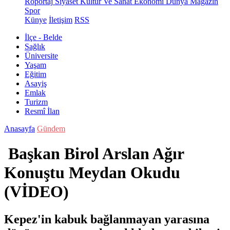
Röportaj
Siyaset
Kültür Ve Sanat
Ekonomi
Dünya
Magazin
Spor
Künye
İletişim
RSS
İlçe - Belde
Sağlık
Üniversite
Yaşam
Eğitim
Asayiş
Emlak
Turizm
Resmî İlan
Anasayfa
Gündem
Başkan Birol Arslan Ağır
Konuştu Meydan Okudu
(VİDEO)
Kepez'in kabuk bağlanmayan yarasına