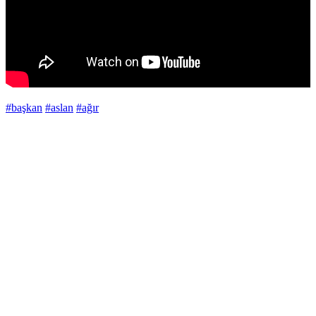
#başkan
#aslan
#ağır