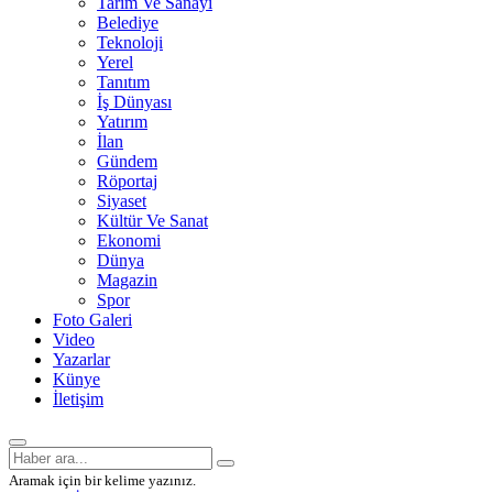
Tarım Ve Sanayi
Belediye
Teknoloji
Yerel
Tanıtım
İş Dünyası
Yatırım
İlan
Gündem
Röportaj
Siyaset
Kültür Ve Sanat
Ekonomi
Dünya
Magazin
Spor
Foto Galeri
Video
Yazarlar
Künye
İletişim
Aramak için bir kelime yazınız.