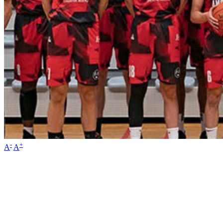
-
+
A
A