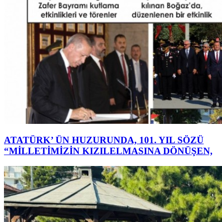
ATATÜRK’ ÜN HUZURUNDA, 101. YIL SÖZÜ
“MİLLETİMİZİN KIZILELMASINA DÖNÜŞEN,