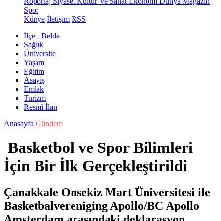
Röportaj
Siyaset
Kültür Ve Sanat
Ekonomi
Dünya
Magazin
Spor
Künye
İletişim
RSS
İlçe - Belde
Sağlık
Üniversite
Yaşam
Eğitim
Asayiş
Emlak
Turizm
Resmî İlan
Anasayfa
Gündem
Basketbol ve Spor Bilimleri
İçin Bir İlk Gerçekleştirildi
Çanakkale Onsekiz Mart Üniversitesi ile
Basketbalvereniging Apollo/BC Apollo
Amsterdam arasındaki deklarasyon