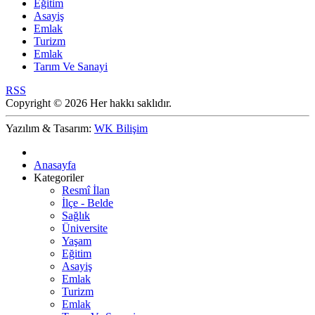
Eğitim
Asayiş
Emlak
Turizm
Emlak
Tarım Ve Sanayi
RSS
Copyright © 2026 Her hakkı saklıdır.
Yazılım & Tasarım:
WK Bilişim
Anasayfa
Kategoriler
Resmî İlan
İlçe - Belde
Sağlık
Üniversite
Yaşam
Eğitim
Asayiş
Emlak
Turizm
Emlak