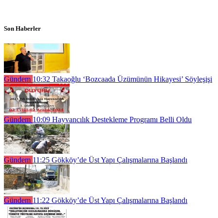
Son Haberler
Gündem
10:32
Takaoğlu ‘Bozcaada Üzümünün Hikayesi’ Söyleşişi
Gündem
10:09
Hayvancılık Destekleme Programı Belli Oldu
Gündem
11:25
Gökköy’de Üst Yapı Çalışmalarına Başlandı
Gündem
11:22
Gökköy’de Üst Yapı Çalışmalarına Başlandı