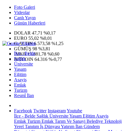
Foto Galeri
Videolar
Canlı Yayın
Günün Haberleri
DOLAR
47,71
%0,17
EURO
55,02
%0,01
G.ALTIN
6.573,58
%1,25
GÜMÜŞ
98
%3,81
İlçe - Belde
IMKB
13.881,78
%0,60
Sağlık
BITCOIN
64.316
%-0,77
Üniversite
Yaşam
Eğitim
Asayiş
Emlak
Turizm
Resmî İlan
Facebook
Twitter
Instagram
Youtube
İlçe - Belde
Sağlık
Üniversite
Yaşam
Eğitim
Asayiş
Emlak
Turizm
Emlak
Tarım Ve Sanayi
Belediye
Teknoloji
Yerel
Tanıtım
İş Dünyası
Yatırım
İlan
Gündem