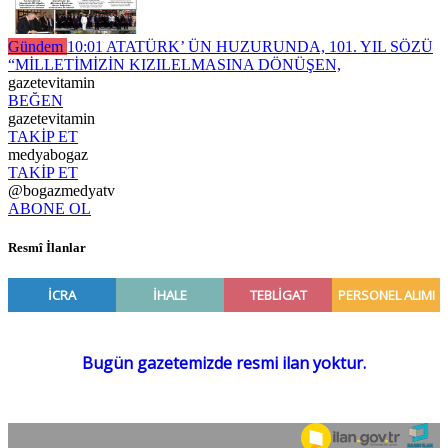
Gündem
10:01
ATATÜRK’ ÜN HUZURUNDA, 101. YIL SÖZÜ
“MİLLETİMİZİN KIZILELMASINA DÖNÜŞEN,
gazetevitamin
BEĞEN
gazetevitamin
TAKİP ET
medyabogaz
TAKİP ET
@bogazmedyatv
ABONE OL
Resmî İlanlar