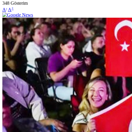
348
Gösterim
-
+
A
A