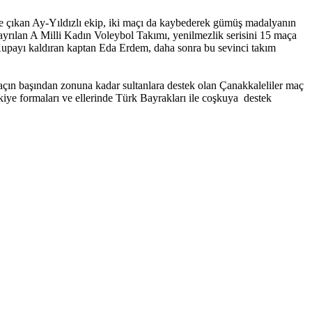
le çıkan Ay-Yıldızlı ekip, iki maçı da kaybederek gümüş madalyanın
ayrılan A Milli Kadın Voleybol Takımı, yenilmezlik serisini 15 maça
upayı kaldıran kaptan Eda Erdem, daha sonra bu sevinci takım
çın başından zonuna kadar sultanlara destek olan Çanakkaleliler maç
rkiye formaları ve ellerinde Türk Bayrakları ile coşkuya destek