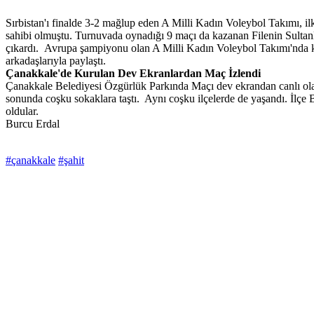
Sırbistan'ı finalde 3-2 mağlup eden A Milli Kadın Voleybol Takımı, 
sahibi olmuştu. Turnuvada oynadığı 9 maçı da kazanan Filenin Sultanl
çıkardı. Avrupa şampiyonu olan A Milli Kadın Voleybol Takımı'nda 
arkadaşlarıyla paylaştı.
Ç
anakkale'de Kurulan Dev Ekranlardan Ma
ç
İzlendi
Çanakkale Belediyesi Özgürlük Parkında Maçı dev ekrandan canlı olar
sonunda coşku sokaklara taştı. Aynı coşku ilçelerde de yaşandı. İlçe B
oldular.
Burcu Erdal
#çanakkale
#şahit