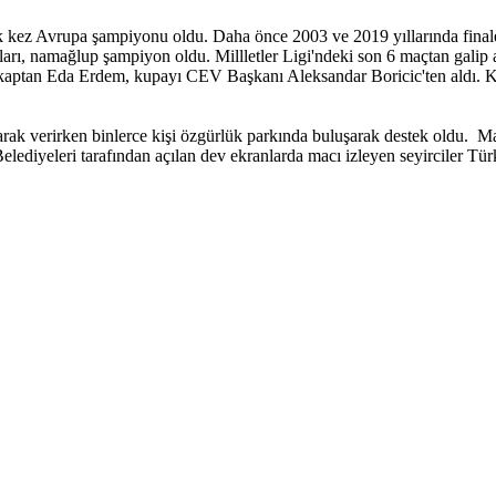
ilk kez Avrupa şampiyonu oldu. Daha önce 2003 ve 2019 yıllarında fina
arı, namağlup şampiyon oldu. Millletler Ligi'ndeki son 6 maçtan galip 
kaptan Eda Erdem, kupayı CEV Başkanı Aleksandar Boricic'ten aldı. K
ak verirken binlerce kişi özgürlük parkında buluşarak destek oldu. Ma
elediyeleri tarafından açılan dev ekranlarda macı izleyen seyirciler Tü