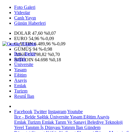
Foto Galeri
Videolar
Canlı Yayın
Günün Haberleri
DOLAR
47,60
%0,07
EURO
54,96
%-0,09
G.ALTIN
6.489,96
%-0,09
GÜMÜŞ
94
%-0,98
İlçe - Belde
IMKB
13.798,82
%0,70
Sağlık
BITCOIN
64.698
%0,18
Üniversite
Yaşam
Eğitim
Asayiş
Emlak
Turizm
Resmî İlan
Facebook
Twitter
Instagram
Youtube
İlçe - Belde
Sağlık
Üniversite
Yaşam
Eğitim
Asayiş
Emlak
Turizm
Emlak
Tarım Ve Sanayi
Belediye
Teknoloji
Yerel
Tanıtım
İş Dünyası
Yatırım
İlan
Gündem