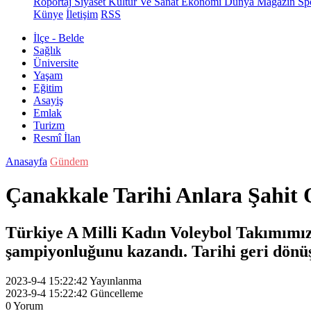
Röportaj
Siyaset
Kültür Ve Sanat
Ekonomi
Dünya
Magazin
Sp
Künye
İletişim
RSS
İlçe - Belde
Sağlık
Üniversite
Yaşam
Eğitim
Asayiş
Emlak
Turizm
Resmî İlan
Anasayfa
Gündem
Çanakkale Tarihi Anlara Şahit
Türkiye A Milli Kadın Voleybol Takımımız,
şampiyonluğunu kazandı. Tarihi geri dönüş
2023-9-4 15:22:42
Yayınlanma
2023-9-4 15:22:42
Güncelleme
0
Yorum