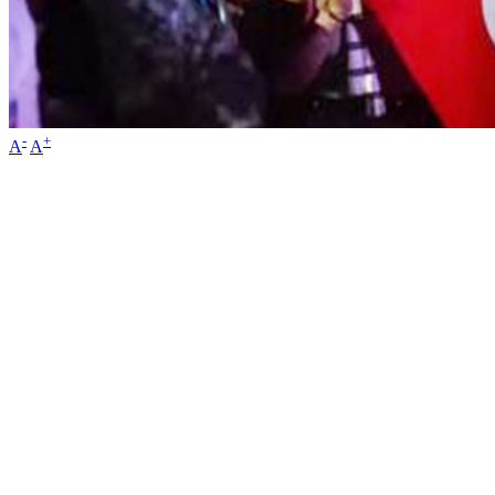
-
+
A
A