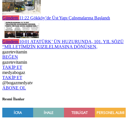
Gündem
11:22
Gökköy’de Üst Yapı Çalışmalarına Başlandı
Gündem
10:01
ATATÜRK’ ÜN HUZURUNDA, 101. YIL SÖZÜ
“MİLLETİMİZİN KIZILELMASINA DÖNÜŞEN,
gazetevitamin
BEĞEN
gazetevitamin
TAKİP ET
medyabogaz
TAKİP ET
@bogazmedyatv
ABONE OL
Resmî İlanlar