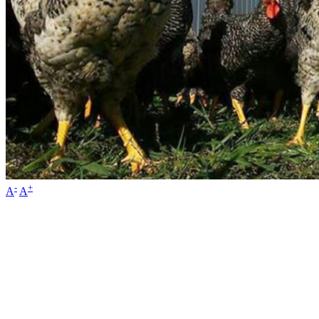
-
+
A
A