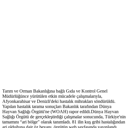
Tarım ve Orman Bakanlığına bağlı Gıda ve Kontrol Genel
Müdürlüğünce yürütülen etkin mücadele çalışmalarıyla,
Afyonkarahisar ve Denizli'deki hastalık mihrakları söndürüldü.
Yapılan hastalık tarama sonuçları Bakanlık tarafından Dünya
Hayvan Sağlığı Örgütü'ne (WOAH) rapor edildi.Dünya Hayvan
Sağlığı Örgütü de gerçekleştirdiği çalışmalar sonucunda, Türkiye'nin
tamamını “ari bölge" olarak tanımladı. 81 ilin kuş gribi hastalığından
ari olduğuna dair öz beyanı, örgütün web sayfasında yayınlandı.