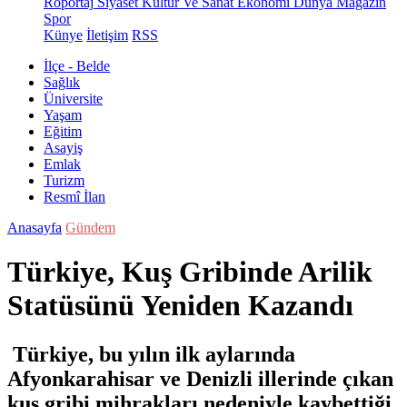
Röportaj
Siyaset
Kültür Ve Sanat
Ekonomi
Dünya
Magazin
Spor
Künye
İletişim
RSS
İlçe - Belde
Sağlık
Üniversite
Yaşam
Eğitim
Asayiş
Emlak
Turizm
Resmî İlan
Anasayfa
Gündem
Türkiye, Kuş Gribinde Arilik
Statüsünü Yeniden Kazandı
Türkiye, bu yılın ilk aylarında
Afyonkarahisar ve Denizli illerinde çıkan
kuş gribi mihrakları nedeniyle kaybettiği