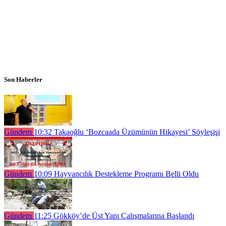
Son Haberler
Gündem
10:32
Takaoğlu ‘Bozcaada Üzümünün Hikayesi’ Söyleşişi
Gündem
10:09
Hayvancılık Destekleme Programı Belli Oldu
Gündem
11:25
Gökköy’de Üst Yapı Çalışmalarına Başlandı