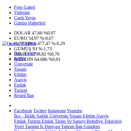
Foto Galeri
Videolar
Canlı Yayın
Günün Haberleri
DOLAR
47,60
%0,07
EURO
54,97
%-0,07
G.ALTIN
6.477,47
%-0,29
GÜMÜŞ
93
%-1,73
İlçe - Belde
IMKB
13.798,82
%0,70
Sağlık
BITCOIN
64.686
%0,01
Üniversite
Yaşam
Eğitim
Asayiş
Emlak
Turizm
Resmî İlan
Facebook
Twitter
Instagram
Youtube
İlçe - Belde
Sağlık
Üniversite
Yaşam
Eğitim
Asayiş
Emlak
Turizm
Emlak
Tarım Ve Sanayi
Belediye
Teknoloji
Yerel
Tanıtım
İş Dünyası
Yatırım
İlan
Gündem