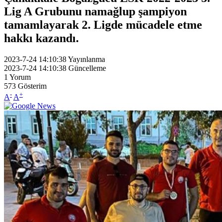
Lig A Grubunu namağlup şampiyon
tamamlayarak 2. Ligde mücadele etme
hakkı kazandı.
2023-7-24 14:10:38
Yayınlanma
2023-7-24 14:10:38
Güncelleme
1
Yorum
573
Gösterim
-
+
A
A