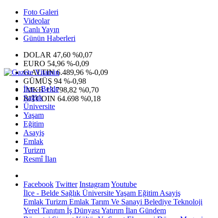
Foto Galeri
Videolar
Canlı Yayın
Günün Haberleri
DOLAR
47,60
%0,07
EURO
54,96
%-0,09
G.ALTIN
6.489,96
%-0,09
GÜMÜŞ
94
%-0,98
İlçe - Belde
IMKB
13.798,82
%0,70
Sağlık
BITCOIN
64.698
%0,18
Üniversite
Yaşam
Eğitim
Asayiş
Emlak
Turizm
Resmî İlan
Facebook
Twitter
Instagram
Youtube
İlçe - Belde
Sağlık
Üniversite
Yaşam
Eğitim
Asayiş
Emlak
Turizm
Emlak
Tarım Ve Sanayi
Belediye
Teknoloji
Yerel
Tanıtım
İş Dünyası
Yatırım
İlan
Gündem