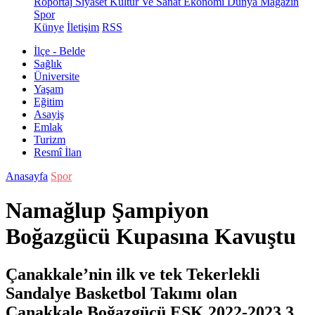
Röportaj
Siyaset
Kültür Ve Sanat
Ekonomi
Dünya
Magazin
Spor
Künye
İletişim
RSS
İlçe - Belde
Sağlık
Üniversite
Yaşam
Eğitim
Asayiş
Emlak
Turizm
Resmî İlan
Anasayfa
Spor
Namağlup Şampiyon
Boğazgücü Kupasına Kavuştu
Çanakkale’nin ilk ve tek Tekerlekli
Sandalye Basketbol Takımı olan
Çanakkale Boğazgücü ESK 2022-2023 3.