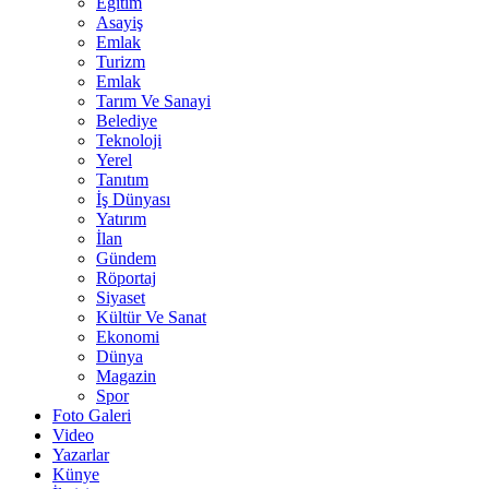
Eğitim
Asayiş
Emlak
Turizm
Emlak
Tarım Ve Sanayi
Belediye
Teknoloji
Yerel
Tanıtım
İş Dünyası
Yatırım
İlan
Gündem
Röportaj
Siyaset
Kültür Ve Sanat
Ekonomi
Dünya
Magazin
Spor
Foto Galeri
Video
Yazarlar
Künye