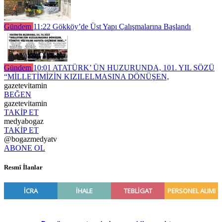
Gündem
11:22
Gökköy’de Üst Yapı Çalışmalarına Başlandı
Gündem
10:01
ATATÜRK’ ÜN HUZURUNDA, 101. YIL SÖZÜ
“MİLLETİMİZİN KIZILELMASINA DÖNÜŞEN,
gazetevitamin
BEĞEN
gazetevitamin
TAKİP ET
medyabogaz
TAKİP ET
@bogazmedyatv
ABONE OL
Resmî İlanlar