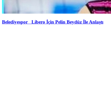
Belediyespor Libero İçin Pelin Beydüz İle Anlaştı