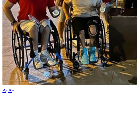
-
+
A
A