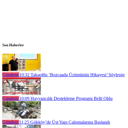
Son Haberler
Gündem
10:32
Takaoğlu ‘Bozcaada Üzümünün Hikayesi’ Söyleşişi
Gündem
10:09
Hayvancılık Destekleme Programı Belli Oldu
Gündem
11:25
Gökköy’de Üst Yapı Çalışmalarına Başlandı