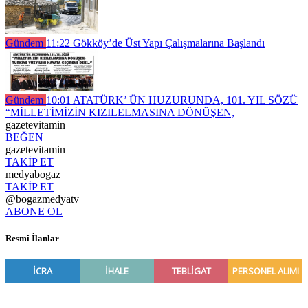
Gündem
11:22
Gökköy’de Üst Yapı Çalışmalarına Başlandı
Gündem
10:01
ATATÜRK’ ÜN HUZURUNDA, 101. YIL SÖZÜ
“MİLLETİMİZİN KIZILELMASINA DÖNÜŞEN,
gazetevitamin
BEĞEN
gazetevitamin
TAKİP ET
medyabogaz
TAKİP ET
@bogazmedyatv
ABONE OL
Resmî İlanlar