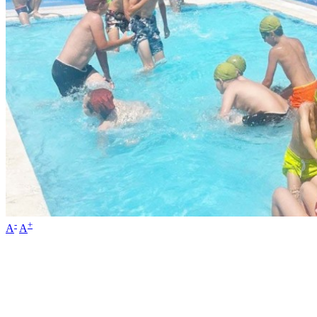
-
+
A
A