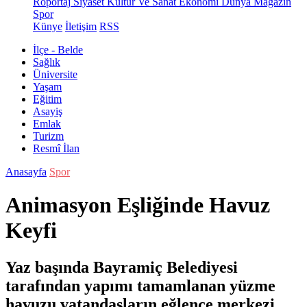
Röportaj
Siyaset
Kültür Ve Sanat
Ekonomi
Dünya
Magazin
Spor
Künye
İletişim
RSS
İlçe - Belde
Sağlık
Üniversite
Yaşam
Eğitim
Asayiş
Emlak
Turizm
Resmî İlan
Anasayfa
Spor
Animasyon Eşliğinde Havuz
Keyfi
Yaz başında Bayramiç Belediyesi
tarafından yapımı tamamlanan yüzme
havuzu vatandaşların eğlence merkezi