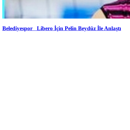
Belediyespor Libero İçin Pelin Beydüz İle Anlaştı