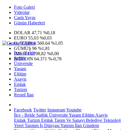
Foto Galeri
Videolar
Canlı Yayın
Günün Haberleri
DOLAR
47,71
%0,18
EURO
55,03
%0,03
G.ALTIN
6.560,64
%1,05
GÜMÜŞ
96
%1,81
İlçe - Belde
IMKB
13.798,82
%0,00
Sağlık
BITCOIN
64.371
%-0,78
Üniversite
Yaşam
Eğitim
Asayiş
Emlak
Turizm
Resmî İlan
Facebook
Twitter
Instagram
Youtube
İlçe - Belde
Sağlık
Üniversite
Yaşam
Eğitim
Asayiş
Emlak
Turizm
Emlak
Tarım Ve Sanayi
Belediye
Teknoloji
Yerel
Tanıtım
İş Dünyası
Yatırım
İlan
Gündem