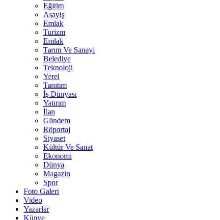
Eğitim
Asayiş
Emlak
Turizm
Emlak
Tarım Ve Sanayi
Belediye
Teknoloji
Yerel
Tanıtım
İş Dünyası
Yatırım
İlan
Gündem
Röportaj
Siyaset
Kültür Ve Sanat
Ekonomi
Dünya
Magazin
Spor
Foto Galeri
Video
Yazarlar
Künye