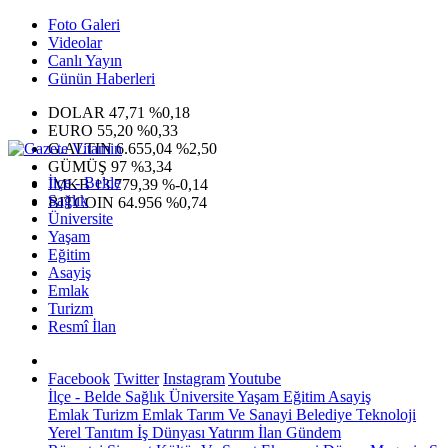
Foto Galeri
Videolar
Canlı Yayın
Günün Haberleri
DOLAR
47,71
%0,18
EURO
55,20
%0,33
G.ALTIN
6.655,04
%2,50
GÜMÜŞ
97
%3,34
İlçe - Belde
IMKB
13.779,39
%-0,14
Sağlık
BITCOIN
64.956
%0,74
Üniversite
Yaşam
Eğitim
Asayiş
Emlak
Turizm
Resmî İlan
Facebook
Twitter
Instagram
Youtube
İlçe - Belde
Sağlık
Üniversite
Yaşam
Eğitim
Asayiş
Emlak
Turizm
Emlak
Tarım Ve Sanayi
Belediye
Teknoloji
Yerel
Tanıtım
İş Dünyası
Yatırım
İlan
Gündem