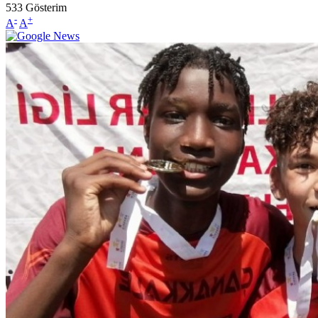
533
Gösterim
-
+
A
A