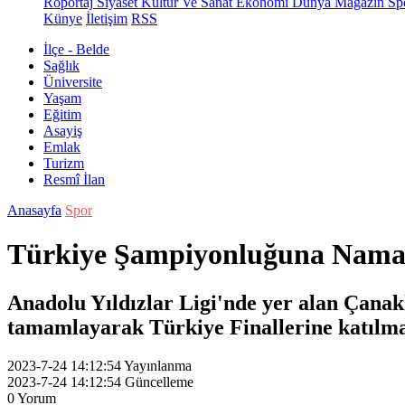
Röportaj
Siyaset
Kültür Ve Sanat
Ekonomi
Dünya
Magazin
Sp
Künye
İletişim
RSS
İlçe - Belde
Sağlık
Üniversite
Yaşam
Eğitim
Asayiş
Emlak
Turizm
Resmî İlan
Anasayfa
Spor
Türkiye Şampiyonluğuna Namağ
Anadolu Yıldızlar Ligi'nde yer alan Çana
tamamlayarak Türkiye Finallerine katılm
2023-7-24 14:12:54
Yayınlanma
2023-7-24 14:12:54
Güncelleme
0
Yorum