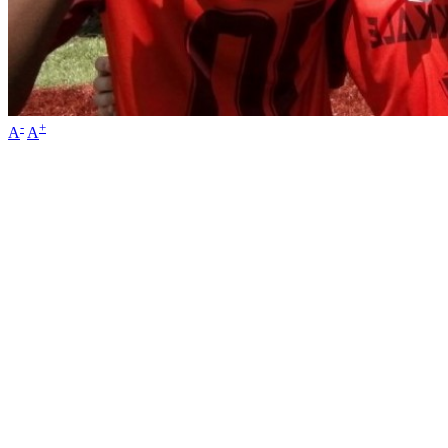
-
+
A
A