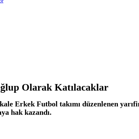
or
lup Olarak Katılacaklar
kkale Erkek Futbol takımı düzenlenen yarıf
aya hak kazandı.