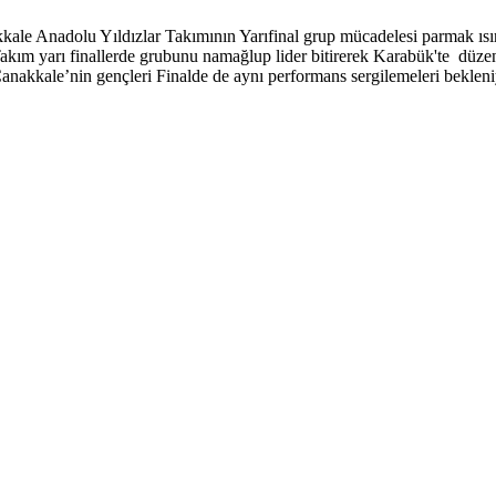
le Anadolu Yıldızlar Takımının Yarıfinal grup mücadelesi parmak ısırtt
m yarı finallerde grubunu namağlup lider bitirerek Karabük'te düzenl
Çanakkale’nin gençleri Finalde de aynı performans sergilemeleri bekleni