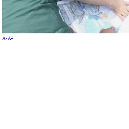
-
+
A
A