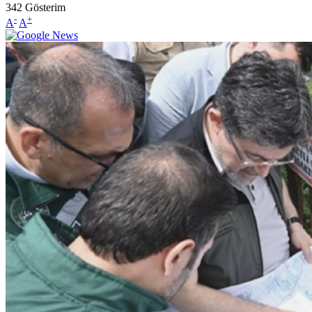
342
Gösterim
-
+
A
A