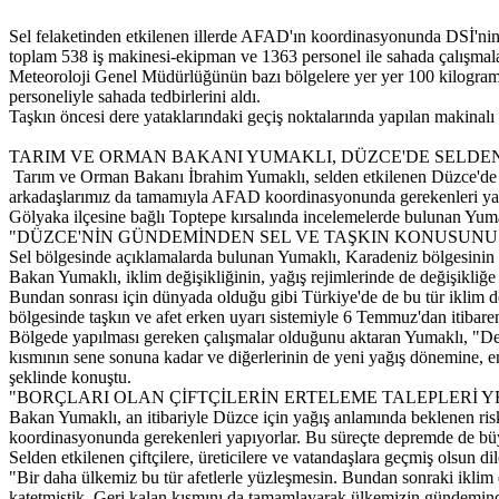
Sel felaketinden etkilenen illerde AFAD'ın koordinasyonunda DSİ'n
toplam 538 iş makinesi-ekipman ve 1363 personel ile sahada çalışmaları
Meteoroloji Genel Müdürlüğünün bazı bölgelere yer yer 100 kilogram 
personeliyle sahada tedbirlerini aldı.
Taşkın öncesi dere yataklarındaki geçiş noktalarında yapılan makinalı 
TARIM VE ORMAN BAKANI YUMAKLI, DÜZCE'DE SELDEN
Tarım ve Orman Bakanı İbrahim Yumaklı, selden etkilenen Düzce'de i
arkadaşlarımız da tamamıyla AFAD koordinasyonunda gerekenleri yap
Gölyaka ilçesine bağlı Toptepe kırsalında incelemelerde bulunan Yumakl
"DÜZCE'NİN GÜNDEMİNDEN SEL VE TAŞKIN KONUSUNU
Sel bölgesinde açıklamalarda bulunan Yumaklı, Karadeniz bölgesinin fark
Bakan Yumaklı, iklim değişikliğinin, yağış rejimlerinde de değişikli
Bundan sonrası için dünyada olduğu gibi Türkiye'de de bu tür iklim 
bölgesinde taşkın ve afet erken uyarı sistemiyle 6 Temmuz'dan itibaren 
Bölgede yapılması gereken çalışmalar olduğunu aktaran Yumaklı, "Dep
kısmının sene sonuna kadar ve diğerlerinin de yeni yağış dönemine, 
şeklinde konuştu.
"BORÇLARI OLAN ÇİFTÇİLERİN ERTELEME TALEPLERİ Y
Bakan Yumaklı, an itibariyle Düzce için yağış anlamında beklenen ri
koordinasyonunda gerekenleri yapıyorlar. Bu süreçte depremde de büyük
Selden etkilenen çiftçilere, üreticilere ve vatandaşlara geçmiş olsun
"Bir daha ülkemiz bu tür afetlerle yüzleşmesin. Bundan sonraki iklim d
katetmiştik. Geri kalan kısmını da tamamlayarak ülkemizin gündemin