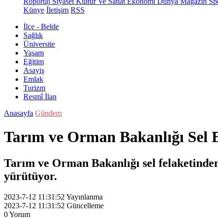
Röportaj
Siyaset
Kültür Ve Sanat
Ekonomi
Dünya
Magazin
Sp
Künye
İletişim
RSS
İlçe - Belde
Sağlık
Üniversite
Yaşam
Eğitim
Asayiş
Emlak
Turizm
Resmî İlan
Anasayfa
Gündem
Tarım ve Orman Bakanlığı Sel B
Tarım ve Orman Bakanlığı sel felaketinden
yürütüyor.
2023-7-12 11:31:52
Yayınlanma
2023-7-12 11:31:52
Güncelleme
0
Yorum