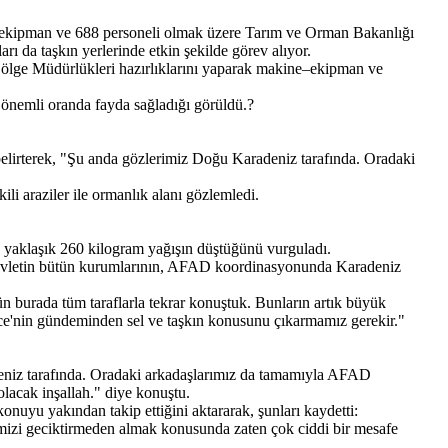
i-ekipman ve 688 personeli olmak üzere Tarım ve Orman Bakanlığı
ı da taşkın yerlerinde etkin şekilde görev alıyor.
Bölge Müdürlükleri hazırlıklarını yaparak makine–ekipman ve
e önemli oranda fayda sağladığı görüldü.?
lirterek, "Şu anda gözlerimiz Doğu Karadeniz tarafında. Oradaki
li araziler ile ormanlık alanı gözlemledi.
e yaklaşık 260 kilogram yağışın düştüğünü vurguladı.
, devletin bütün kurumlarının, AFAD koordinasyonunda Karadeniz
 burada tüm taraflarla tekrar konuştuk. Bunların artık büyük
zce'nin gündeminden sel ve taşkın konusunu çıkarmamız gerekir."
deniz tarafında. Oradaki arkadaşlarımız da tamamıyla AFAD
lacak inşallah." diye konuştu.
nuyu yakından takip ettiğini aktararak, şunları kaydetti:
erimizi geciktirmeden almak konusunda zaten çok ciddi bir mesafe