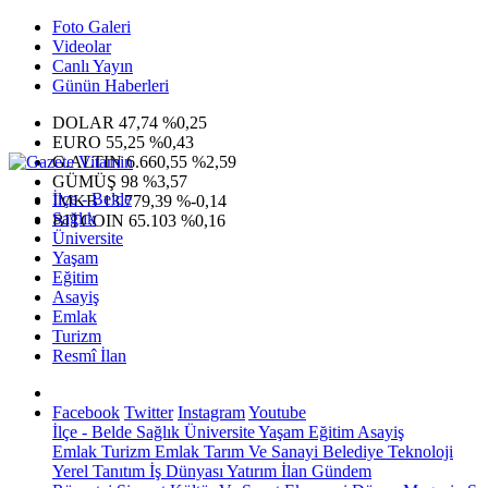
Foto Galeri
Videolar
Canlı Yayın
Günün Haberleri
DOLAR
47,74
%0,25
EURO
55,25
%0,43
G.ALTIN
6.660,55
%2,59
GÜMÜŞ
98
%3,57
İlçe - Belde
IMKB
13.779,39
%-0,14
Sağlık
BITCOIN
65.103
%0,16
Üniversite
Yaşam
Eğitim
Asayiş
Emlak
Turizm
Resmî İlan
Facebook
Twitter
Instagram
Youtube
İlçe - Belde
Sağlık
Üniversite
Yaşam
Eğitim
Asayiş
Emlak
Turizm
Emlak
Tarım Ve Sanayi
Belediye
Teknoloji
Yerel
Tanıtım
İş Dünyası
Yatırım
İlan
Gündem