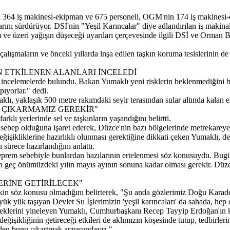
in 364 iş makinesi-ekipman ve 675 personeli, OGM'nin 174 iş makines
nı sürdürüyor. DSİ'nin "Yeşil Karıncalar" diye adlandırılan iş makinalar
ve üzeri yağışın düşeceği uyarıları çerçevesinde ilgili DSİ ve Orman 
çalışmaların ve önceki yıllarda inşa edilen taşkın koruma tesislerinin d
 ETKİLENEN ALANLARI İNCELEDİ
ncelemelerde bulundu. Bakan Yumaklı yeni risklerin beklenmediğini be
ıyorlar." dedi.
ı, yaklaşık 500 metre rakımdaki seyir terasından sular altında kalan eki
 ÇIKARMAMIZ GEREKİR"
lı yerlerinde sel ve taşkınların yaşandığını belirtti.
ğe sebep olduğuna işaret ederek, Düzce'nin bazı bölgelerinde metrekarey
değişikliklerine hazırlıklı olunması gerektiğine dikkati çeken Yumaklı
sürece hazırlandığını anlattı.
rem sebebiyle bunlardan bazılarının ertelenmesi söz konusuydu. Bugün
en geç önümüzdeki yılın mayıs ayının sonuna kadar olması gerekir. Dü
ERİNE GETİRİLECEK"
skin söz konusu olmadığını belirterek, "Şu anda gözlerimiz Doğu Kara
 yük taşıyan Devlet Su İşlerimizin 'yeşil karıncaları' da sahada, hep o
 dileklerini yineleyen Yumaklı, Cumhurbaşkanı Recep Tayyip Erdoğan'ın ko
eğişikliğinin getireceği etkileri de aklımızın köşesinde tutup, tedbirl
den bunu çıkartmak arzusundayız."