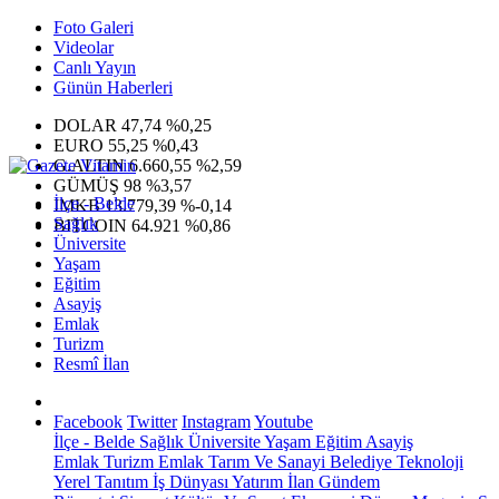
Foto Galeri
Videolar
Canlı Yayın
Günün Haberleri
DOLAR
47,74
%0,25
EURO
55,25
%0,43
G.ALTIN
6.660,55
%2,59
GÜMÜŞ
98
%3,57
İlçe - Belde
IMKB
13.779,39
%-0,14
Sağlık
BITCOIN
64.921
%0,86
Üniversite
Yaşam
Eğitim
Asayiş
Emlak
Turizm
Resmî İlan
Facebook
Twitter
Instagram
Youtube
İlçe - Belde
Sağlık
Üniversite
Yaşam
Eğitim
Asayiş
Emlak
Turizm
Emlak
Tarım Ve Sanayi
Belediye
Teknoloji
Yerel
Tanıtım
İş Dünyası
Yatırım
İlan
Gündem