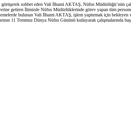
re görüşerek sohbet eden Vali İlhami AKTAŞ, Nüfus Müdürlüğü’nün çalı
yerine getiren İlimizde Nüfus Müdürlüklerinde görev yapan tüm person
emelerde bulunan Vali İlhami AKTAŞ, işlem yaptırmak için bekleyen vatan
arının 11 Temmuz Dünya Nüfus Gününü kutlayarak çalışmalarında başa