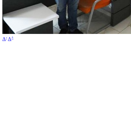
-
+
A
A