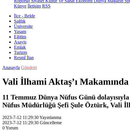
Röportaj
Siyaset
Kültür Ve Sanat
Ekonomi
Dünya
Magazin
Sp
Künye
İletişim
RSS
İlçe - Belde
Sağlık
Üniversite
Yaşam
Eğitim
Asayiş
Emlak
Turizm
Resmî İlan
Anasayfa
Gündem
Vali İlhami Aktaş’ı Makamında 
11 Temmuz Dünya Nüfus Günü dolayısıyla 
Nüfus Müdürlüğü Şefi Şule Öztürk, Vali İl
2023-7-12 11:29:30
Yayınlanma
2023-7-12 11:29:30
Güncelleme
0
Yorum