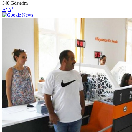
348
Gösterim
-
+
A
A