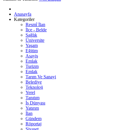
Anasayfa
Kategoriler
Resmî İlan
İlçe - Belde
Sağlık
Üniversite
Yaşam
Eğitim
Asayiş
Emlak
Turizm
Emlak
Tarım Ve Sanayi
Belediye
Teknoloji
Yerel
Tanıtım
İş Dünyası
Yatırım
İlan
Gündem
Röportaj
Siyaset