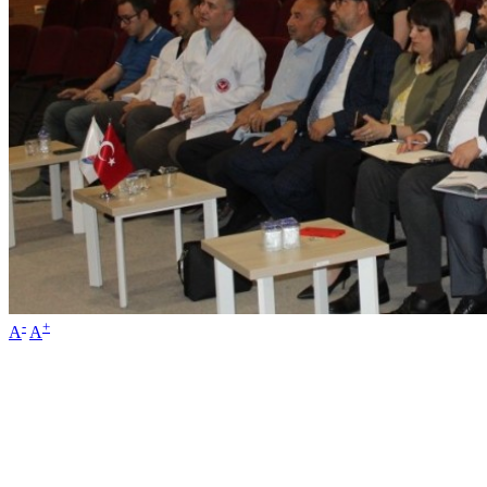
-
+
A
A