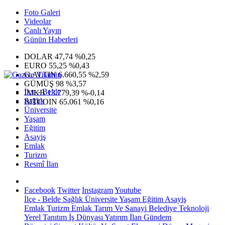
Foto Galeri
Videolar
Canlı Yayın
Günün Haberleri
DOLAR
47,74
%0,25
EURO
55,25
%0,43
G.ALTIN
6.660,55
%2,59
GÜMÜŞ
98
%3,57
İlçe - Belde
IMKB
13.779,39
%-0,14
Sağlık
BITCOIN
65.061
%0,16
Üniversite
Yaşam
Eğitim
Asayiş
Emlak
Turizm
Resmî İlan
Facebook
Twitter
Instagram
Youtube
İlçe - Belde
Sağlık
Üniversite
Yaşam
Eğitim
Asayiş
Emlak
Turizm
Emlak
Tarım Ve Sanayi
Belediye
Teknoloji
Yerel
Tanıtım
İş Dünyası
Yatırım
İlan
Gündem