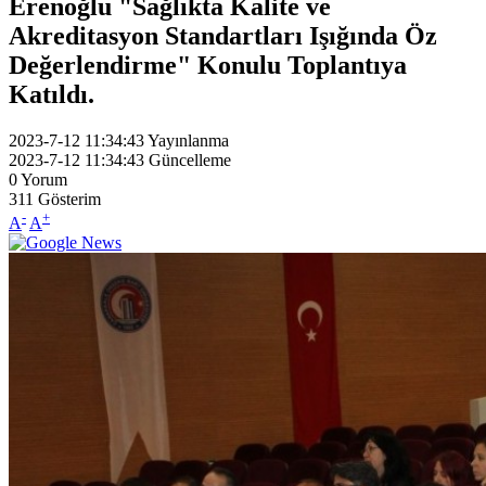
Erenoğlu "Sağlıkta Kalite ve
Akreditasyon Standartları Işığında Öz
Değerlendirme" Konulu Toplantıya
Katıldı.
2023-7-12 11:34:43
Yayınlanma
2023-7-12 11:34:43
Güncelleme
0
Yorum
311
Gösterim
-
+
A
A