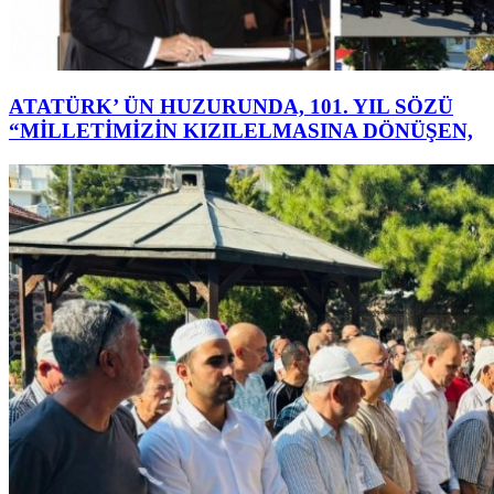
ATATÜRK’ ÜN HUZURUNDA, 101. YIL SÖZÜ
“MİLLETİMİZİN KIZILELMASINA DÖNÜŞEN,