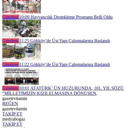
Gündem
10:09
Hayvancılık Destekleme Programı Belli Oldu
Gündem
11:25
Gökköy’de Üst Yapı Çalışmalarına Başlandı
Gündem
11:22
Gökköy’de Üst Yapı Çalışmalarına Başlandı
Gündem
10:01
ATATÜRK’ ÜN HUZURUNDA, 101. YIL SÖZÜ
“MİLLETİMİZİN KIZILELMASINA DÖNÜŞEN,
gazetevitamin
BEĞEN
gazetevitamin
TAKİP ET
medyabogaz
TAKİP ET