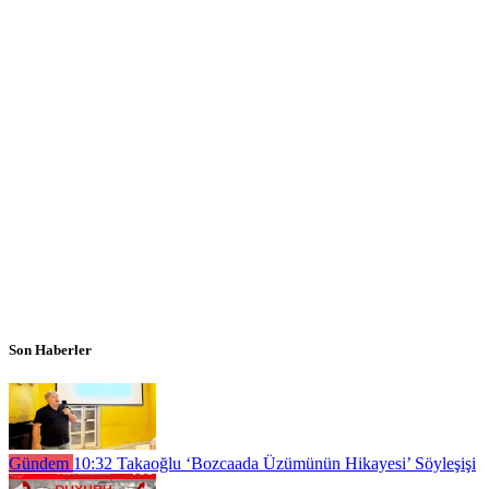
Son Haberler
Gündem
10:32
Takaoğlu ‘Bozcaada Üzümünün Hikayesi’ Söyleşişi