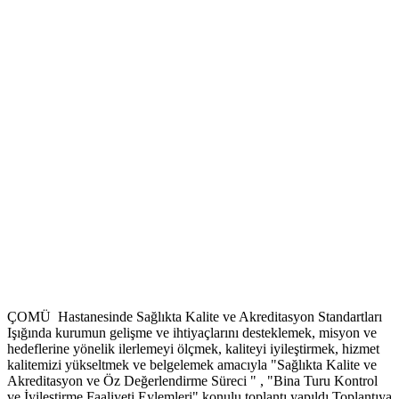
ÇOMÜ Hastanesinde Sağlıkta Kalite ve Akreditasyon Standartları
Işığında kurumun gelişme ve ihtiyaçlarını desteklemek, misyon ve
hedeflerine yönelik ilerlemeyi ölçmek, kaliteyi iyileştirmek, hizmet
kalitemizi yükseltmek ve belgelemek amacıyla "Sağlıkta Kalite ve
Akreditasyon ve Öz Değerlendirme Süreci " , "Bina Turu Kontrol
ve İyileştirme Faaliyeti Eylemleri" konulu toplantı yapıldı.Toplantıya