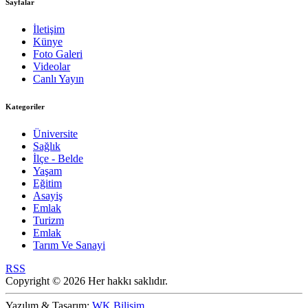
Sayfalar
İletişim
Künye
Foto Galeri
Videolar
Canlı Yayın
Kategoriler
Üniversite
Sağlık
İlçe - Belde
Yaşam
Eğitim
Asayiş
Emlak
Turizm
Emlak
Tarım Ve Sanayi
RSS
Copyright © 2026 Her hakkı saklıdır.
Yazılım & Tasarım:
WK Bilişim