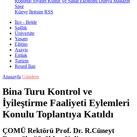
Röportaj
Siyaset
Kültür Ve Sanat
Ekonomi
Dünya
Magazin
Spor
Künye
İletişim
RSS
İlçe - Belde
Sağlık
Üniversite
Yaşam
Eğitim
Asayiş
Emlak
Turizm
Resmî İlan
Anasayfa
Gündem
Bina Turu Kontrol ve
İyileştirme Faaliyeti Eylemleri
Konulu Toplantıya Katıldı
ÇOMÜ Rektörü Prof. Dr. R.Cüneyt