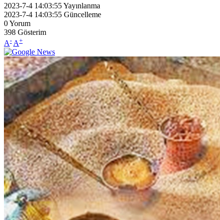
2023-7-4 14:03:55
Yayınlanma
2023-7-4 14:03:55
Güncelleme
0
Yorum
398
Gösterim
-
+
A
A