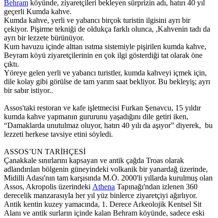
Behram
köyünde, ziyaretçileri bekleyen sürprizin adı, hatırı 40 yıl
geçerli Kumda kahve.
Kumda kahve, yerli ve yabancı birçok turistin ilgisini ayrı bir
çekiyor. Pişirme tekniği de oldukça farklı olunca, ,Kahvenin tadı da
ayrı bir lezzete bürünüyor.
Kum havuzu içinde alttan ısıtma sistemiyle pişirilen kumda kahve,
Beyram köyü ziyaretçilerinin en çok ilgi gösterdiği tat olarak öne
çıktı.
Yöreye gelen yerli ve yabancı turistler, kumda kahveyi içmek için,
dile kolay gibi görülse de tam yarım saat bekliyor. Bu bekleyiş; ayrı
bir sabır istiyor..
Assos'taki restoran ve kafe işletmecisi Furkan Şenavcu, 15 yıldır
kumda kahve yapmanın gururunu yaşadığını dile getiri iken,
“Damaklarda unutulmaz oluyor, hatırı 40 yılı da aşıyor” diyerek, bu
lezzeti herkese tavsiye etini söyledi.
ASSOS’UN TARİHÇESİ
Çanakkale sınırlarını kapsayan ve antik çağda Troas olarak
adlandırılan bölgenin güneyindeki volkanik bir yanardağ üzerinde,
Midilli Adası'nın tam karşısında M.Ö. 2000'li yıllarda kurulmuş olan
Assos, Akropolis üzerindeki
Athena
Tapınağı'ndan izlenen 360
derecelik manzarasıyla her yıl yüz binlerce ziyaretçiyi ağırlıyor.
Antik kentin kuzey yamacında, 1. Derece Arkeolojik Kentsel Sit
Alanı ve antik surların içinde kalan Behram köyünde, sadece eski