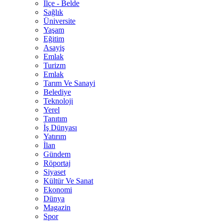
İlçe - Belde
Sağlık
Üniversite
Yaşam
Eğitim
Asayiş
Emlak
Turizm
Emlak
Tarım Ve Sanayi
Belediye
Teknoloji
Yerel
Tanıtım
İş Dünyası
Yatırım
İlan
Gündem
Röportaj
Siyaset
Kültür Ve Sanat
Ekonomi
Dünya
Magazin
Spor