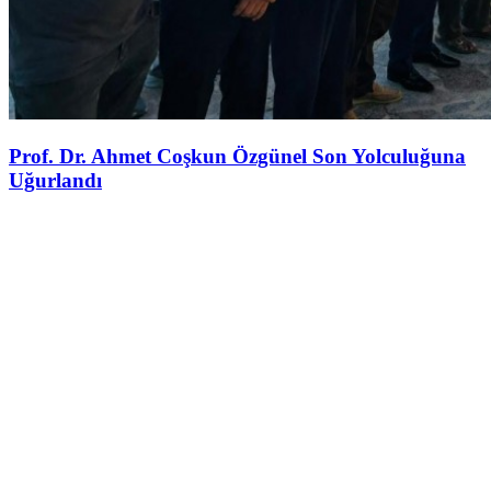
Prof. Dr. Ahmet Coşkun Özgünel Son Yolculuğuna
Uğurlandı