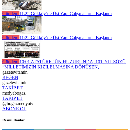
Gündem
11:25
Gökköy’de Üst Yapı Çalışmalarına Başlandı
Gündem
11:22
Gökköy’de Üst Yapı Çalışmalarına Başlandı
Gündem
10:01
ATATÜRK’ ÜN HUZURUNDA, 101. YIL SÖZÜ
“MİLLETİMİZİN KIZILELMASINA DÖNÜŞEN,
gazetevitamin
BEĞEN
gazetevitamin
TAKİP ET
medyabogaz
TAKİP ET
@bogazmedyatv
ABONE OL
Resmî İlanlar