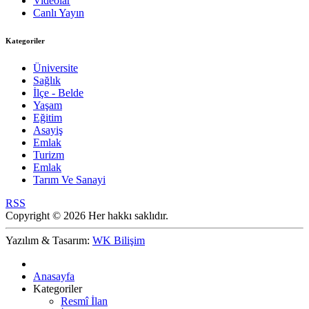
Videolar
Canlı Yayın
Kategoriler
Üniversite
Sağlık
İlçe - Belde
Yaşam
Eğitim
Asayiş
Emlak
Turizm
Emlak
Tarım Ve Sanayi
RSS
Copyright © 2026 Her hakkı saklıdır.
Yazılım & Tasarım:
WK Bilişim
Anasayfa
Kategoriler
Resmî İlan