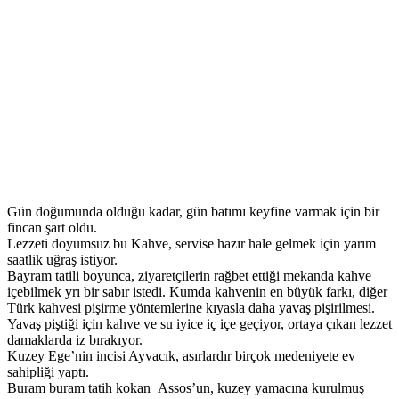
Gün doğumunda olduğu kadar, gün batımı keyfine varmak için bir
fincan şart oldu.
Lezzeti doyumsuz bu Kahve, servise hazır hale gelmek için yarım
saatlik uğraş istiyor.
Bayram tatili boyunca, ziyaretçilerin rağbet ettiği mekanda kahve
içebilmek yrı bir sabır istedi. Kumda kahvenin en büyük farkı, diğer
Türk kahvesi pişirme yöntemlerine kıyasla daha yavaş pişirilmesi.
Yavaş piştiği için kahve ve su iyice iç içe geçiyor, ortaya çıkan lezzet
damaklarda iz bırakıyor.
Kuzey Ege’nin incisi Ayvacık, asırlardır birçok medeniyete ev
sahipliği yaptı.
Buram buram tatih kokan Assos’un, kuzey yamacına kurulmuş