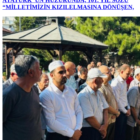
ATATÜRK’ ÜN HUZURUNDA, 101. YIL SÖZÜ
“MİLLETİMİZİN KIZILELMASINA DÖNÜŞEN,