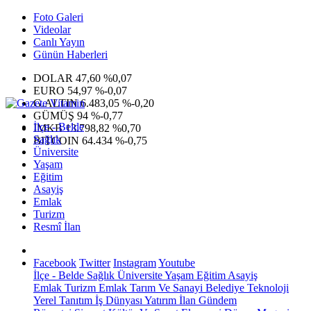
Foto Galeri
Videolar
Canlı Yayın
Günün Haberleri
DOLAR
47,60
%0,07
EURO
54,97
%-0,07
G.ALTIN
6.483,05
%-0,20
GÜMÜŞ
94
%-0,77
İlçe - Belde
IMKB
13.798,82
%0,70
Sağlık
BITCOIN
64.434
%-0,75
Üniversite
Yaşam
Eğitim
Asayiş
Emlak
Turizm
Resmî İlan
Facebook
Twitter
Instagram
Youtube
İlçe - Belde
Sağlık
Üniversite
Yaşam
Eğitim
Asayiş
Emlak
Turizm
Emlak
Tarım Ve Sanayi
Belediye
Teknoloji
Yerel
Tanıtım
İş Dünyası
Yatırım
İlan
Gündem