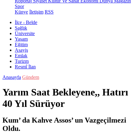
Röportaj
Siyaset
Kültür Ve Sanat
Ekonomi
Dünya
Magazin
Spor
Künye
İletişim
RSS
İlçe - Belde
Sağlık
Üniversite
Yaşam
Eğitim
Asayiş
Emlak
Turizm
Resmî İlan
Anasayfa
Gündem
Yarım Saat Bekleyene,, Hatırı
40 Yıl Sürüyor
Kum’ da Kahve Assos’ un Vazgeçilmezi
Oldu.