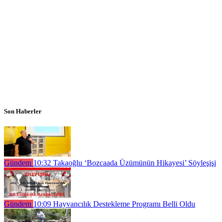
Son Haberler
Gündem
10:32
Takaoğlu ‘Bozcaada Üzümünün Hikayesi’ Söyleşişi
Gündem
10:09
Hayvancılık Destekleme Programı Belli Oldu