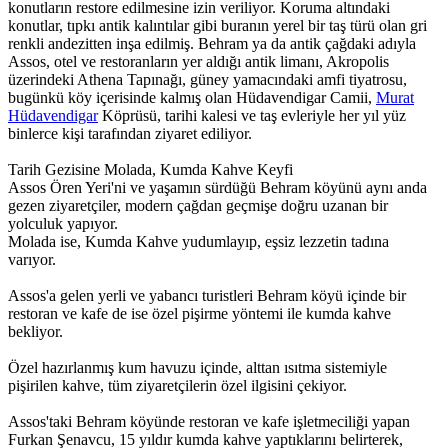
konutların restore edilmesine izin veriliyor. Koruma altındaki
konutlar, tıpkı antik kalıntılar gibi buranın yerel bir taş türü olan gri
renkli andezitten inşa edilmiş. Behram ya da antik çağdaki adıyla
Assos, otel ve restoranların yer aldığı antik limanı, Akropolis
üzerindeki Athena Tapınağı, güney yamacındaki amfi tiyatrosu,
bugünkü köy içerisinde kalmış olan Hüdavendigar Camii,
Murat
Hüdavendigar
Köprüsü, tarihi kalesi ve taş evleriyle her yıl yüz
binlerce kişi tarafından ziyaret ediliyor.
Tarih Gezisine Molada, Kumda Kahve Keyfi
Assos Ören Yeri'ni ve yaşamın sürdüğü Behram köyünü aynı anda
gezen ziyaretçiler, modern çağdan geçmişe doğru uzanan bir
yolculuk yapıyor.
Molada ise, Kumda Kahve yudumlayıp, eşsiz lezzetin tadına
varıyor.
Assos'a gelen yerli ve yabancı turistleri Behram köyü içinde bir
restoran ve kafe de ise özel pişirme yöntemi ile kumda kahve
bekliyor.
Özel hazırlanmış kum havuzu içinde, alttan ısıtma sistemiyle
pişirilen kahve, tüm ziyaretçilerin özel ilgisini çekiyor.
Assos'taki Behram köyünde restoran ve kafe işletmeciliği yapan
Furkan Şenavcu, 15 yıldır kumda kahve yaptıklarını belirterek,