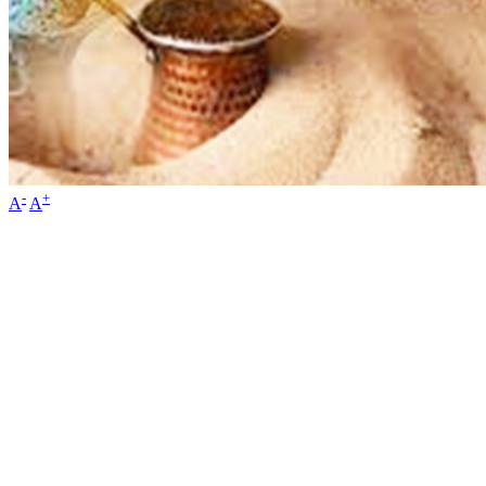
-
+
A
A