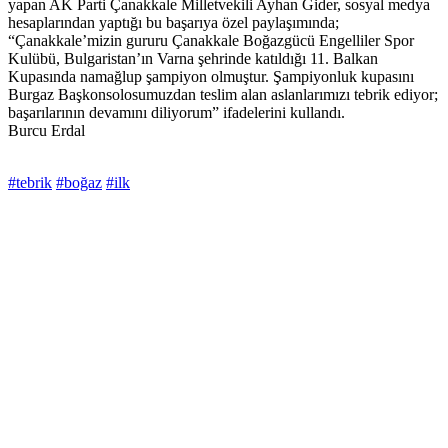
yapan AK Parti Çanakkale Milletvekili Ayhan Gider, sosyal medya
hesaplarından yaptığı bu başarıya özel paylaşımında;
“Çanakkale’mizin gururu Çanakkale Boğazgücü Engelliler Spor
Kulübü, Bulgaristan’ın Varna şehrinde katıldığı 11. Balkan
Kupasında namağlup şampiyon olmuştur. Şampiyonluk kupasını
Burgaz Başkonsolosumuzdan teslim alan aslanlarımızı tebrik ediyor;
başarılarının devamını diliyorum” ifadelerini kullandı.
Burcu Erdal
#tebrik
#boğaz
#ilk