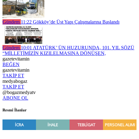
Gündem
11:22
Gökköy’de Üst Yapı Çalışmalarına Başlandı
Gündem
10:01
ATATÜRK’ ÜN HUZURUNDA, 101. YIL SÖZÜ
“MİLLETİMİZİN KIZILELMASINA DÖNÜŞEN,
gazetevitamin
BEĞEN
gazetevitamin
TAKİP ET
medyabogaz
TAKİP ET
@bogazmedyatv
ABONE OL
Resmî İlanlar