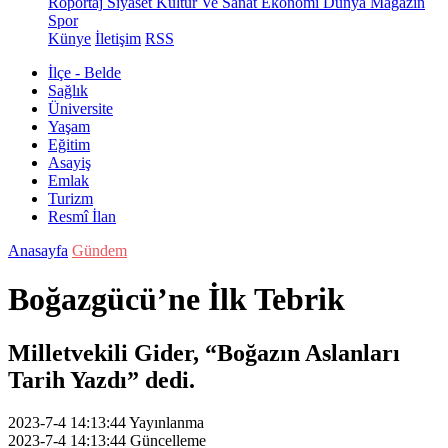
Röportaj
Siyaset
Kültür Ve Sanat
Ekonomi
Dünya
Magazin
Spor
Künye
İletişim
RSS
İlçe - Belde
Sağlık
Üniversite
Yaşam
Eğitim
Asayiş
Emlak
Turizm
Resmî İlan
Anasayfa
Gündem
Boğazgücü’ne İlk Tebrik
Milletvekili Gider, “Boğazın Aslanları
Tarih Yazdı” dedi.
2023-7-4 14:13:44
Yayınlanma
2023-7-4 14:13:44
Güncelleme