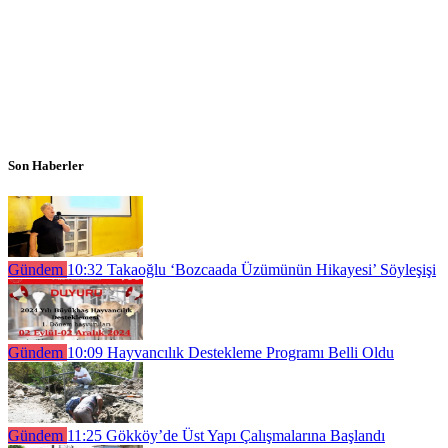
Son Haberler
Gündem
10:32
Takaoğlu ‘Bozcaada Üzümünün Hikayesi’ Söyleşişi
Gündem
10:09
Hayvancılık Destekleme Programı Belli Oldu
Gündem
11:25
Gökköy’de Üst Yapı Çalışmalarına Başlandı