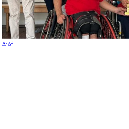
-
+
A
A