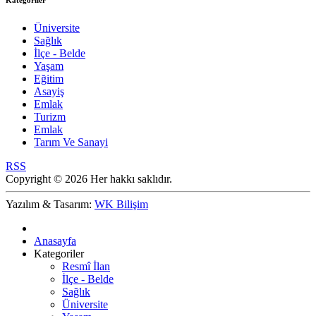
Kategoriler
Üniversite
Sağlık
İlçe - Belde
Yaşam
Eğitim
Asayiş
Emlak
Turizm
Emlak
Tarım Ve Sanayi
RSS
Copyright © 2026 Her hakkı saklıdır.
Yazılım & Tasarım:
WK Bilişim
Anasayfa
Kategoriler
Resmî İlan
İlçe - Belde
Sağlık
Üniversite