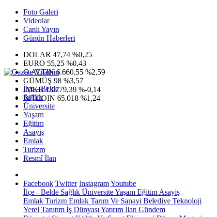
Foto Galeri
Videolar
Canlı Yayın
Günün Haberleri
DOLAR
47,74
%0,25
EURO
55,25
%0,43
G.ALTIN
6.660,55
%2,59
GÜMÜŞ
98
%3,57
İlçe - Belde
IMKB
13.779,39
%-0,14
Sağlık
BITCOIN
65.018
%1,24
Üniversite
Yaşam
Eğitim
Asayiş
Emlak
Turizm
Resmî İlan
Facebook
Twitter
Instagram
Youtube
İlçe - Belde
Sağlık
Üniversite
Yaşam
Eğitim
Asayiş
Emlak
Turizm
Emlak
Tarım Ve Sanayi
Belediye
Teknoloji
Yerel
Tanıtım
İş Dünyası
Yatırım
İlan
Gündem