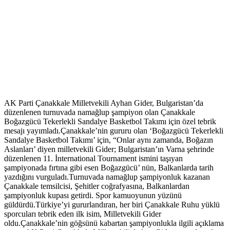
AK Parti Çanakkale Milletvekili Ayhan Gider, Bulgaristan’da
düzenlenen turnuvada namağlup şampiyon olan Çanakkale
Boğazgücü Tekerlekli Sandalye Basketbol Takımı için özel tebrik
mesajı yayımladı.Çanakkale’nin gururu olan ‘Boğazgücü Tekerlekli
Sandalye Basketbol Takımı’ için, “Onlar aynı zamanda, Boğazın
Aslanları’ diyen milletvekili Gider; Bulgaristan’ın Varna şehrinde
düzenlenen 11. İnternational Tournament ismini taşıyan
şampiyonada fırtına gibi esen Boğazgücü’ nün, Balkanlarda tarih
yazdığını vurguladı.Turnuvada namağlup şampiyonluk kazanan
Çanakkale temsilcisi, Şehitler coğrafyasına, Balkanlardan
şampiyonluk kupası getirdi. Spor kamuoyunun yüzünü
güldürdü.Türkiye’yi gururlandıran, her biri Çanakkale Ruhu yüklü
sporcuları tebrik eden ilk isim, Milletvekili Gider
oldu.Çanakkale’nin göğsünü kabartan şampiyonlukla ilgili açıklama