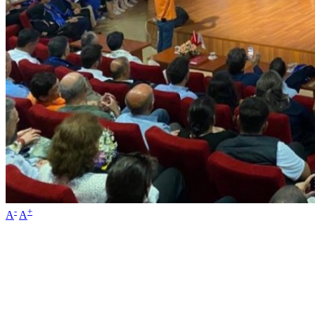
-
+
A
A