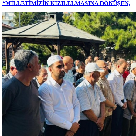
“MİLLETİMİZİN KIZILELMASINA DÖNÜŞEN,