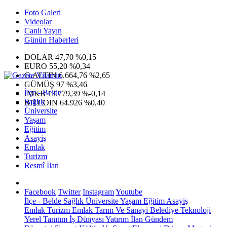
Foto Galeri
Videolar
Canlı Yayın
Günün Haberleri
DOLAR
47,70
%0,15
EURO
55,20
%0,34
G.ALTIN
6.664,76
%2,65
GÜMÜŞ
97
%3,46
İlçe - Belde
IMKB
13.779,39
%-0,14
Sağlık
BITCOIN
64.926
%0,40
Üniversite
Yaşam
Eğitim
Asayiş
Emlak
Turizm
Resmî İlan
Facebook
Twitter
Instagram
Youtube
İlçe - Belde
Sağlık
Üniversite
Yaşam
Eğitim
Asayiş
Emlak
Turizm
Emlak
Tarım Ve Sanayi
Belediye
Teknoloji
Yerel
Tanıtım
İş Dünyası
Yatırım
İlan
Gündem