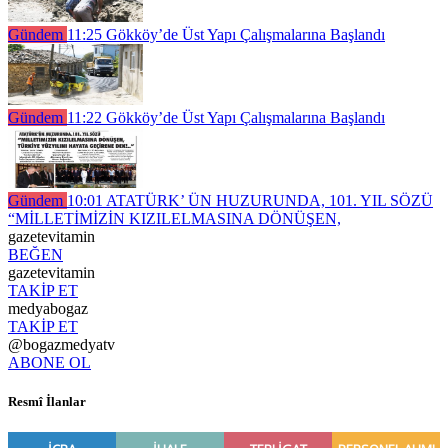
Gündem
11:25
Gökköy’de Üst Yapı Çalışmalarına Başlandı
Gündem
11:22
Gökköy’de Üst Yapı Çalışmalarına Başlandı
Gündem
10:01
ATATÜRK’ ÜN HUZURUNDA, 101. YIL SÖZÜ
“MİLLETİMİZİN KIZILELMASINA DÖNÜŞEN,
gazetevitamin
BEĞEN
gazetevitamin
TAKİP ET
medyabogaz
TAKİP ET
@bogazmedyatv
ABONE OL
Resmî İlanlar