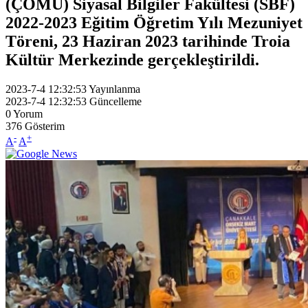
(ÇOMÜ) Siyasal Bilgiler Fakültesi (SBF)
2022-2023 Eğitim Öğretim Yılı Mezuniyet
Töreni, 23 Haziran 2023 tarihinde Troia
Kültür Merkezinde gerçekleştirildi.
2023-7-4 12:32:53
Yayınlanma
2023-7-4 12:32:53
Güncelleme
0
Yorum
376
Gösterim
-
+
A
A