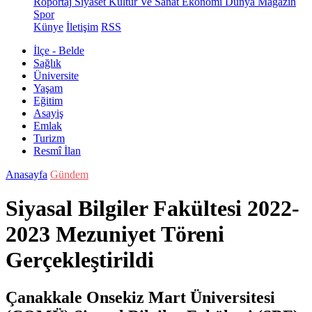
Röportaj
Siyaset
Kültür Ve Sanat
Ekonomi
Dünya
Magazin
Spor
Künye
İletişim
RSS
İlçe - Belde
Sağlık
Üniversite
Yaşam
Eğitim
Asayiş
Emlak
Turizm
Resmî İlan
Anasayfa
Gündem
Siyasal Bilgiler Fakültesi 2022-
2023 Mezuniyet Töreni
Gerçekleştirildi
Çanakkale Onsekiz Mart Üniversitesi