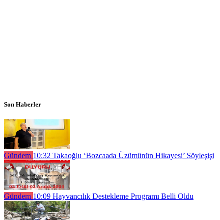
Son Haberler
Gündem
10:32
Takaoğlu ‘Bozcaada Üzümünün Hikayesi’ Söyleşişi
Gündem
10:09
Hayvancılık Destekleme Programı Belli Oldu