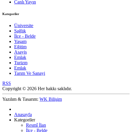
Canlı Yayın
Kategoriler
Üniversite
Sağlık
İlçe - Belde
Yaşam
Eğitim
Asayiş
Emlak
Turizm
Emlak
Tarım Ve Sanayi
RSS
Copyright © 2026 Her hakkı saklıdır.
Yazılım & Tasarım:
WK Bilişim
Anasayfa
Kategoriler
Resmî İlan
İlçe - Belde