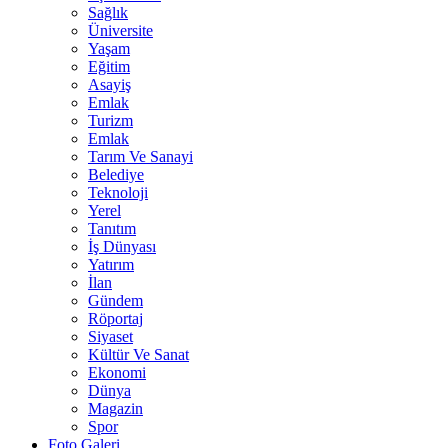
Sağlık
Üniversite
Yaşam
Eğitim
Asayiş
Emlak
Turizm
Emlak
Tarım Ve Sanayi
Belediye
Teknoloji
Yerel
Tanıtım
İş Dünyası
Yatırım
İlan
Gündem
Röportaj
Siyaset
Kültür Ve Sanat
Ekonomi
Dünya
Magazin
Spor
Foto Galeri