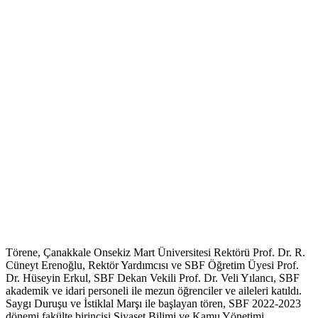
Törene, Çanakkale Onsekiz Mart Üniversitesi Rektörü Prof. Dr. R.
Cüneyt Erenoğlu, Rektör Yardımcısı ve SBF Öğretim Üyesi Prof.
Dr. Hüseyin Erkul, SBF Dekan Vekili Prof. Dr. Veli Yılancı, SBF
akademik ve idari personeli ile mezun öğrenciler ve aileleri katıldı.
Saygı Duruşu ve İstiklal Marşı ile başlayan tören, SBF 2022-2023
dönemi fakülte birincisi Siyaset Bilimi ve Kamu Yönetimi