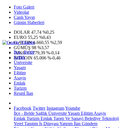
Foto Galeri
Videolar
Canlı Yayın
Günün Haberleri
DOLAR
47,74
%0,25
EURO
55,25
%0,43
G.ALTIN
6.660,55
%2,59
GÜMÜŞ
98
%3,57
İlçe - Belde
IMKB
13.779,39
%-0,14
Sağlık
BITCOIN
65.006
%-0,46
Üniversite
Yaşam
Eğitim
Asayiş
Emlak
Turizm
Resmî İlan
Facebook
Twitter
Instagram
Youtube
İlçe - Belde
Sağlık
Üniversite
Yaşam
Eğitim
Asayiş
Emlak
Turizm
Emlak
Tarım Ve Sanayi
Belediye
Teknoloji
Yerel
Tanıtım
İş Dünyası
Yatırım
İlan
Gündem