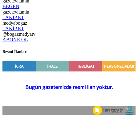
gazetevitamin
BEĞEN
gazetevitamin
TAKİP ET
medyabogaz
TAKİP ET
@bogazmedyatv
ABONE OL
Resmî İlanlar