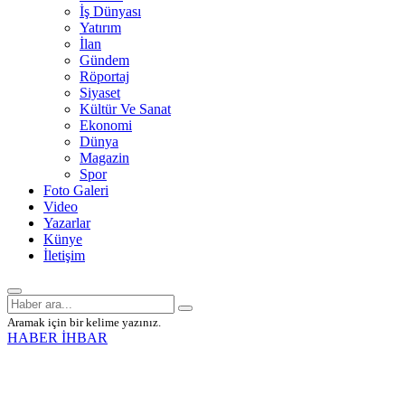
İş Dünyası
Yatırım
İlan
Gündem
Röportaj
Siyaset
Kültür Ve Sanat
Ekonomi
Dünya
Magazin
Spor
Foto Galeri
Video
Yazarlar
Künye
İletişim
Aramak için bir kelime yazınız.
HABER İHBAR