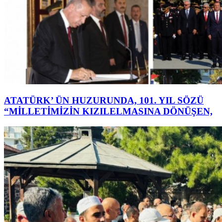
ATATÜRK’ ÜN HUZURUNDA, 101. YIL SÖZÜ
“MİLLETİMİZİN KIZILELMASINA DÖNÜŞEN,