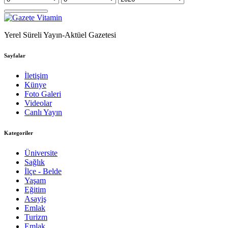
Yerel Süreli Yayın-Aktüel Gazetesi
Sayfalar
İletişim
Künye
Foto Galeri
Videolar
Canlı Yayın
Kategoriler
Üniversite
Sağlık
İlçe - Belde
Yaşam
Eğitim
Asayiş
Emlak
Turizm
Emlak