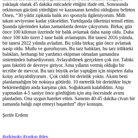
yaklaşık olarak 45 dakika mücadele ettiğini ifade etti. Sonrasında
orkinosun gücünü yitirdiğini ve kazananın kendisi olduğunu belirten
Önen, “30 yıldır zıpkınla balık avı sporuyla ilgileniyorum. Milli
takım seviyesine kadar yükseldim. Yurtdışında ülkemizi temsil ettim.
Şuanda işlerimden kalan zamanlarda denize çıkıyorum. Birkaç gün
önce 100 kilonun üzerinde bir balık avlamak daha nasip oldu. Daha
önce 100 kilo üzeri 2 tane balık avlamıştım. Bir tanesi 2016 yılında,
bir tanesi 2022 yılında avladım. Bu yılda birkaç gün önce avlamak
nasip oldu. Mutlu ve gururluyum. Bu tarz balıkları, bu tarz irilikteki
balıkları, herhangi bir yardımcı ekipman olmadan şamandıra
sisteminden bahsediyorum. Avlayabilmek gerçekten çok zor. Tabiki
şans faktörü de devreye giriyor. Ama yılların vermiş olduğu bir
tecrübe de mevcut. Bu tarz büyük avlar yaptığım için nispeten daha
kolay avlayabiliyorum . Çok ciddi bir derinlik yoktu. Akıntı beni
planlamadığım bir noktaya götürdü. 10 metrelik bir derinlikte hiçte
beklemediğim anda karşıma çıktı. Soğukkanlı kalabildim. Atışı
yapmadan 4-5 saniye önce gördüğüm için atış öncesinde avımı
planladım. Ona uygun hareket ettim. Sanırım 40-45 dakika civarı bir
zamanda balığı zapt etmeyi başardım” diye konuştu.
Şerife Erdem
#orkinoks
#zıpkın
#dev