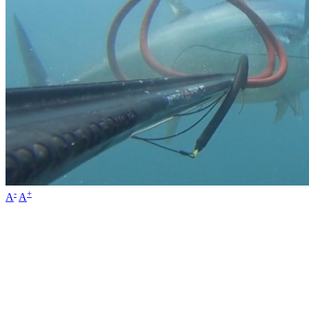
-
+
A
A