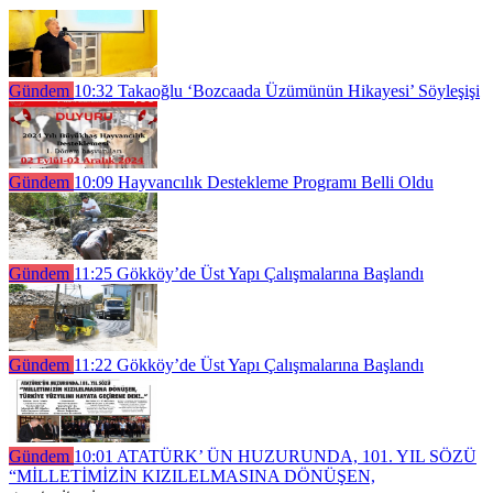
Gündem
10:32
Takaoğlu ‘Bozcaada Üzümünün Hikayesi’ Söyleşişi
Gündem
10:09
Hayvancılık Destekleme Programı Belli Oldu
Gündem
11:25
Gökköy’de Üst Yapı Çalışmalarına Başlandı
Gündem
11:22
Gökköy’de Üst Yapı Çalışmalarına Başlandı
Gündem
10:01
ATATÜRK’ ÜN HUZURUNDA, 101. YIL SÖZÜ
“MİLLETİMİZİN KIZILELMASINA DÖNÜŞEN,