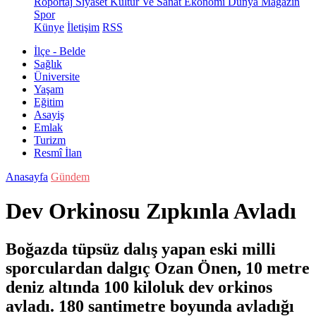
Röportaj
Siyaset
Kültür Ve Sanat
Ekonomi
Dünya
Magazin
Spor
Künye
İletişim
RSS
İlçe - Belde
Sağlık
Üniversite
Yaşam
Eğitim
Asayiş
Emlak
Turizm
Resmî İlan
Anasayfa
Gündem
Dev Orkinosu Zıpkınla Avladı
Boğazda tüpsüz dalış yapan eski milli
sporculardan dalgıç Ozan Önen, 10 metre
deniz altında 100 kiloluk dev orkinos
avladı. 180 santimetre boyunda avladığı