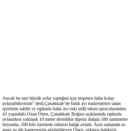
Ancak bu tarz büyük avlar yaptığım için nispeten daha kolay
avlayabiliyorum” dedi.Çanakkale’de balık avı malzemeleri satan
işyerinin sahibi ve zıpkınla balık avı eski milli takım sporcularından
43 yaşındaki Ozan Önen, Çanakkale Boğazı açıklarında zıpkınla
avlanırken yaklaşık 10 metre derinlikte tüpsüz dalışla 180 santimetre
boyunda, 100 kilo üzerinde orkinos balığı avladı. Aynı zamanda av
anını su altı kamerasıyla görüntüleyen Önen, orkinos balığıyla