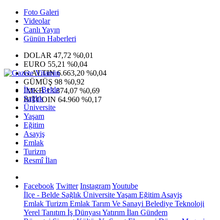
Foto Galeri
Videolar
Canlı Yayın
Günün Haberleri
DOLAR
47,72
%0,01
EURO
55,21
%0,04
G.ALTIN
6.663,20
%0,04
GÜMÜŞ
98
%0,92
İlçe - Belde
IMKB
13.874,07
%0,69
Sağlık
BITCOIN
64.960
%0,17
Üniversite
Yaşam
Eğitim
Asayiş
Emlak
Turizm
Resmî İlan
Facebook
Twitter
Instagram
Youtube
İlçe - Belde
Sağlık
Üniversite
Yaşam
Eğitim
Asayiş
Emlak
Turizm
Emlak
Tarım Ve Sanayi
Belediye
Teknoloji
Yerel
Tanıtım
İş Dünyası
Yatırım
İlan
Gündem