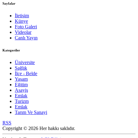
Sayfalar
İletişim
Künye
Foto Galeri
Videolar
Canlı Yayın
Kategoriler
Üniversite
Sağlık
İlçe - Belde
Yaşam
Eğitim
Asayiş
Emlak
Turizm
Emlak
Tarım Ve Sanayi
RSS
Copyright © 2026 Her hakkı saklıdır.