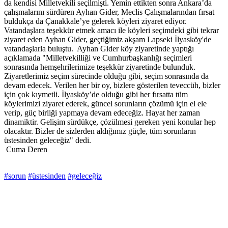
da kendisi Milletvekili seçilmişti. Yemin ettikten sonra Ankara’da
çalışmalarını sürdüren Ayhan Gider, Meclis Çalışmalarından fırsat
buldukça da Çanakkale’ye gelerek köyleri ziyaret ediyor.
Vatandaşlara teşekkür etmek amacı ile köyleri seçimdeki gibi tekrar
ziyaret eden Ayhan Gider, geçtiğimiz akşam Lapseki İlyasköy'de
vatandaşlarla buluştu. Ayhan Gider köy ziyaretinde yaptığı
açıklamada "Milletvekilliği ve Cumhurbaşkanlığı seçimleri
sonrasında hemşehrilerimize teşekkür ziyaretinde bulunduk.
Ziyaretlerimiz seçim sürecinde olduğu gibi, seçim sonrasında da
devam edecek. Verilen her bir oy, bizlere gösterilen teveccüh, bizler
için çok kıymetli. İlyasköy’de olduğu gibi her fırsatta tüm
köylerimizi ziyaret ederek, güncel sorunların çözümü için el ele
verip, güç birliği yapmaya devam edeceğiz. Hayat her zaman
dinamiktir. Gelişim sürdükçe, çözülmesi gereken yeni konular hep
olacaktır. Bizler de sizlerden aldığımız güçle, tüm sorunların
üstesinden geleceğiz" dedi.
Cuma Deren
#sorun
#üstesinden
#geleceğiz