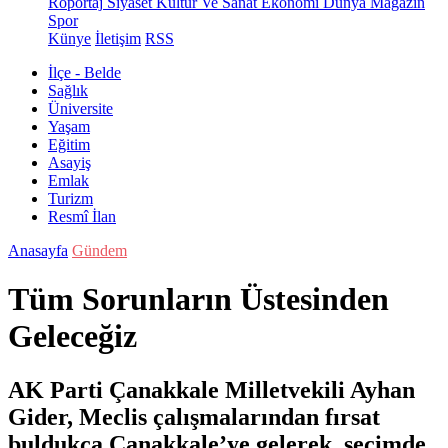
Röportaj
Siyaset
Kültür Ve Sanat
Ekonomi
Dünya
Magazin
Spor
Künye
İletişim
RSS
İlçe - Belde
Sağlık
Üniversite
Yaşam
Eğitim
Asayiş
Emlak
Turizm
Resmî İlan
Anasayfa
Gündem
Tüm Sorunların Üstesinden
Geleceğiz
AK Parti Çanakkale Milletvekili Ayhan
Gider, Meclis çalışmalarından fırsat
buldukça Çanakkale’ye gelerek, seçimde