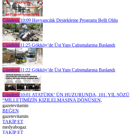
Gündem
10:09
Hayvancılık Destekleme Programı Belli Oldu
Gündem
11:25
Gökköy’de Üst Yapı Çalışmalarına Başlandı
Gündem
11:22
Gökköy’de Üst Yapı Çalışmalarına Başlandı
Gündem
10:01
ATATÜRK’ ÜN HUZURUNDA, 101. YIL SÖZÜ
“MİLLETİMİZİN KIZILELMASINA DÖNÜŞEN,
gazetevitamin
BEĞEN
gazetevitamin
TAKİP ET
medyabogaz
TAKİP ET