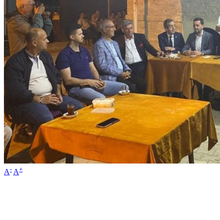
-
+
A
A