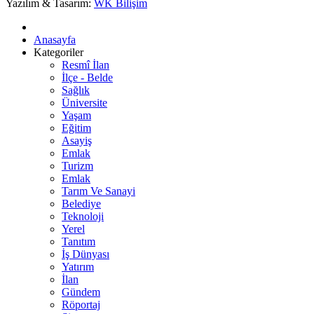
Yazılım & Tasarım:
WK Bilişim
Anasayfa
Kategoriler
Resmî İlan
İlçe - Belde
Sağlık
Üniversite
Yaşam
Eğitim
Asayiş
Emlak
Turizm
Emlak
Tarım Ve Sanayi
Belediye
Teknoloji
Yerel
Tanıtım
İş Dünyası
Yatırım
İlan
Gündem
Röportaj