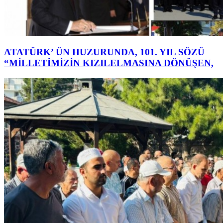
ATATÜRK’ ÜN HUZURUNDA, 101. YIL SÖZÜ
“MİLLETİMİZİN KIZILELMASINA DÖNÜŞEN,