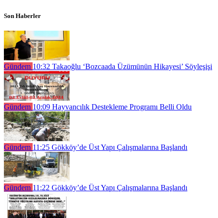
Son Haberler
Gündem
10:32
Takaoğlu ‘Bozcaada Üzümünün Hikayesi’ Söyleşişi
Gündem
10:09
Hayvancılık Destekleme Programı Belli Oldu
Gündem
11:25
Gökköy’de Üst Yapı Çalışmalarına Başlandı
Gündem
11:22
Gökköy’de Üst Yapı Çalışmalarına Başlandı