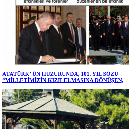
ATATÜRK’ ÜN HUZURUNDA, 101. YIL SÖZÜ
“MİLLETİMİZİN KIZILELMASINA DÖNÜŞEN,