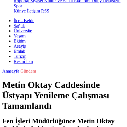
Röportaj
Siyaset
Kültür Ve Sanat
Ekonomi
Dünya
Magazin
Spor
Künye
İletişim
RSS
İlçe - Belde
Sağlık
Üniversite
Yaşam
Eğitim
Asayiş
Emlak
Turizm
Resmî İlan
Anasayfa
Gündem
Metin Oktay Caddesinde
Üstyapı Yenileme Çalışması
Tamamlandı
Fen İşleri Müdürlüğünce Metin Oktay