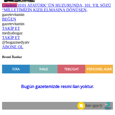
Gündem
10:01
ATATÜRK’ ÜN HUZURUNDA, 101. YIL SÖZÜ
“MİLLETİMİZİN KIZILELMASINA DÖNÜŞEN,
gazetevitamin
BEĞEN
gazetevitamin
TAKİP ET
medyabogaz
TAKİP ET
@bogazmedyatv
ABONE OL
Resmî İlanlar