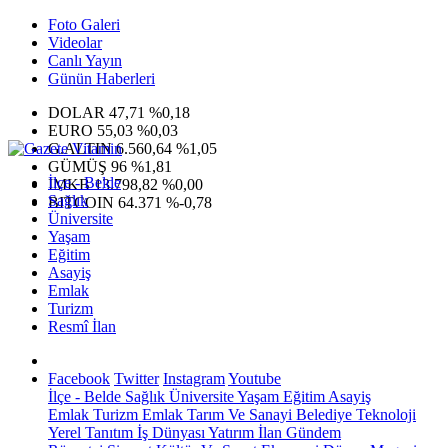
Foto Galeri
Videolar
Canlı Yayın
Günün Haberleri
DOLAR
47,71
%0,18
EURO
55,03
%0,03
G.ALTIN
6.560,64
%1,05
GÜMÜŞ
96
%1,81
İlçe - Belde
IMKB
13.798,82
%0,00
Sağlık
BITCOIN
64.371
%-0,78
Üniversite
Yaşam
Eğitim
Asayiş
Emlak
Turizm
Resmî İlan
Facebook
Twitter
Instagram
Youtube
İlçe - Belde
Sağlık
Üniversite
Yaşam
Eğitim
Asayiş
Emlak
Turizm
Emlak
Tarım Ve Sanayi
Belediye
Teknoloji
Yerel
Tanıtım
İş Dünyası
Yatırım
İlan
Gündem