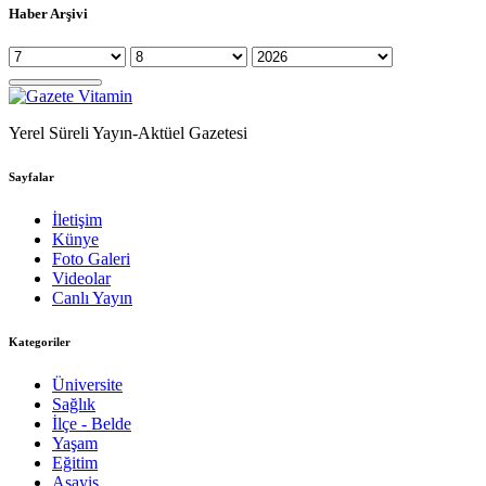
Haber Arşivi
Yerel Süreli Yayın-Aktüel Gazetesi
Sayfalar
İletişim
Künye
Foto Galeri
Videolar
Canlı Yayın
Kategoriler
Üniversite
Sağlık
İlçe - Belde
Yaşam
Eğitim
Asayiş