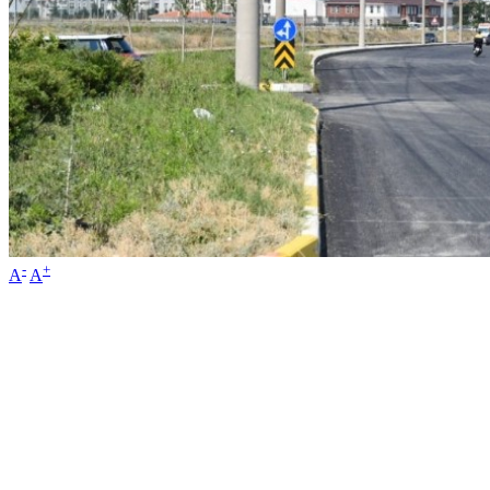
-
+
A
A