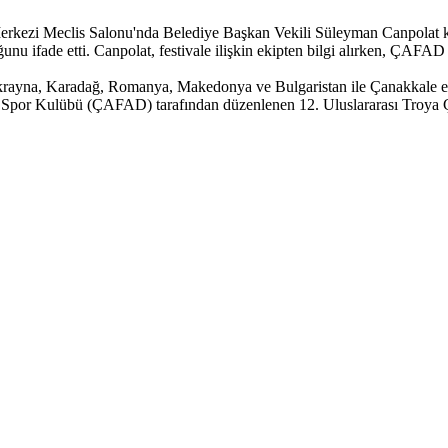
rkezi Meclis Salonu'nda Belediye Başkan Vekili Süleyman Canpolat karşı
u ifade etti. Canpolat, festivale ilişkin ekipten bilgi alırken, ÇAF
krayna, Karadağ, Romanya, Makedonya ve Bulgaristan ile Çanakkale eki
e Spor Kulübü (ÇAFAD) tarafından düzenlenen 12. Uluslararası Troya Ço