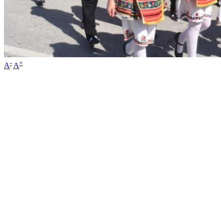
-
+
A
A