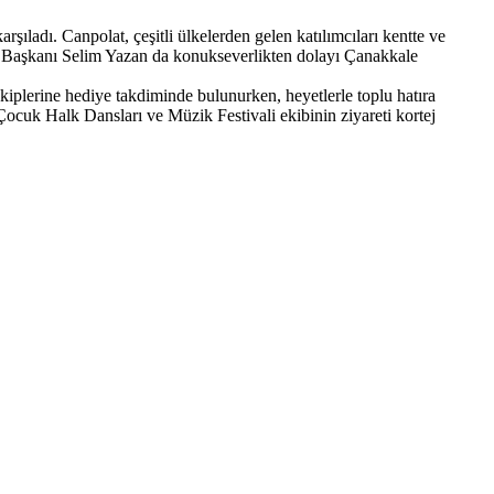
ladı. Canpolat, çeşitli ülkelerden gelen katılımcıları kentte ve
AD Başkanı Selim Yazan da konukseverlikten dolayı Çanakkale
plerine hediye takdiminde bulunurken, heyetlerle toplu hatıra
cuk Halk Dansları ve Müzik Festivali ekibinin ziyareti kortej