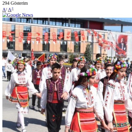
294
Gösterim
-
+
A
A