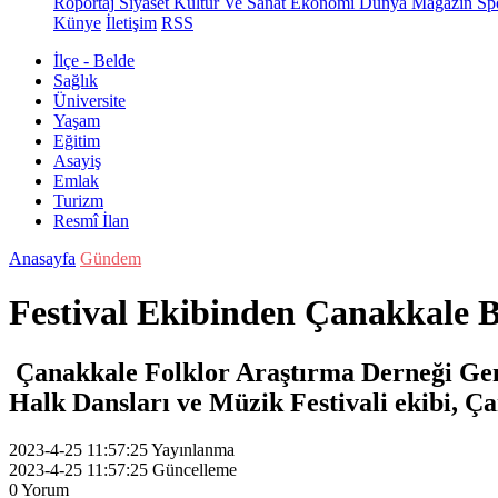
Röportaj
Siyaset
Kültür Ve Sanat
Ekonomi
Dünya
Magazin
Sp
Künye
İletişim
RSS
İlçe - Belde
Sağlık
Üniversite
Yaşam
Eğitim
Asayiş
Emlak
Turizm
Resmî İlan
Anasayfa
Gündem
Festival Ekibinden Çanakkale B
Çanakkale Folklor Araştırma Derneği Gen
Halk Dansları ve Müzik Festivali ekibi, Çan
2023-4-25 11:57:25
Yayınlanma
2023-4-25 11:57:25
Güncelleme
0
Yorum