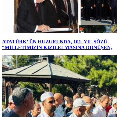
ATATÜRK’ ÜN HUZURUNDA, 101. YIL SÖZÜ
“MİLLETİMİZİN KIZILELMASINA DÖNÜŞEN,