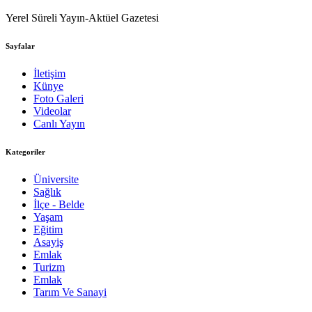
Yerel Süreli Yayın-Aktüel Gazetesi
Sayfalar
İletişim
Künye
Foto Galeri
Videolar
Canlı Yayın
Kategoriler
Üniversite
Sağlık
İlçe - Belde
Yaşam
Eğitim
Asayiş
Emlak
Turizm
Emlak
Tarım Ve Sanayi