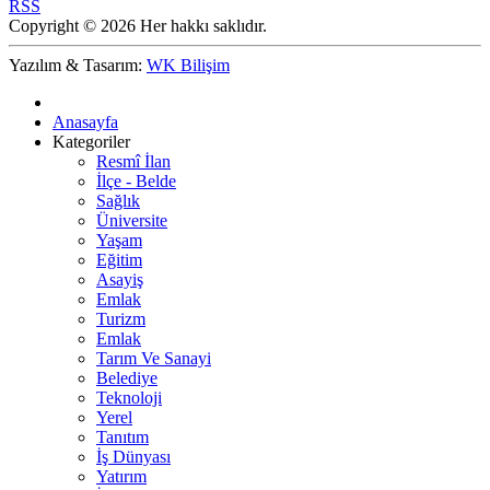
RSS
Copyright © 2026 Her hakkı saklıdır.
Yazılım & Tasarım:
WK Bilişim
Anasayfa
Kategoriler
Resmî İlan
İlçe - Belde
Sağlık
Üniversite
Yaşam
Eğitim
Asayiş
Emlak
Turizm
Emlak
Tarım Ve Sanayi
Belediye
Teknoloji
Yerel
Tanıtım
İş Dünyası
Yatırım