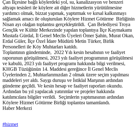
Çan İlçesine bağlı köylerdeki yol, su, kanalizasyon ve benzeri
altyapı tesisleri ile köylere ait diğer hizmetlerin yürütülmesine
yardımcı olmak, bizzat yapmak, yaptırmak ve kırsal kalkınmayı
sağlamak amacı ile oluşturulan Köylere Hizmet Götürme Birliğinin
Nisan ayı olağan toplantısı gerçekleştirildi. Çan Belediyesi Troya
Gençlik ve Kültür Merkezinde yapılan toplantıya İlçe Kaymakamı
Mustafa Gürdal, İl Genel Meclis Üyeleri Ömer Şahin, Murat Okan,
Erdal Güler, İlçe Özel İdare Müdürü Metin Türker, Birlik
Personelleri ile Köy Muhtarları katıldı.
Toplantının gündeminde, 2022 Yılı kesin hesabının ve faaliyet
raporunun görüşülmesi, 2023 yılı faaliyet programının görüşülmesi
ve kabulü, 2023 yılı faaliyet programı hakkında bilgi verilmesi,
KHGB Tüzüğünün 14. Maddesi gereğince İl Genel Meclis
Üyelerinden 2, Muhtarlarımızdan 2 olmak üzere seçim yapılması
maddeleri yer aldı. Saygı duruşu ve İstiklal Marşının ardından
gündeme geçildi. Ve kesin hesap ve faaliyet raporları okundu.
Ardından bu yıl yapılacak yatırımlar ve projeler hakkında
katılımcılara bilgiler verildi. Seçimlerin yaptımasının ardından
Köylere Hizmet Götürme Birliği toplantısı tamamlandı.
Haber Merkezi
#hizmet