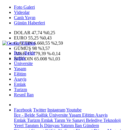
Foto Galeri
Videolar
Canlı Yayın
Günün Haberleri
DOLAR
47,74
%0,25
EURO
55,25
%0,43
G.ALTIN
6.660,55
%2,59
GÜMÜŞ
98
%3,57
İlçe - Belde
IMKB
13.779,39
%-0,14
Sağlık
BITCOIN
65.008
%1,03
Üniversite
Yaşam
Eğitim
Asayiş
Emlak
Turizm
Resmî İlan
Facebook
Twitter
Instagram
Youtube
İlçe - Belde
Sağlık
Üniversite
Yaşam
Eğitim
Asayiş
Emlak
Turizm
Emlak
Tarım Ve Sanayi
Belediye
Teknoloji
Yerel
Tanıtım
İş Dünyası
Yatırım
İlan
Gündem