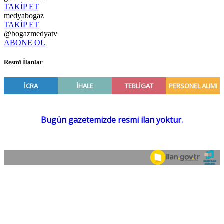
TAKİP ET
medyabogaz
TAKİP ET
@bogazmedyatv
ABONE OL
Resmî İlanlar