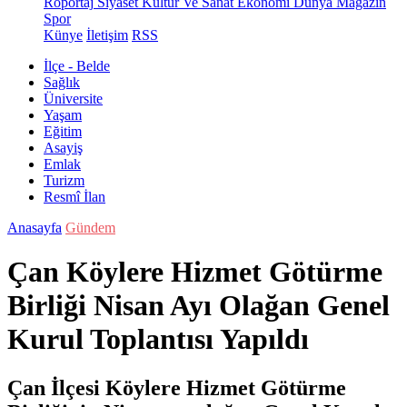
Röportaj
Siyaset
Kültür Ve Sanat
Ekonomi
Dünya
Magazin
Spor
Künye
İletişim
RSS
İlçe - Belde
Sağlık
Üniversite
Yaşam
Eğitim
Asayiş
Emlak
Turizm
Resmî İlan
Anasayfa
Gündem
Çan Köylere Hizmet Götürme
Birliği Nisan Ayı Olağan Genel
Kurul Toplantısı Yapıldı
Çan İlçesi Köylere Hizmet Götürme