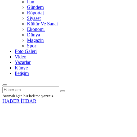
İlan
Gündem
Röportaj
Siyaset
Kültür Ve Sanat
Ekonomi
Dünya
Magazin
Spor
Foto Galeri
Video
Yazarlar
Künye
İletişim
Aramak için bir kelime yazınız.
HABER İHBAR