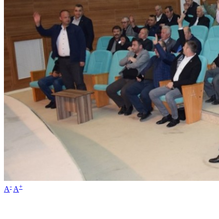
-
+
A
A