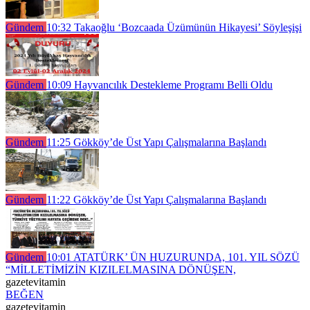
Gündem
10:32
Takaoğlu ‘Bozcaada Üzümünün Hikayesi’ Söyleşişi
Gündem
10:09
Hayvancılık Destekleme Programı Belli Oldu
Gündem
11:25
Gökköy’de Üst Yapı Çalışmalarına Başlandı
Gündem
11:22
Gökköy’de Üst Yapı Çalışmalarına Başlandı
Gündem
10:01
ATATÜRK’ ÜN HUZURUNDA, 101. YIL SÖZÜ
“MİLLETİMİZİN KIZILELMASINA DÖNÜŞEN,
gazetevitamin
BEĞEN
gazetevitamin