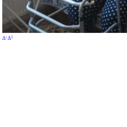
-
+
A
A