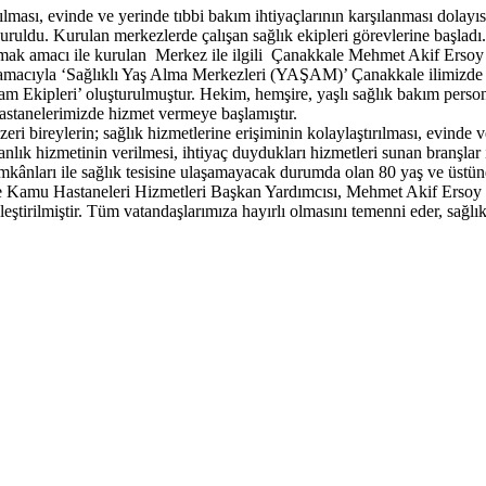
ştırılması, evinde ve yerinde tıbbi bakım ihtiyaçlarının karşılanması dol
ruldu. Kurulan merkezlerde çalışan sağlık ekipleri görevlerine başladı.
lmak amacı ile kurulan Merkez ile ilgili Çanakkale Mehmet Akif Ersoy
ek amacıyla ‘Sağlıklı Yaş Alma Merkezleri (YAŞAM)’ Çanakkale ilimizde
şam Ekipleri’ oluşturulmuştur. Hekim, hemşire, yaşlı sağlık bakım person
astanelerimizde hizmet vermeye başlamıştır.
bireylerin; sağlık hizmetlerine erişiminin kolaylaştırılması, evinde ve 
lık hizmetinin verilmesi, ihtiyaç duydukları hizmetleri sunan branşlar iç
mkânları ile sağlık tesisine ulaşamayacak durumda olan 80 yaş ve üstünd
e Kamu Hastaneleri Hizmetleri Başkan Yardımcısı, Mehmet Akif Ersoy 
ştirilmiştir. Tüm vatandaşlarımıza hayırlı olmasını temenni eder, sağlıklı