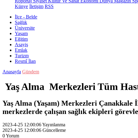
Röportaj
Siyaset
Kültür Ve Sanat
Ekonomi
Dünya
Magazin
Sp
Künye
İletişim
RSS
İlçe - Belde
Sağlık
Üniversite
Yaşam
Eğitim
Asayiş
Emlak
Turizm
Resmî İlan
Anasayfa
Gündem
Yaş Alma Merkezleri Tüm Hast
Yaş Alma (Yaşam) Merkezleri Çanakkale İl
merkezlerde çalışan sağlık ekipleri görevle
2023-4-25 12:00:06
Yayınlanma
2023-4-25 12:00:06
Güncelleme
0
Yorum