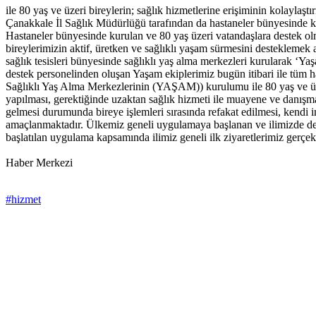
ile 80 yaş ve üzeri bireylerin; sağlık hizmetlerine erişiminin kolayla
Çanakkale İl Sağlık Müdürlüğü tarafından da hastaneler bünyesinde ku
Hastaneler bünyesinde kurulan ve 80 yaş üzeri vatandaşlara destek o
bireylerimizin aktif, üretken ve sağlıklı yaşam sürmesini desteklem
sağlık tesisleri bünyesinde sağlıklı yaş alma merkezleri kurularak ‘Ya
destek personelinden oluşan Yaşam ekiplerimiz bugün itibari ile tüm h
Sağlıklı Yaş Alma Merkezlerinin (YAŞAM)) kurulumu ile 80 yaş ve üzeri 
yapılması, gerektiğinde uzaktan sağlık hizmeti ile muayene ve danışman
gelmesi durumunda bireye işlemleri sırasında refakat edilmesi, kendi i
amaçlanmaktadır. Ülkemiz geneli uygulamaya başlanan ve ilimizde d
başlatılan uygulama kapsamında ilimiz geneli ilk ziyaretlerimiz gerçekle
Haber Merkezi
#hizmet