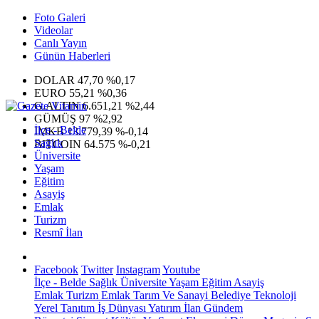
Foto Galeri
Videolar
Canlı Yayın
Günün Haberleri
DOLAR
47,70
%0,17
EURO
55,21
%0,36
G.ALTIN
6.651,21
%2,44
GÜMÜŞ
97
%2,92
İlçe - Belde
IMKB
13.779,39
%-0,14
Sağlık
BITCOIN
64.575
%-0,21
Üniversite
Yaşam
Eğitim
Asayiş
Emlak
Turizm
Resmî İlan
Facebook
Twitter
Instagram
Youtube
İlçe - Belde
Sağlık
Üniversite
Yaşam
Eğitim
Asayiş
Emlak
Turizm
Emlak
Tarım Ve Sanayi
Belediye
Teknoloji
Yerel
Tanıtım
İş Dünyası
Yatırım
İlan
Gündem