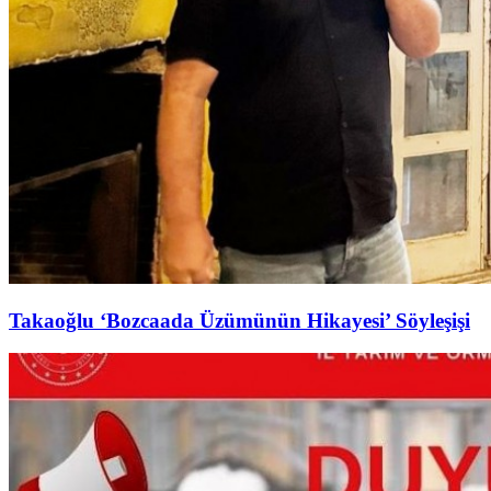
Takaoğlu ‘Bozcaada Üzümünün Hikayesi’ Söyleşişi