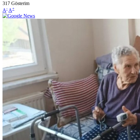
317
Gösterim
-
+
A
A