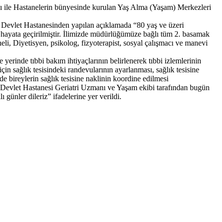
ayısı ile Hastanelerin bünyesinde kurulan Yaş Alma (Yaşam) Merkezleri
 Devlet Hastanesinden yapılan açıklamada “80 yaş ve üzeri
 hayata geçirilmiştir. İlimizde müdürlüğümüze bağlı tüm 2. basamak
eli, Diyetisyen, psikolog, fizyoterapist, sosyal çalışmacı ve manevi
yerinde tıbbi bakım ihtiyaçlarının belirlenerek tıbbi izlemlerinin
in sağlık tesisindeki randevularının ayarlanması, sağlık tesisine
e bireylerin sağlık tesisine naklinin koordine edilmesi
Devlet Hastanesi Geriatri Uzmanı ve Yaşam ekibi tarafından bugün
 günler dileriz” ifadelerine yer verildi.