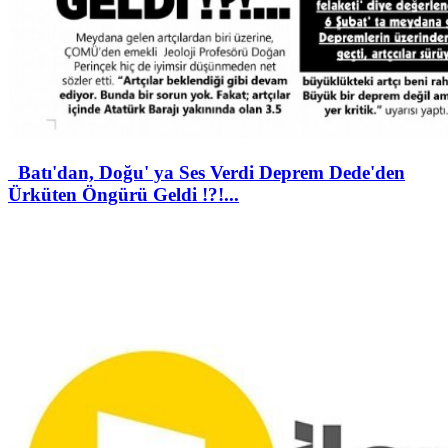
Batı'dan, Doğu' ya Ses Verdi Deprem Dede'den
Ürküten Öngürü Geldi !?!...