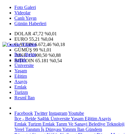
Foto Galeri
Videolar
Canlı Yayın
Günün Haberleri
DOLAR
47,72
%0,01
EURO
55,21
%0,04
G.ALTIN
6.672,46
%0,18
GÜMÜŞ
99
%1,01
İlçe - Belde
IMKB
13.900,50
%0,88
Sağlık
BITCOIN
65.181
%0,54
Üniversite
Yaşam
Eğitim
Asayiş
Emlak
Turizm
Resmî İlan
Facebook
Twitter
Instagram
Youtube
İlçe - Belde
Sağlık
Üniversite
Yaşam
Eğitim
Asayiş
Emlak
Turizm
Emlak
Tarım Ve Sanayi
Belediye
Teknoloji
Yerel
Tanıtım
İş Dünyası
Yatırım
İlan
Gündem