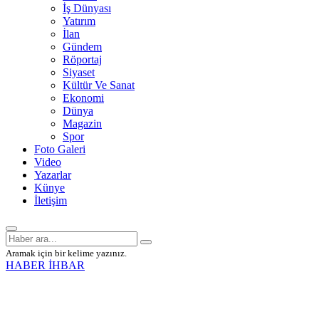
İş Dünyası
Yatırım
İlan
Gündem
Röportaj
Siyaset
Kültür Ve Sanat
Ekonomi
Dünya
Magazin
Spor
Foto Galeri
Video
Yazarlar
Künye
İletişim
Aramak için bir kelime yazınız.
HABER İHBAR