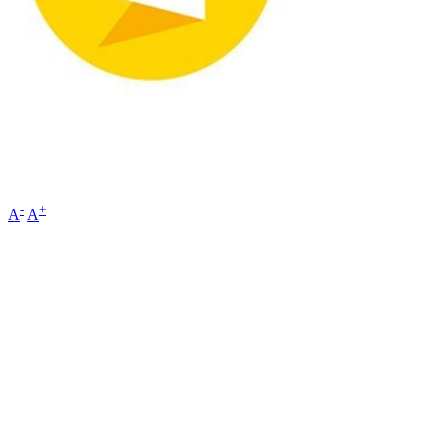
-
+
A
A