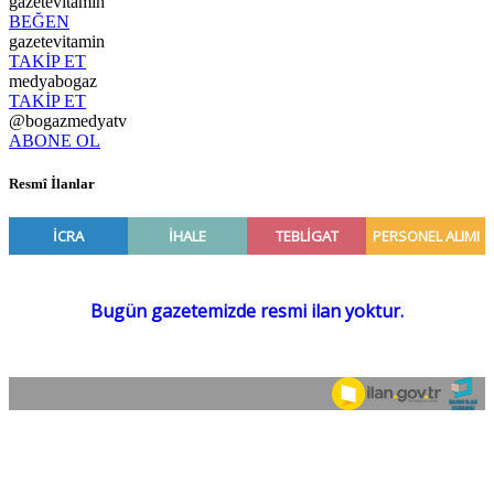
gazetevitamin
BEĞEN
gazetevitamin
TAKİP ET
medyabogaz
TAKİP ET
@bogazmedyatv
ABONE OL
Resmî İlanlar