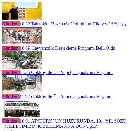
Gündem
10:32
Takaoğlu ‘Bozcaada Üzümünün Hikayesi’ Söyleşişi
Gündem
10:09
Hayvancılık Destekleme Programı Belli Oldu
Gündem
11:25
Gökköy’de Üst Yapı Çalışmalarına Başlandı
Gündem
11:22
Gökköy’de Üst Yapı Çalışmalarına Başlandı
Gündem
10:01
ATATÜRK’ ÜN HUZURUNDA, 101. YIL SÖZÜ
“MİLLETİMİZİN KIZILELMASINA DÖNÜŞEN,