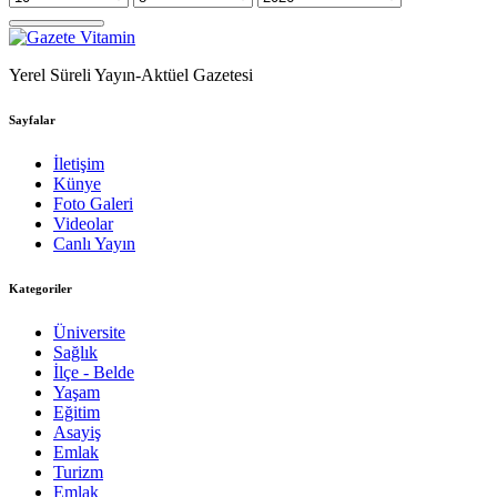
Yerel Süreli Yayın-Aktüel Gazetesi
Sayfalar
İletişim
Künye
Foto Galeri
Videolar
Canlı Yayın
Kategoriler
Üniversite
Sağlık
İlçe - Belde
Yaşam
Eğitim
Asayiş
Emlak
Turizm
Emlak