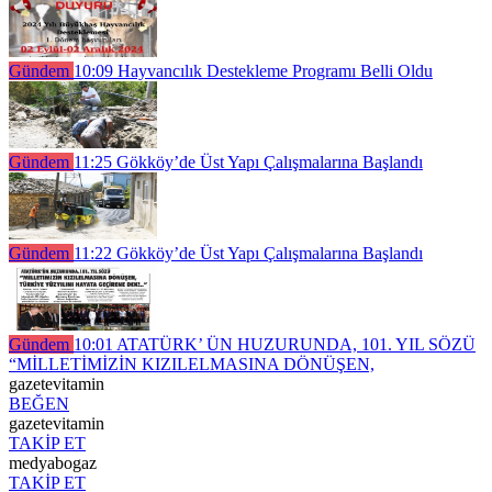
Gündem
10:09
Hayvancılık Destekleme Programı Belli Oldu
Gündem
11:25
Gökköy’de Üst Yapı Çalışmalarına Başlandı
Gündem
11:22
Gökköy’de Üst Yapı Çalışmalarına Başlandı
Gündem
10:01
ATATÜRK’ ÜN HUZURUNDA, 101. YIL SÖZÜ
“MİLLETİMİZİN KIZILELMASINA DÖNÜŞEN,
gazetevitamin
BEĞEN
gazetevitamin
TAKİP ET
medyabogaz
TAKİP ET