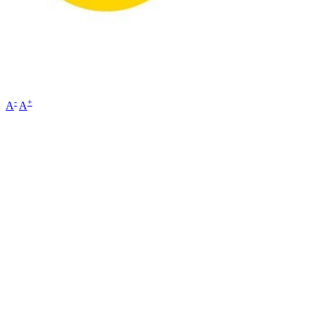
-
+
A
A