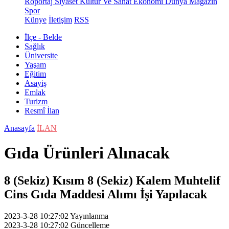
Röportaj
Siyaset
Kültür Ve Sanat
Ekonomi
Dünya
Magazin
Spor
Künye
İletişim
RSS
İlçe - Belde
Sağlık
Üniversite
Yaşam
Eğitim
Asayiş
Emlak
Turizm
Resmî İlan
Anasayfa
İLAN
Gıda Ürünleri Alınacak
8 (Sekiz) Kısım 8 (Sekiz) Kalem Muhtelif
Cins Gıda Maddesi Alımı İşi Yapılacak
2023-3-28 10:27:02
Yayınlanma
2023-3-28 10:27:02
Güncelleme