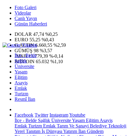
Foto Galeri
Videolar
Canlı Yayın
Günün Haberleri
DOLAR
47,74
%0,25
EURO
55,25
%0,43
G.ALTIN
6.660,55
%2,59
GÜMÜŞ
98
%3,57
İlçe - Belde
IMKB
13.779,39
%-0,14
Sağlık
BITCOIN
65.032
%1,10
Üniversite
Yaşam
Eğitim
Asayiş
Emlak
Turizm
Resmî İlan
Facebook
Twitter
Instagram
Youtube
İlçe - Belde
Sağlık
Üniversite
Yaşam
Eğitim
Asayiş
Emlak
Turizm
Emlak
Tarım Ve Sanayi
Belediye
Teknoloji
Yerel
Tanıtım
İş Dünyası
Yatırım
İlan
Gündem