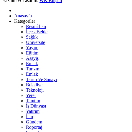
Yazılım & Tasarım:
WK Bilişim
Anasayfa
Kategoriler
Resmî İlan
İlçe - Belde
Sağlık
Üniversite
Yaşam
Eğitim
Asayiş
Emlak
Turizm
Emlak
Tarım Ve Sanayi
Belediye
Teknoloji
Yerel
Tanıtım
İş Dünyası
Yatırım
İlan
Gündem
Röportaj