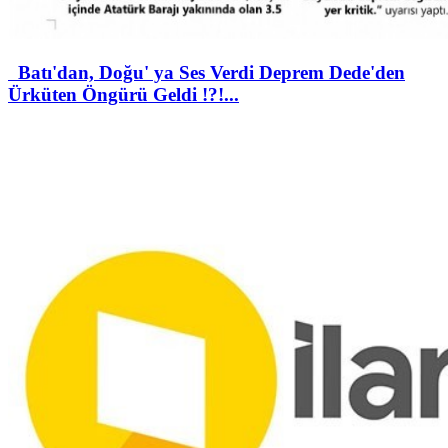
Batı'dan, Doğu' ya Ses Verdi Deprem Dede'den
Ürküten Öngürü Geldi !?!...