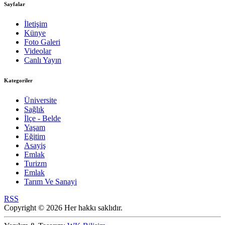
Sayfalar
İletişim
Künye
Foto Galeri
Videolar
Canlı Yayın
Kategoriler
Üniversite
Sağlık
İlçe - Belde
Yaşam
Eğitim
Asayiş
Emlak
Turizm
Emlak
Tarım Ve Sanayi
RSS
Copyright © 2026 Her hakkı saklıdır.