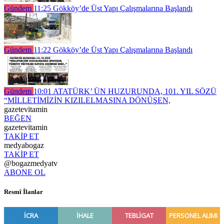
Gündem
11:25
Gökköy’de Üst Yapı Çalışmalarına Başlandı
Gündem
11:22
Gökköy’de Üst Yapı Çalışmalarına Başlandı
Gündem
10:01
ATATÜRK’ ÜN HUZURUNDA, 101. YIL SÖZÜ
“MİLLETİMİZİN KIZILELMASINA DÖNÜŞEN,
gazetevitamin
BEĞEN
gazetevitamin
TAKİP ET
medyabogaz
TAKİP ET
@bogazmedyatv
ABONE OL
Resmî İlanlar