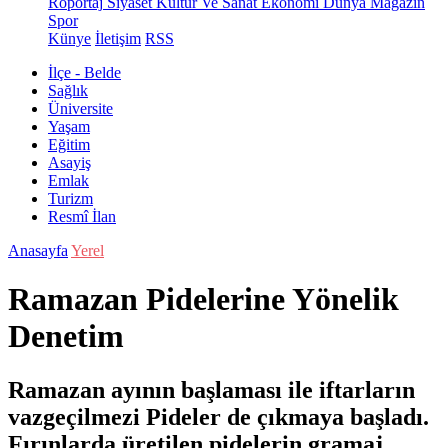
Röportaj
Siyaset
Kültür Ve Sanat
Ekonomi
Dünya
Magazin
Spor
Künye
İletişim
RSS
İlçe - Belde
Sağlık
Üniversite
Yaşam
Eğitim
Asayiş
Emlak
Turizm
Resmî İlan
Anasayfa
Yerel
Ramazan Pidelerine Yönelik
Denetim
Ramazan ayının başlaması ile iftarların
vazgeçilmezi Pideler de çıkmaya başladı.
Fırınlarda üretilen pidelerin gramaj ,