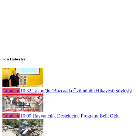
Son Haberler
Gündem
10:32
Takaoğlu ‘Bozcaada Üzümünün Hikayesi’ Söyleşişi
Gündem
10:09
Hayvancılık Destekleme Programı Belli Oldu