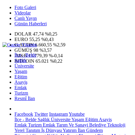
Foto Galeri
Videolar
Canlı Yayın
Günün Haberleri
DOLAR
47,74
%0,25
EURO
55,25
%0,43
G.ALTIN
6.660,55
%2,59
GÜMÜŞ
98
%3,57
İlçe - Belde
IMKB
13.779,39
%-0,14
Sağlık
BITCOIN
65.021
%0,22
Üniversite
Yaşam
Eğitim
Asayiş
Emlak
Turizm
Resmî İlan
Facebook
Twitter
Instagram
Youtube
İlçe - Belde
Sağlık
Üniversite
Yaşam
Eğitim
Asayiş
Emlak
Turizm
Emlak
Tarım Ve Sanayi
Belediye
Teknoloji
Yerel
Tanıtım
İş Dünyası
Yatırım
İlan
Gündem