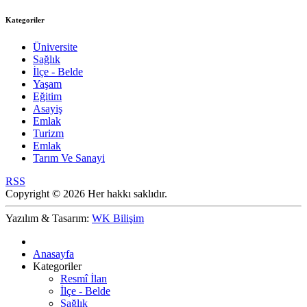
Kategoriler
Üniversite
Sağlık
İlçe - Belde
Yaşam
Eğitim
Asayiş
Emlak
Turizm
Emlak
Tarım Ve Sanayi
RSS
Copyright © 2026 Her hakkı saklıdır.
Yazılım & Tasarım:
WK Bilişim
Anasayfa
Kategoriler
Resmî İlan
İlçe - Belde
Sağlık