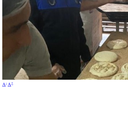
-
+
A
A