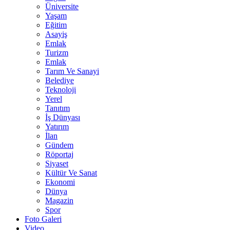
Üniversite
Yaşam
Eğitim
Asayiş
Emlak
Turizm
Emlak
Tarım Ve Sanayi
Belediye
Teknoloji
Yerel
Tanıtım
İş Dünyası
Yatırım
İlan
Gündem
Röportaj
Siyaset
Kültür Ve Sanat
Ekonomi
Dünya
Magazin
Spor
Foto Galeri
Video