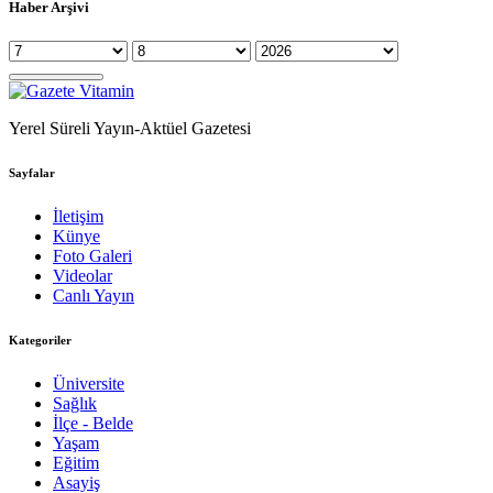
Haber Arşivi
Yerel Süreli Yayın-Aktüel Gazetesi
Sayfalar
İletişim
Künye
Foto Galeri
Videolar
Canlı Yayın
Kategoriler
Üniversite
Sağlık
İlçe - Belde
Yaşam
Eğitim
Asayiş