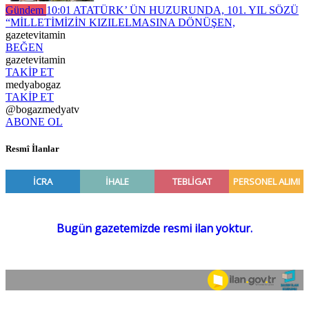
Gündem
10:01
ATATÜRK’ ÜN HUZURUNDA, 101. YIL SÖZÜ
“MİLLETİMİZİN KIZILELMASINA DÖNÜŞEN,
gazetevitamin
BEĞEN
gazetevitamin
TAKİP ET
medyabogaz
TAKİP ET
@bogazmedyatv
ABONE OL
Resmî İlanlar