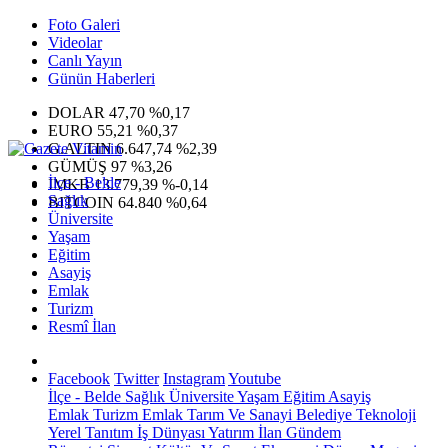
Foto Galeri
Videolar
Canlı Yayın
Günün Haberleri
DOLAR
47,70
%0,17
EURO
55,21
%0,37
G.ALTIN
6.647,74
%2,39
GÜMÜŞ
97
%3,26
İlçe - Belde
IMKB
13.779,39
%-0,14
Sağlık
BITCOIN
64.840
%0,64
Üniversite
Yaşam
Eğitim
Asayiş
Emlak
Turizm
Resmî İlan
Facebook
Twitter
Instagram
Youtube
İlçe - Belde
Sağlık
Üniversite
Yaşam
Eğitim
Asayiş
Emlak
Turizm
Emlak
Tarım Ve Sanayi
Belediye
Teknoloji
Yerel
Tanıtım
İş Dünyası
Yatırım
İlan
Gündem