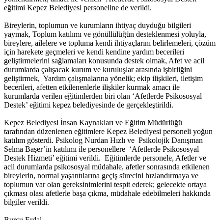
eğitimi Kepez Belediyesi personeline de verildi.
Bireylerin, toplumun ve kurumların ihtiyaç duyduğu bilgileri
yaymak, Toplum katılımı ve gönüllülüğün desteklenmesi yoluyla,
bireylere, ailelere ve topluma kendi ihtiyaçlarını belirlemeleri, çözüm
için harekete geçmeleri ve kendi kendine yardım becerileri
geliştirmelerini sağlamaları konusunda destek olmak, Afet ve acil
durumlarda çalışacak kurum ve kuruluşlar arasında işbirliğini
geliştirmek, Yardım çalışmalarına yönelik; ekip ilişkileri, iletişim
becerileri, afetten etkilenenlerle ilişkiler kurmak amacı ile
kurumlarda verilen eğitimlerden biri olan ‘Afetlerde Psikososyal
Destek’ eğitimi kepez belediyesinde de gerçekleştirildi.
Kepez Belediyesi İnsan Kaynakları ve Eğitim Müdürlüğü
tarafından düzenlenen eğitimlere Kepez Belediyesi personeli yoğun
katılım gösterdi. Psikolog Nurdan Hızlı ve Psikolojik Danışman
Selma Başer’in katılımı ile personellere ‘Afetlerde Psikososyal
Destek Hizmeti’ eğitimi verildi. Eğitimlerde personele, Afetler ve
acil durumlarda psikososyal müdahale, afetler sonrasında etkilenen
bireylerin, normal yaşantılarına geçiş sürecini hızlandırmaya ve
toplumun var olan gereksinimlerini tespit ederek; gelecekte ortaya
çıkması olası afetlerle başa çıkma, müdahale edebilmeleri hakkında
bilgiler verildi.
Burcu Erdal