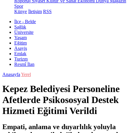
Röportaj
Siyaset
Kültür Ve Sanat
Ekonomi
Dünya
Magazin
Spor
Künye
İletişim
RSS
İlçe - Belde
Sağlık
Üniversite
Yaşam
Eğitim
Asayiş
Emlak
Turizm
Resmî İlan
Anasayfa
Yerel
Kepez Belediyesi Personeline
Afetlerde Psikososyal Destek
Hizmeti Eğitimi Verildi
Empati, anlama ve duyarlılık yoluyla