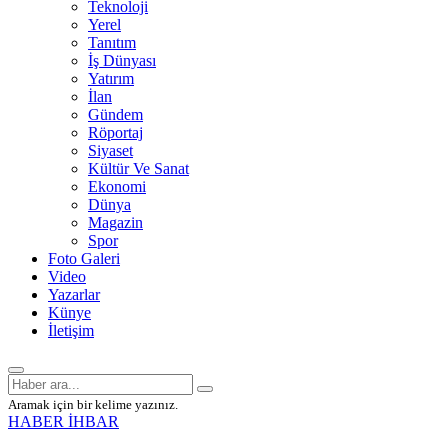
Teknoloji
Yerel
Tanıtım
İş Dünyası
Yatırım
İlan
Gündem
Röportaj
Siyaset
Kültür Ve Sanat
Ekonomi
Dünya
Magazin
Spor
Foto Galeri
Video
Yazarlar
Künye
İletişim
Aramak için bir kelime yazınız.
HABER İHBAR