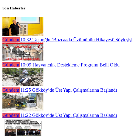
Son Haberler
Gündem
10:32
Takaoğlu ‘Bozcaada Üzümünün Hikayesi’ Söyleşişi
Gündem
10:09
Hayvancılık Destekleme Programı Belli Oldu
Gündem
11:25
Gökköy’de Üst Yapı Çalışmalarına Başlandı
Gündem
11:22
Gökköy’de Üst Yapı Çalışmalarına Başlandı