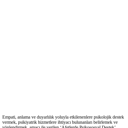
Empati, anlama ve duyarlılık yoluyla etkilenenlere psikolojik destek
vermek, psikiyatrik hizmetlere ihtiyacı bulunanları belirlemek ve
yönlendirmek, amacı ile verilen ‘Afetlerde Psikososyal Destek’