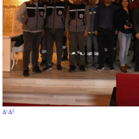
-
+
A
A