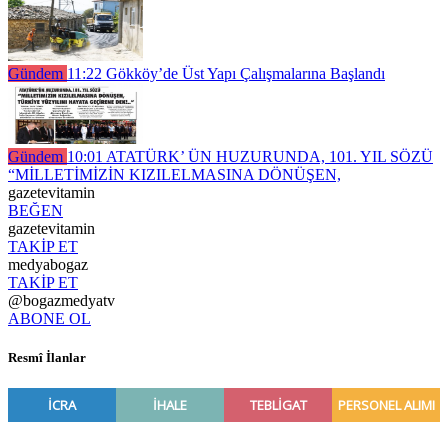
Gündem
11:22
Gökköy’de Üst Yapı Çalışmalarına Başlandı
Gündem
10:01
ATATÜRK’ ÜN HUZURUNDA, 101. YIL SÖZÜ
“MİLLETİMİZİN KIZILELMASINA DÖNÜŞEN,
gazetevitamin
BEĞEN
gazetevitamin
TAKİP ET
medyabogaz
TAKİP ET
@bogazmedyatv
ABONE OL
Resmî İlanlar