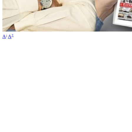
-
+
A
A