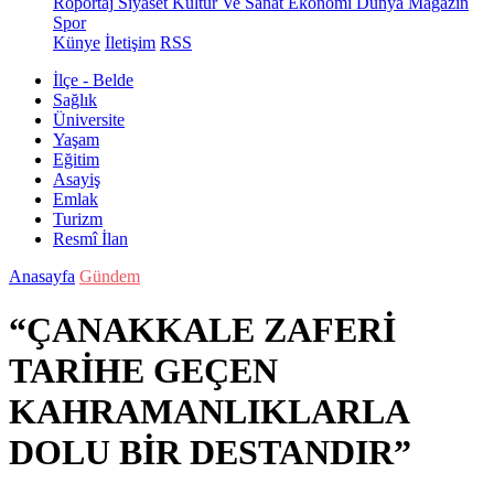
Röportaj
Siyaset
Kültür Ve Sanat
Ekonomi
Dünya
Magazin
Spor
Künye
İletişim
RSS
İlçe - Belde
Sağlık
Üniversite
Yaşam
Eğitim
Asayiş
Emlak
Turizm
Resmî İlan
Anasayfa
Gündem
“ÇANAKKALE ZAFERİ
TARİHE GEÇEN
KAHRAMANLIKLARLA
DOLU BİR DESTANDIR”