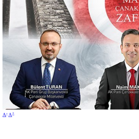
-
+
A
A