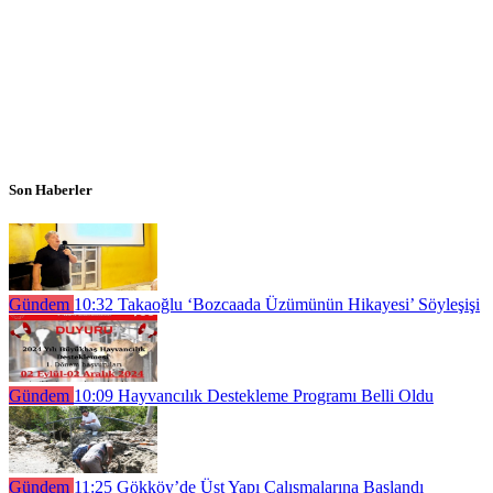
Son Haberler
Gündem
10:32
Takaoğlu ‘Bozcaada Üzümünün Hikayesi’ Söyleşişi
Gündem
10:09
Hayvancılık Destekleme Programı Belli Oldu
Gündem
11:25
Gökköy’de Üst Yapı Çalışmalarına Başlandı