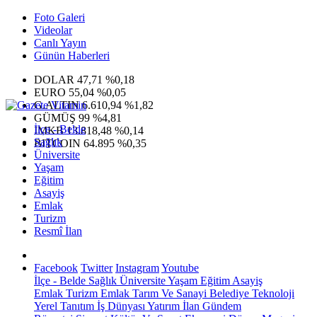
Foto Galeri
Videolar
Canlı Yayın
Günün Haberleri
DOLAR
47,71
%0,18
EURO
55,04
%0,05
G.ALTIN
6.610,94
%1,82
GÜMÜŞ
99
%4,81
İlçe - Belde
IMKB
13.818,48
%0,14
Sağlık
BITCOIN
64.895
%0,35
Üniversite
Yaşam
Eğitim
Asayiş
Emlak
Turizm
Resmî İlan
Facebook
Twitter
Instagram
Youtube
İlçe - Belde
Sağlık
Üniversite
Yaşam
Eğitim
Asayiş
Emlak
Turizm
Emlak
Tarım Ve Sanayi
Belediye
Teknoloji
Yerel
Tanıtım
İş Dünyası
Yatırım
İlan
Gündem