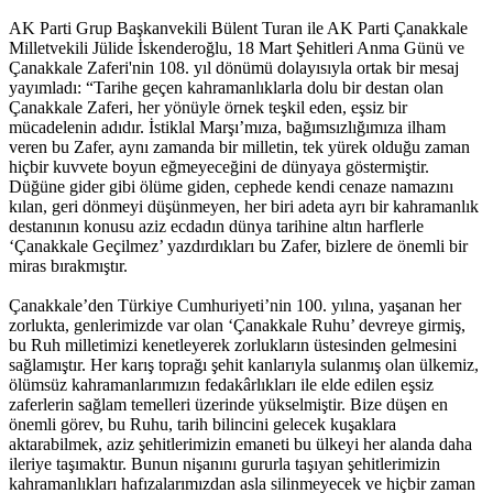
AK Parti Grup Başkanvekili Bülent Turan ile AK Parti Çanakkale
Milletvekili Jülide İskenderoğlu, 18 Mart Şehitleri Anma Günü ve
Çanakkale Zaferi'nin 108. yıl dönümü dolayısıyla ortak bir mesaj
yayımladı: “Tarihe geçen kahramanlıklarla dolu bir destan olan
Çanakkale Zaferi, her yönüyle örnek teşkil eden, eşsiz bir
mücadelenin adıdır. İstiklal Marşı’mıza, bağımsızlığımıza ilham
veren bu Zafer, aynı zamanda bir milletin, tek yürek olduğu zaman
hiçbir kuvvete boyun eğmeyeceğini de dünyaya göstermiştir.
Düğüne gider gibi ölüme giden, cephede kendi cenaze namazını
kılan, geri dönmeyi düşünmeyen, her biri adeta ayrı bir kahramanlık
destanının konusu aziz ecdadın dünya tarihine altın harflerle
‘Çanakkale Geçilmez’ yazdırdıkları bu Zafer, bizlere de önemli bir
miras bırakmıştır.
Çanakkale’den Türkiye Cumhuriyeti’nin 100. yılına, yaşanan her
zorlukta, genlerimizde var olan ‘Çanakkale Ruhu’ devreye girmiş,
bu Ruh milletimizi kenetleyerek zorlukların üstesinden gelmesini
sağlamıştır. Her karış toprağı şehit kanlarıyla sulanmış olan ülkemiz,
ölümsüz kahramanlarımızın fedakârlıkları ile elde edilen eşsiz
zaferlerin sağlam temelleri üzerinde yükselmiştir. Bize düşen en
önemli görev, bu Ruhu, tarih bilincini gelecek kuşaklara
aktarabilmek, aziz şehitlerimizin emaneti bu ülkeyi her alanda daha
ileriye taşımaktır. Bunun nişanını gururla taşıyan şehitlerimizin
kahramanlıkları hafızalarımızdan asla silinmeyecek ve hiçbir zaman