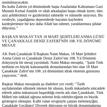
unutulmayacaktır.
Bu kutlu Zaferin yıl dönümünde başta Anafartalar Kahramanı Gazi
Mustafa Kemal Atatürk ve silah arkadaşları başta olmak üzere, tüm
aziz şehitlerimizi ve gazilerimizi rahmetle ve minnetle anıyoruz. Bu
vesileyle, yaşadığımız depremlerde hayatını kaybeden
kardeşlerimize bir kez daha Allah’tan rahmet, yaralılarımıza şifalar
diliyoruz.”
BAŞKAN MAKAS’TAN 18 MART ŞEHİTLERİ ANMA GÜNÜ
VE ÇANAKKALE DENİZ ZAFERİ’NİN 108. YIL DÖNÜMÜ
MESAJI
AK Parti Çanakkale İl Başkanı Naim Makas, 18 Mart Şehitleri
Anma Günü ve Çanakkale Deniz Zaferi’nin 108. Yıl Dönümü
dolayısıyla bir mesaj yayımladı. Naim Makas mesajda; ‘’Şanlı Türk
tarihinin en büyük kahramanlık destanlarından biri olan 18 Mart
Çanakkale Zaferi’nin 108. yıl dönümünü idrak etmenin gururunu
yaşıyoruz.’’ dedi.
Başkan Makas mesajında şu ifadelere yer verdi; ‘’Tarih
sayfalarından silinmek istenen bir ulusun, kısıtlı imkanlarla mücadele
ederek adeta imkansızın başarıldığı eserin adı olan Çanakkale, Türk
Milleti’nin istiklali uğruna nelerini feda edebileceğinin en büyük
göstergesi olmuştur. Kalbi vatan sevgisiyle çarpan mehmetçiğin;
Çanakkale Geçilmez! Diyerek dünyanın en büyük donanmalarına