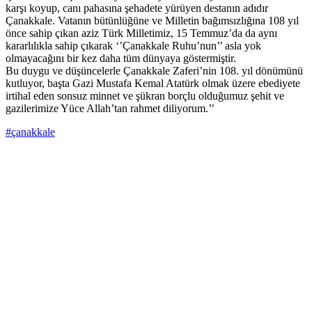
karşı koyup, canı pahasına şehadete yürüyen destanın adıdır
Çanakkale. Vatanın bütünlüğüne ve Milletin bağımsızlığına 108 yıl
önce sahip çıkan aziz Türk Milletimiz, 15 Temmuz’da da aynı
kararlılıkla sahip çıkarak ‘’Çanakkale Ruhu’nun’’ asla yok
olmayacağını bir kez daha tüm dünyaya göstermiştir.
Bu duygu ve düşüncelerle Çanakkale Zaferi’nin 108. yıl dönümünü
kutluyor, başta Gazi Mustafa Kemal Atatürk olmak üzere ebediyete
irtihal eden sonsuz minnet ve şükran borçlu olduğumuz şehit ve
gazilerimize Yüce Allah’tan rahmet diliyorum.’’
#çanakkale