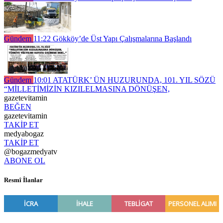
Gündem
11:22
Gökköy’de Üst Yapı Çalışmalarına Başlandı
Gündem
10:01
ATATÜRK’ ÜN HUZURUNDA, 101. YIL SÖZÜ
“MİLLETİMİZİN KIZILELMASINA DÖNÜŞEN,
gazetevitamin
BEĞEN
gazetevitamin
TAKİP ET
medyabogaz
TAKİP ET
@bogazmedyatv
ABONE OL
Resmî İlanlar