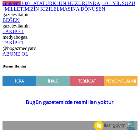
Gündem
10:01
ATATÜRK’ ÜN HUZURUNDA, 101. YIL SÖZÜ
“MİLLETİMİZİN KIZILELMASINA DÖNÜŞEN,
gazetevitamin
BEĞEN
gazetevitamin
TAKİP ET
medyabogaz
TAKİP ET
@bogazmedyatv
ABONE OL
Resmî İlanlar