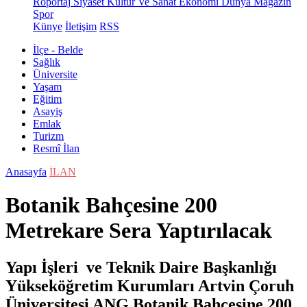
Röportaj
Siyaset
Kültür Ve Sanat
Ekonomi
Dünya
Magazin
Spor
Künye
İletişim
RSS
İlçe - Belde
Sağlık
Üniversite
Yaşam
Eğitim
Asayiş
Emlak
Turizm
Resmî İlan
Anasayfa
İLAN
Botanik Bahçesine 200
Metrekare Sera Yaptırılacak
Yapı İşleri ve Teknik Daire Başkanlığı
Yükseköğretim Kurumları Artvin Çoruh
Üniversitesi ANG Botanik Bahçesine 200