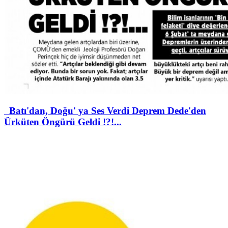
Batı'dan, Doğu' ya Ses Verdi Deprem Dede'den
Ürküten Öngürü Geldi !?!...