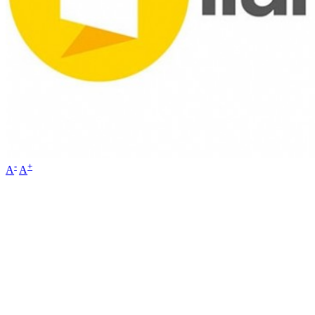
-
+
A
A