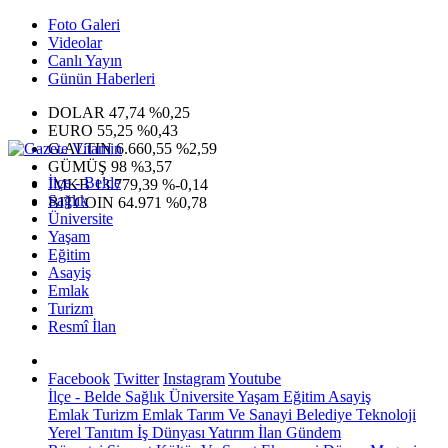
Foto Galeri
Videolar
Canlı Yayın
Günün Haberleri
DOLAR
47,74
%0,25
EURO
55,25
%0,43
G.ALTIN
6.660,55
%2,59
GÜMÜŞ
98
%3,57
İlçe - Belde
IMKB
13.779,39
%-0,14
Sağlık
BITCOIN
64.971
%0,78
Üniversite
Yaşam
Eğitim
Asayiş
Emlak
Turizm
Resmî İlan
Facebook
Twitter
Instagram
Youtube
İlçe - Belde
Sağlık
Üniversite
Yaşam
Eğitim
Asayiş
Emlak
Turizm
Emlak
Tarım Ve Sanayi
Belediye
Teknoloji
Yerel
Tanıtım
İş Dünyası
Yatırım
İlan
Gündem