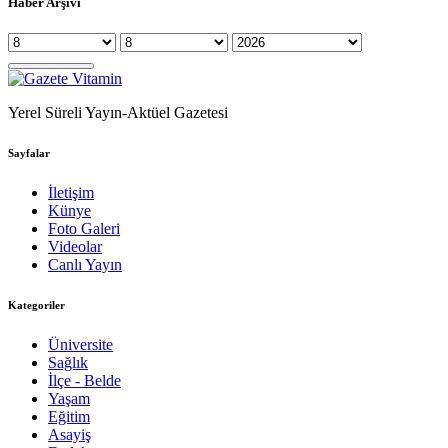
Haber Arşivi
Yerel Süreli Yayın-Aktüel Gazetesi
Sayfalar
İletişim
Künye
Foto Galeri
Videolar
Canlı Yayın
Kategoriler
Üniversite
Sağlık
İlçe - Belde
Yaşam
Eğitim
Asayiş