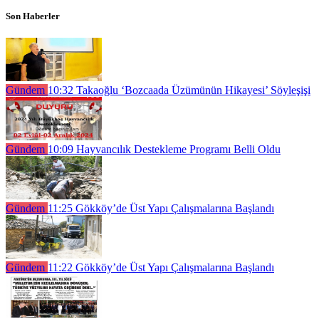
Son Haberler
Gündem
10:32
Takaoğlu ‘Bozcaada Üzümünün Hikayesi’ Söyleşişi
Gündem
10:09
Hayvancılık Destekleme Programı Belli Oldu
Gündem
11:25
Gökköy’de Üst Yapı Çalışmalarına Başlandı
Gündem
11:22
Gökköy’de Üst Yapı Çalışmalarına Başlandı