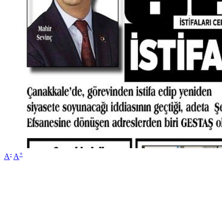
-
+
A
A