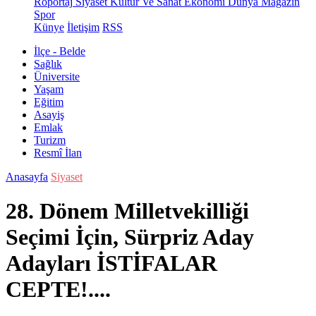
Röportaj
Siyaset
Kültür Ve Sanat
Ekonomi
Dünya
Magazin
Spor
Künye
İletişim
RSS
İlçe - Belde
Sağlık
Üniversite
Yaşam
Eğitim
Asayiş
Emlak
Turizm
Resmî İlan
Anasayfa
Siyaset
28. Dönem Milletvekilliği
Seçimi İçin, Sürpriz Aday
Adayları İSTİFALAR
CEPTE!....