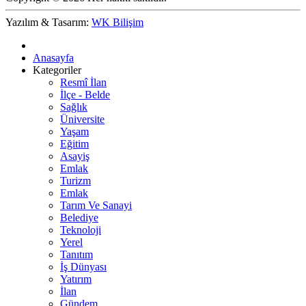
Yazılım & Tasarım:
WK Bilişim
Anasayfa
Kategoriler
Resmî İlan
İlçe - Belde
Sağlık
Üniversite
Yaşam
Eğitim
Asayiş
Emlak
Turizm
Emlak
Tarım Ve Sanayi
Belediye
Teknoloji
Yerel
Tanıtım
İş Dünyası
Yatırım
İlan
Gündem