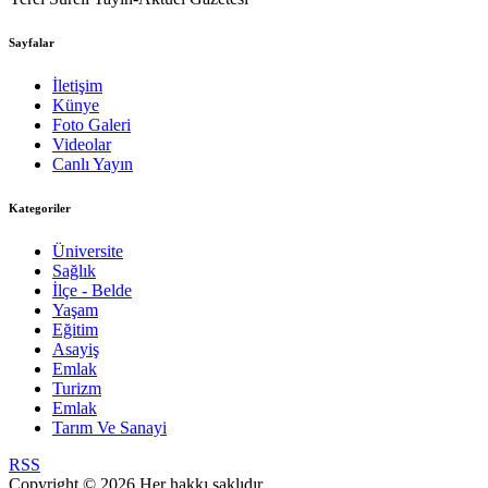
Sayfalar
İletişim
Künye
Foto Galeri
Videolar
Canlı Yayın
Kategoriler
Üniversite
Sağlık
İlçe - Belde
Yaşam
Eğitim
Asayiş
Emlak
Turizm
Emlak
Tarım Ve Sanayi
RSS
Copyright © 2026 Her hakkı saklıdır.