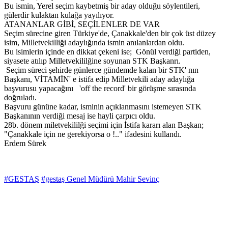
Bu ismin, Yerel seçim kaybetmiş bir aday olduğu söylentileri,
gülerdir kulaktan kulağa yayılıyor.
ATANANLAR GİBİ, SEÇİLENLER DE VAR
Seçim sürecine giren Türkiye'de, Çanakkale'den bir çok üst düzey
isim, Milletvekilliği adaylığında ismin anılanlardan oldu.
Bu isimlerin içinde en dikkat çekeni ise; Gönül verdiği partiden,
siyasete atılıp Milletvekililğine soyunan STK Başkanrı.
Seçim süreci şehirde günlerce gündemde kalan bir STK' nın
Başkanı, VİTAMİN' e istifa edip Milletvekili aday adaylığa
başvurusu yapacağını 'off the record' bir görüşme sırasında
doğruladı.
Başvuru gününe kadar, isminin açıklanmasını istemeyen STK
Başkanının verdiği mesaj ise hayli çarpıcı oldu.
28b. dönem miletvekililği seçimi için İstifa kararı alan Başkan;
"Çanakkale için ne gerekiyorsa o !.." ifadesini kullandı.
Erdem Sürek
#GESTAŞ
#gestaş Genel Müdürü Mahir Sevinç