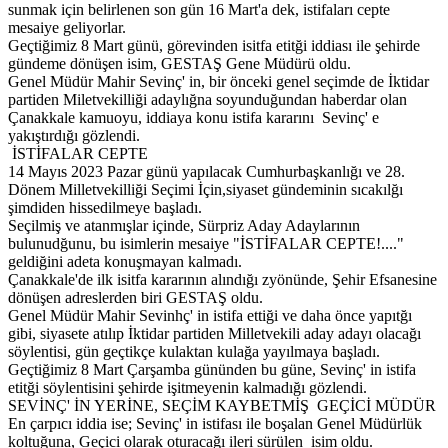
sunmak için belirlenen son gün 16 Mart'a dek, istifaları cepte
mesaiye geliyorlar.
Geçtiğimiz 8 Mart günü, görevinden isitfa etitği iddiası ile şehirde
gündeme dönüşen isim, GESTAŞ Gene Müdürü oldu.
Genel Müdür Mahir Sevinç' in, bir önceki genel seçimde de İktidar
partiden Miletvekilliği adaylığna soyunduğundan haberdar olan
Çanakkale kamuoyu, iddiaya konu istifa kararını Sevinç' e
yakıştırdığı gözlendi.
İSTİFALAR CEPTE
14 Mayıs 2023 Pazar günü yapılacak Cumhurbaşkanlığı ve 28.
Dönem Milletvekilliği Seçimi İçin,siyaset gündeminin sıcakılğı
şimdiden hissedilmeye başladı.
Seçilmiş ve atanmışlar içinde, Sürpriz Aday Adaylarının
bulunudğunu, bu isimlerin mesaiye "İSTİFALAR CEPTE!...."
geldiğini adeta konuşmayan kalmadı.
Çanakkale'de ilk isitfa kararının alındığı zyönünde, Şehir Efsanesine
dönüşen adreslerden biri GESTAŞ oldu.
Genel Müdür Mahir Sevinhç' in istifa ettiği ve daha önce yapıtğı
gibi, siyasete atılıp İktidar partiden Milletvekili aday adayı olacağı
söylentisi, gün geçtikçe kulaktan kulağa yayılmaya başladı.
Geçtiğimiz 8 Mart Çarşamba gününden bu güne, Sevinç' in istifa
etitği söylentisini şehirde işitmeyenin kalmadığı gözlendi.
SEVİNÇ' İN YERİNE, SEÇİM KAYBETMİŞ GEÇİCİ MÜDÜR
En çarpıcı iddia ise; Sevinç' in istifası ile boşalan Genel Müdürlük
koltuğuna, Geçici olarak oturacağı ileri sürülen isim oldu.