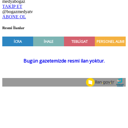
medyabogaz
TAKİP ET
@bogazmedyatv
ABONE OL
Resmî İlanlar