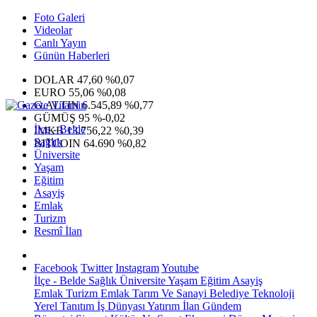
Foto Galeri
Videolar
Canlı Yayın
Günün Haberleri
DOLAR
47,60
%0,07
EURO
55,06
%0,08
G.ALTIN
6.545,89
%0,77
GÜMÜŞ
95
%-0,02
İlçe - Belde
IMKB
13.756,22
%0,39
Sağlık
BITCOIN
64.690
%0,82
Üniversite
Yaşam
Eğitim
Asayiş
Emlak
Turizm
Resmî İlan
Facebook
Twitter
Instagram
Youtube
İlçe - Belde
Sağlık
Üniversite
Yaşam
Eğitim
Asayiş
Emlak
Turizm
Emlak
Tarım Ve Sanayi
Belediye
Teknoloji
Yerel
Tanıtım
İş Dünyası
Yatırım
İlan
Gündem