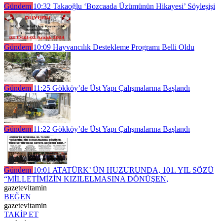
Gündem
10:32
Takaoğlu ‘Bozcaada Üzümünün Hikayesi’ Söyleşişi
Gündem
10:09
Hayvancılık Destekleme Programı Belli Oldu
Gündem
11:25
Gökköy’de Üst Yapı Çalışmalarına Başlandı
Gündem
11:22
Gökköy’de Üst Yapı Çalışmalarına Başlandı
Gündem
10:01
ATATÜRK’ ÜN HUZURUNDA, 101. YIL SÖZÜ
“MİLLETİMİZİN KIZILELMASINA DÖNÜŞEN,
gazetevitamin
BEĞEN
gazetevitamin
TAKİP ET