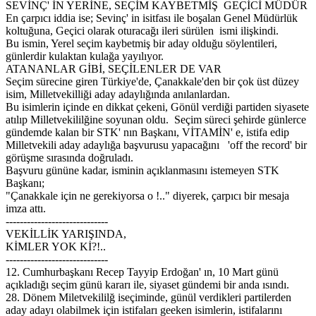
SEVİNÇ' İN YERİNE, SEÇİM KAYBETMİŞ GEÇİCİ MÜDÜR
En çarpıcı iddia ise; Sevinç' in isitfası ile boşalan Genel Müdürlük
koltuğuna, Geçici olarak oturacağı ileri sürülen ismi ilişkindi.
Bu ismin, Yerel seçim kaybetmiş bir aday olduğu söylentileri,
günlerdir kulaktan kulağa yayılıyor.
ATANANLAR GİBİ, SEÇİLENLER DE VAR
Seçim sürecine giren Türkiye'de, Çanakkale'den bir çok üst düzey
isim, Milletvekilliği aday adaylığında anılanlardan.
Bu isimlerin içinde en dikkat çekeni, Gönül verdiği partiden siyasete
atılıp Milletvekililğine soyunan oldu. Seçim süreci şehirde günlerce
gündemde kalan bir STK' nın Başkanı, VİTAMİN' e, istifa edip
Milletvekili aday adaylığa başvurusu yapacağını 'off the record' bir
görüşme sırasında doğruladı.
Başvuru gününe kadar, isminin açıklanmasını istemeyen STK
Başkanı;
"Çanakkale için ne gerekiyorsa o !.." diyerek, çarpıcı bir mesaja
imza attı.
-----------------------------
VEKİLLİK YARIŞINDA,
KİMLER YOK Kİ?!..
-----------------------------
12. Cumhurbaşkanı Recep Tayyip Erdoğan' ın, 10 Mart günü
açıkladığı seçim günü kararı ile, siyaset gündemi bir anda ısındı.
28. Dönem Miletvekililğ iseçiminde, günül verdikleri partilerden
aday adayı olabilmek için istifaları geeken isimlerin, istifalarını