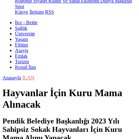
Röportaj
Siyaset
Kültür Ve Sanat
Ekonomi
Dünya
Magazin
Spor
Künye
İletişim
RSS
İlçe - Belde
Sağlık
Üniversite
Yaşam
Eğitim
Asayiş
Emlak
Turizm
Resmî İlan
Anasayfa
İLAN
Hayvanlar İçin Kuru Mama
Alınacak
Pendik Belediye Başkanlığı 2023 Yılı
Sahipsiz Sokak Hayvanları İçin Kuru
Mama Alımı Yapacak