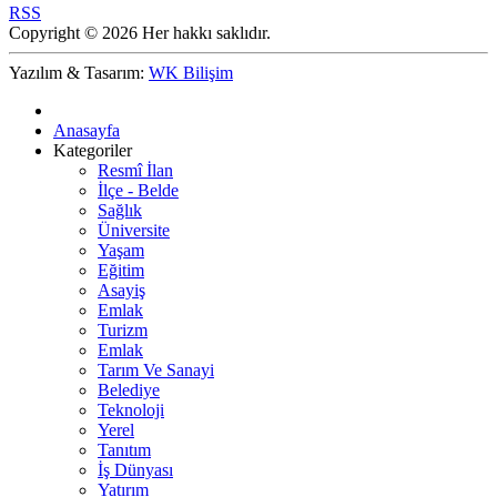
RSS
Copyright © 2026 Her hakkı saklıdır.
Yazılım & Tasarım:
WK Bilişim
Anasayfa
Kategoriler
Resmî İlan
İlçe - Belde
Sağlık
Üniversite
Yaşam
Eğitim
Asayiş
Emlak
Turizm
Emlak
Tarım Ve Sanayi
Belediye
Teknoloji
Yerel
Tanıtım
İş Dünyası
Yatırım