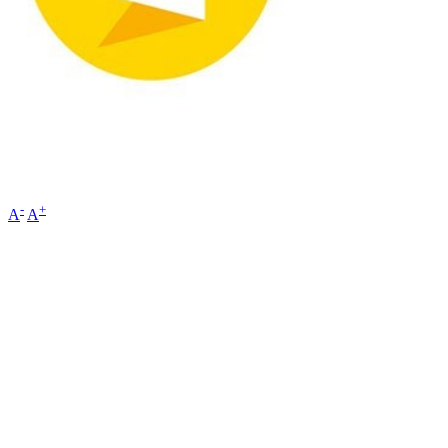
-
+
A
A