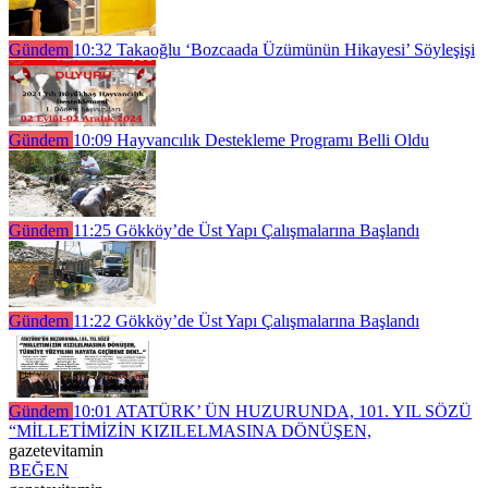
Gündem
10:32
Takaoğlu ‘Bozcaada Üzümünün Hikayesi’ Söyleşişi
Gündem
10:09
Hayvancılık Destekleme Programı Belli Oldu
Gündem
11:25
Gökköy’de Üst Yapı Çalışmalarına Başlandı
Gündem
11:22
Gökköy’de Üst Yapı Çalışmalarına Başlandı
Gündem
10:01
ATATÜRK’ ÜN HUZURUNDA, 101. YIL SÖZÜ
“MİLLETİMİZİN KIZILELMASINA DÖNÜŞEN,
gazetevitamin
BEĞEN