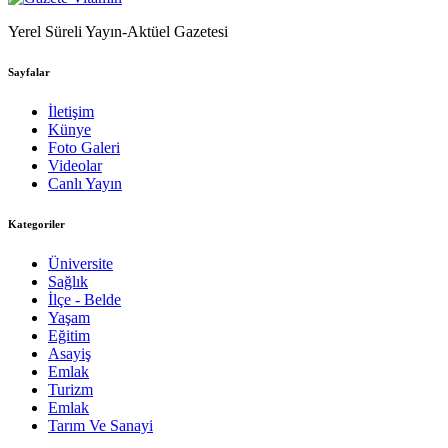
Yerel Süreli Yayın-Aktüel Gazetesi
Sayfalar
İletişim
Künye
Foto Galeri
Videolar
Canlı Yayın
Kategoriler
Üniversite
Sağlık
İlçe - Belde
Yaşam
Eğitim
Asayiş
Emlak
Turizm
Emlak
Tarım Ve Sanayi