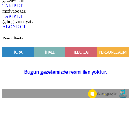
gazetevitamin
TAKİP ET
medyabogaz
TAKİP ET
@bogazmedyatv
ABONE OL
Resmî İlanlar