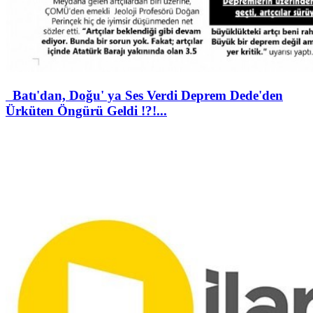
Batı'dan, Doğu' ya Ses Verdi Deprem Dede'den
Ürküten Öngürü Geldi !?!...