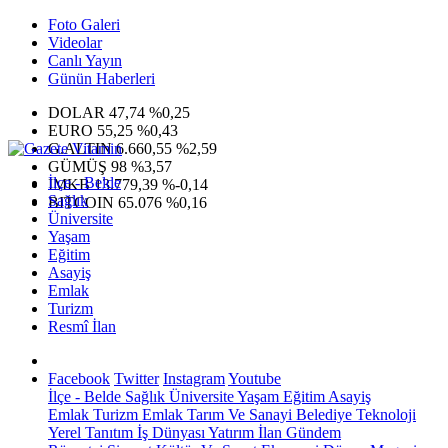
Foto Galeri
Videolar
Canlı Yayın
Günün Haberleri
DOLAR
47,74
%0,25
EURO
55,25
%0,43
G.ALTIN
6.660,55
%2,59
GÜMÜŞ
98
%3,57
İlçe - Belde
IMKB
13.779,39
%-0,14
Sağlık
BITCOIN
65.076
%0,16
Üniversite
Yaşam
Eğitim
Asayiş
Emlak
Turizm
Resmî İlan
Facebook
Twitter
Instagram
Youtube
İlçe - Belde
Sağlık
Üniversite
Yaşam
Eğitim
Asayiş
Emlak
Turizm
Emlak
Tarım Ve Sanayi
Belediye
Teknoloji
Yerel
Tanıtım
İş Dünyası
Yatırım
İlan
Gündem