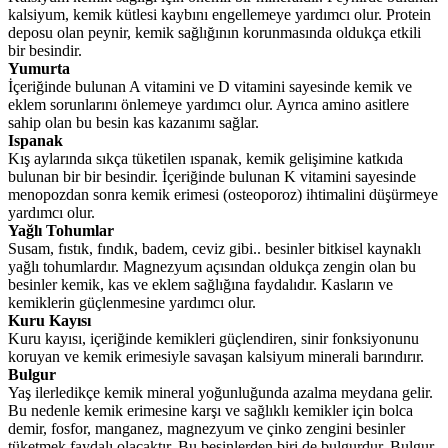
kalsiyum, kemik kütlesi kaybını engellemeye yardımcı olur. Protein
deposu olan peynir, kemik sağlığının korunmasında oldukça etkili
bir besindir.
Yumurta
İçeriğinde bulunan A vitamini ve D vitamini sayesinde kemik ve
eklem sorunlarını önlemeye yardımcı olur. Ayrıca amino asitlere
sahip olan bu besin kas kazanımı sağlar.
Ispanak
Kış aylarında sıkça tüketilen ıspanak, kemik gelişimine katkıda
bulunan bir bir besindir. İçeriğinde bulunan K vitamini sayesinde
menopozdan sonra kemik erimesi (osteoporoz) ihtimalini düşürmeye
yardımcı olur.
Yağlı Tohumlar
Susam, fıstık, fındık, badem, ceviz gibi.. besinler bitkisel kaynaklı
yağlı tohumlardır. Magnezyum açısından oldukça zengin olan bu
besinler kemik, kas ve eklem sağlığına faydalıdır. Kasların ve
kemiklerin güçlenmesine yardımcı olur.
Kuru Kayısı
Kuru kayısı, içeriğinde kemikleri güçlendiren, sinir fonksiyonunu
koruyan ve kemik erimesiyle savaşan kalsiyum minerali barındırır.
Bulgur
Yaş ilerledikçe kemik mineral yoğunluğunda azalma meydana gelir.
Bu nedenle kemik erimesine karşı ve sağlıklı kemikler için bolca
demir, fosfor, manganez, magnezyum ve çinko zengini besinler
tüketmek faydalı olacaktır. Bu besinlerden biri de bulgurdur. Bulgur