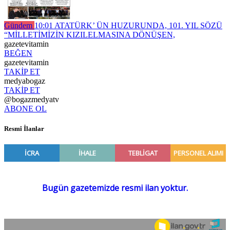
Gündem
10:01
ATATÜRK’ ÜN HUZURUNDA, 101. YIL SÖZÜ
“MİLLETİMİZİN KIZILELMASINA DÖNÜŞEN,
gazetevitamin
BEĞEN
gazetevitamin
TAKİP ET
medyabogaz
TAKİP ET
@bogazmedyatv
ABONE OL
Resmî İlanlar