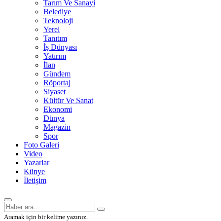
Tarım Ve Sanayi
Belediye
Teknoloji
Yerel
Tanıtım
İş Dünyası
Yatırım
İlan
Gündem
Röportaj
Siyaset
Kültür Ve Sanat
Ekonomi
Dünya
Magazin
Spor
Foto Galeri
Video
Yazarlar
Künye
İletişim
Aramak için bir kelime yazınız.