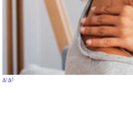
-
+
A
A