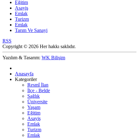
Eğitim
Asayiş
Emlak
Turizm
Emlak
Tarım Ve Sanayi
RSS
Copyright © 2026 Her hakkı saklıdır.
Yazılım & Tasarım:
WK Bilişim
Anasayfa
Kategoriler
Resmî İlan
İlçe - Belde
Sağlık
Üniversite
Yaşam
Eğitim
Asayiş
Emlak
Turizm
Emlak