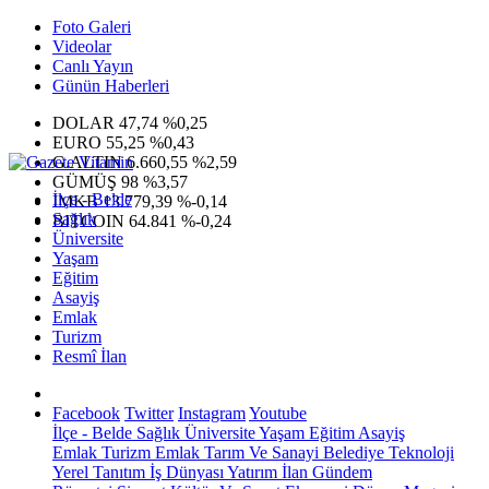
Foto Galeri
Videolar
Canlı Yayın
Günün Haberleri
DOLAR
47,74
%0,25
EURO
55,25
%0,43
G.ALTIN
6.660,55
%2,59
GÜMÜŞ
98
%3,57
İlçe - Belde
IMKB
13.779,39
%-0,14
Sağlık
BITCOIN
64.841
%-0,24
Üniversite
Yaşam
Eğitim
Asayiş
Emlak
Turizm
Resmî İlan
Facebook
Twitter
Instagram
Youtube
İlçe - Belde
Sağlık
Üniversite
Yaşam
Eğitim
Asayiş
Emlak
Turizm
Emlak
Tarım Ve Sanayi
Belediye
Teknoloji
Yerel
Tanıtım
İş Dünyası
Yatırım
İlan
Gündem