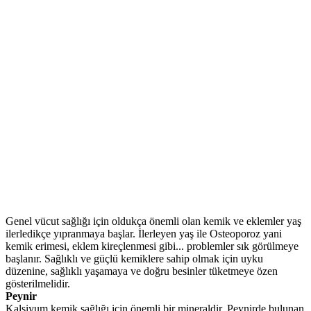
Genel vücut sağlığı için oldukça önemli olan kemik ve eklemler yaş
ilerledikçe yıpranmaya başlar. İlerleyen yaş ile Osteoporoz yani
kemik erimesi, eklem kireçlenmesi gibi... problemler sık görülmeye
başlanır. Sağlıklı ve güçlü kemiklere sahip olmak için uyku
düzenine, sağlıklı yaşamaya ve doğru besinler tüketmeye özen
gösterilmelidir.
Peynir
Kalsiyum kemik sağlığı için önemli bir mineraldir. Peynirde bulunan