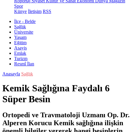
Röportaj
Siyaset
Kültür Ve Sanat
Ekonomi
Dünya
Magazin
Spor
Künye
İletişim
RSS
İlçe - Belde
Sağlık
Üniversite
Yaşam
Eğitim
Asayiş
Emlak
Turizm
Resmî İlan
Anasayfa
Sağlık
Kemik Sağlığına Faydalı 6
Süper Besin
Ortopedi ve Travmatoloji Uzmanı Op. Dr.
Alperen Korucu Kemik sağlığına ilişkin
önemli bilgiler vererek hangi besinlerin