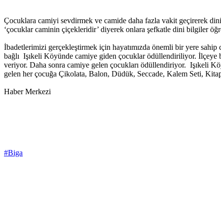
Çocuklara camiyi sevdirmek ve camide daha fazla vakit geçirerek dini
‘çocuklar caminin çiçekleridir’ diyerek onlara şefkatle dini bilgiler öğ
İbadetlerimizi gerçekleştirmek için hayatımızda önemli bir yere sahip
bağlı Işıkeli Köyünde camiye giden çocuklar ödüllendiriliyor. İlçeye
veriyor. Daha sonra camiye gelen çocukları ödüllendiriyor. Işıke
gelen her çocuğa Çikolata, Balon, Düdük, Seccade, Kalem Seti, Kitap 
Haber Merkezi
#Biga