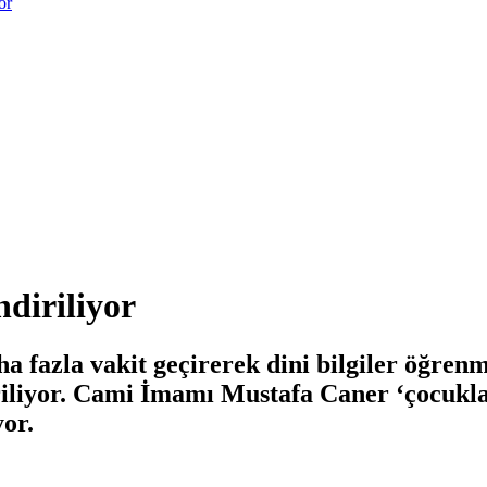
or
diriliyor
fazla vakit geçirerek dini bilgiler öğrenmes
iliyor. Cami İmamı Mustafa Caner ‘çocuklar
yor.