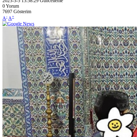
2023-3-5 13:58:29
Güncelleme
0
Yorum
7697
Gösterim
-
+
A
A