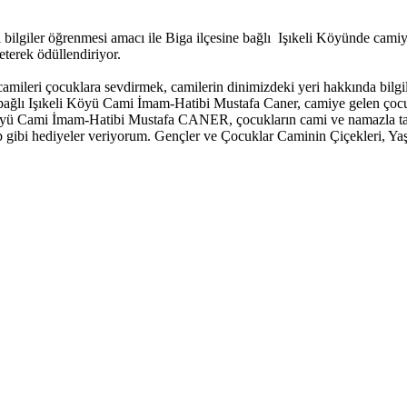
 bilgiler öğrenmesi amacı ile Biga ilçesine bağlı Işıkeli Köyünde cam
reterek ödüllendiriyor.
 camileri çocuklara sevdirmek, camilerin dinimizdeki yeri hakkında bilg
 bağlı Işıkeli Köyü Cami İmam-Hatibi Mustafa Caner, camiye gelen çocuk
li Köyü Cami İmam-Hatibi Mustafa CANER, çocukların cami ve namazla 
gibi hediyeler veriyorum. Gençler ve Çocuklar Caminin Çiçekleri, Yaşlı