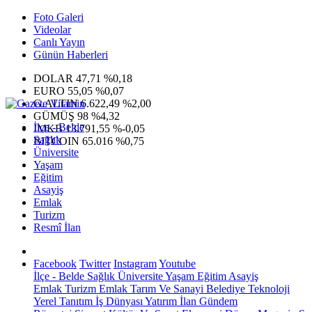
Foto Galeri
Videolar
Canlı Yayın
Günün Haberleri
DOLAR
47,71
%0,18
EURO
55,05
%0,07
G.ALTIN
6.622,49
%2,00
GÜMÜŞ
98
%4,32
İlçe - Belde
IMKB
13.791,55
%-0,05
Sağlık
BITCOIN
65.016
%0,75
Üniversite
Yaşam
Eğitim
Asayiş
Emlak
Turizm
Resmî İlan
Facebook
Twitter
Instagram
Youtube
İlçe - Belde
Sağlık
Üniversite
Yaşam
Eğitim
Asayiş
Emlak
Turizm
Emlak
Tarım Ve Sanayi
Belediye
Teknoloji
Yerel
Tanıtım
İş Dünyası
Yatırım
İlan
Gündem