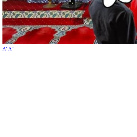
-
+
A
A