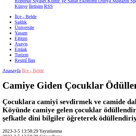
Röportaj
Siyaset
Kültür Ve Sanat
Ekonomi
Dünya
Magazin
Sp
Künye
İletişim
RSS
İlçe - Belde
Sağlık
Üniversite
Yaşam
Eğitim
Asayiş
Emlak
Turizm
Resmî İlan
Anasayfa
İlçe - Belde
Camiye Giden Çocuklar Ödüllen
Çocuklara camiyi sevdirmek ve camide daha 
Köyünde camiye gelen çocuklar ödüllendir
şefkatle dini bilgiler öğreterek ödüllendiri
2023-3-5 13:58:29
Yayınlanma