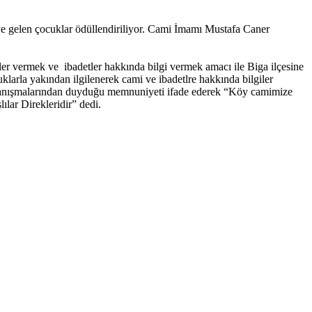
iye gelen çocuklar ödüllendiriliyor. Cami İmamı Mustafa Caner
iler vermek ve ibadetler hakkında bilgi vermek amacı ile Biga ilçesine
larla yakından ilgilenerek cami ve ibadetlre hakkında bilgiler
tanışmalarından duyduğu memnuniyeti ifade ederek “Köy camimize
lar Direkleridir” dedi.