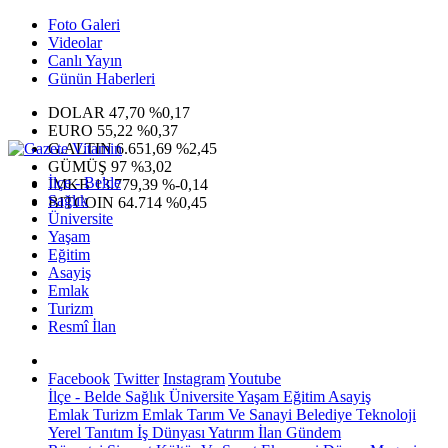
Foto Galeri
Videolar
Canlı Yayın
Günün Haberleri
DOLAR
47,70
%0,17
EURO
55,22
%0,37
G.ALTIN
6.651,69
%2,45
GÜMÜŞ
97
%3,02
İlçe - Belde
IMKB
13.779,39
%-0,14
Sağlık
BITCOIN
64.714
%0,45
Üniversite
Yaşam
Eğitim
Asayiş
Emlak
Turizm
Resmî İlan
Facebook
Twitter
Instagram
Youtube
İlçe - Belde
Sağlık
Üniversite
Yaşam
Eğitim
Asayiş
Emlak
Turizm
Emlak
Tarım Ve Sanayi
Belediye
Teknoloji
Yerel
Tanıtım
İş Dünyası
Yatırım
İlan
Gündem