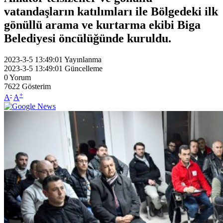
vatandaşların katılımları ile Bölgedeki ilk
gönüllü arama ve kurtarma ekibi Biga
Belediyesi öncülüğünde kuruldu.
2023-3-5 13:49:01
Yayınlanma
2023-3-5 13:49:01
Güncelleme
0
Yorum
7622
Gösterim
-
+
A
A