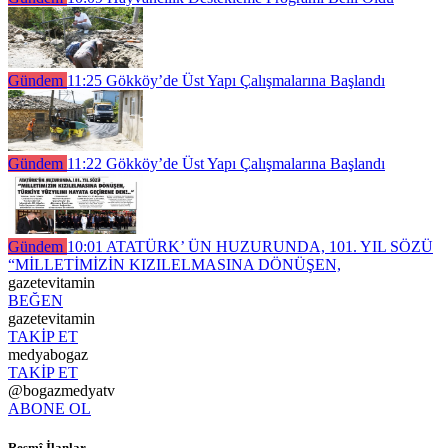
Gündem
11:25
Gökköy’de Üst Yapı Çalışmalarına Başlandı
Gündem
11:22
Gökköy’de Üst Yapı Çalışmalarına Başlandı
Gündem
10:01
ATATÜRK’ ÜN HUZURUNDA, 101. YIL SÖZÜ
“MİLLETİMİZİN KIZILELMASINA DÖNÜŞEN,
gazetevitamin
BEĞEN
gazetevitamin
TAKİP ET
medyabogaz
TAKİP ET
@bogazmedyatv
ABONE OL
Resmî İlanlar