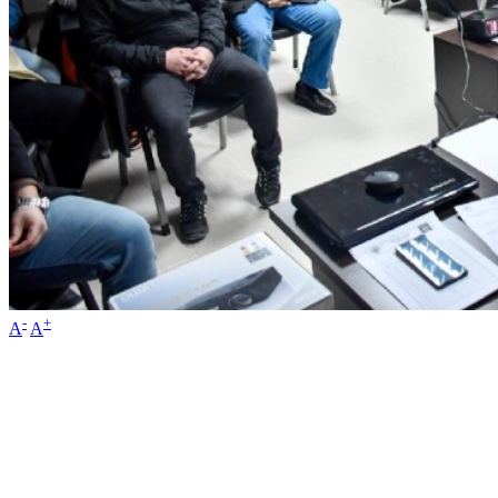
-
+
A
A