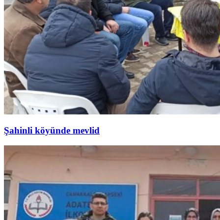
Şahinli köyünde mevlid