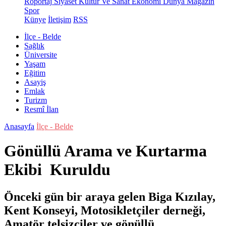
Röportaj
Siyaset
Kültür Ve Sanat
Ekonomi
Dünya
Magazin
Spor
Künye
İletişim
RSS
İlçe - Belde
Sağlık
Üniversite
Yaşam
Eğitim
Asayiş
Emlak
Turizm
Resmî İlan
Anasayfa
İlçe - Belde
Gönüllü Arama ve Kurtarma
Ekibi Kuruldu
Önceki gün bir araya gelen Biga Kızılay,
Kent Konseyi, Motosikletçiler derneği,
Amatör telsizciler ve gönüllü