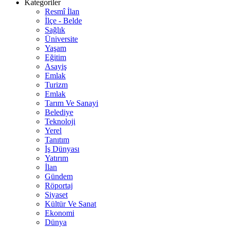
Kategoriler
Resmî İlan
İlçe - Belde
Sağlık
Üniversite
Yaşam
Eğitim
Asayiş
Emlak
Turizm
Emlak
Tarım Ve Sanayi
Belediye
Teknoloji
Yerel
Tanıtım
İş Dünyası
Yatırım
İlan
Gündem
Röportaj
Siyaset
Kültür Ve Sanat
Ekonomi
Dünya