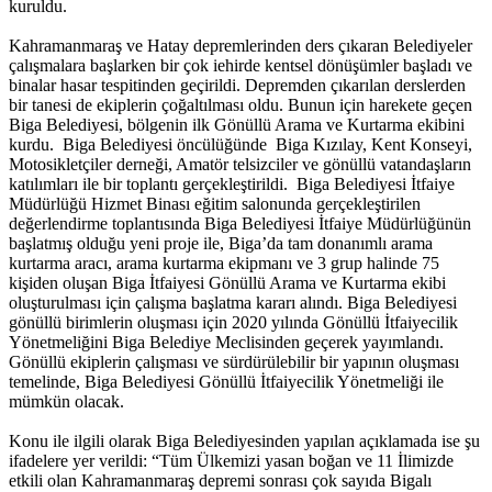
kuruldu.
Kahramanmaraş ve Hatay depremlerinden ders çıkaran Belediyeler
çalışmalara başlarken bir çok iehirde kentsel dönüşümler başladı ve
binalar hasar tespitinden geçirildi. Depremden çıkarılan derslerden
bir tanesi de ekiplerin çoğaltılması oldu. Bunun için harekete geçen
Biga Belediyesi, bölgenin ilk Gönüllü Arama ve Kurtarma ekibini
kurdu. Biga Belediyesi öncülüğünde Biga Kızılay, Kent Konseyi,
Motosikletçiler derneği, Amatör telsizciler ve gönüllü vatandaşların
katılımları ile bir toplantı gerçekleştirildi. Biga Belediyesi İtfaiye
Müdürlüğü Hizmet Binası eğitim salonunda gerçekleştirilen
değerlendirme toplantısında Biga Belediyesi İtfaiye Müdürlüğünün
başlatmış olduğu yeni proje ile, Biga’da tam donanımlı arama
kurtarma aracı, arama kurtarma ekipmanı ve 3 grup halinde 75
kişiden oluşan Biga İtfaiyesi Gönüllü Arama ve Kurtarma ekibi
oluşturulması için çalışma başlatma kararı alındı. Biga Belediyesi
gönüllü birimlerin oluşması için 2020 yılında Gönüllü İtfaiyecilik
Yönetmeliğini Biga Belediye Meclisinden geçerek yayımlandı.
Gönüllü ekiplerin çalışması ve sürdürülebilir bir yapının oluşması
temelinde, Biga Belediyesi Gönüllü İtfaiyecilik Yönetmeliği ile
mümkün olacak.
Konu ile ilgili olarak Biga Belediyesinden yapılan açıklamada ise şu
ifadelere yer verildi: “Tüm Ülkemizi yasan boğan ve 11 İlimizde
etkili olan Kahramanmaraş depremi sonrası çok sayıda Bigalı