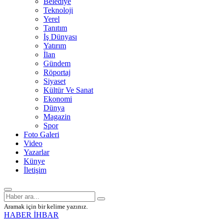
Belediye
Teknoloji
Yerel
Tanıtım
İş Dünyası
Yatırım
İlan
Gündem
Röportaj
Siyaset
Kültür Ve Sanat
Ekonomi
Dünya
Magazin
Spor
Foto Galeri
Video
Yazarlar
Künye
İletişim
Aramak için bir kelime yazınız.
HABER İHBAR