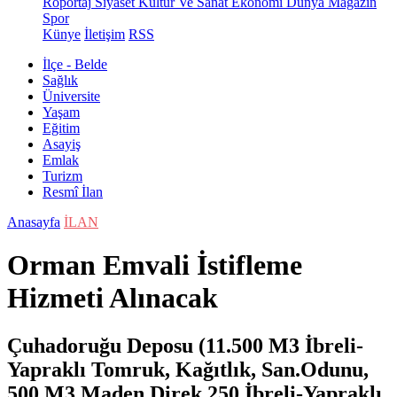
Röportaj
Siyaset
Kültür Ve Sanat
Ekonomi
Dünya
Magazin
Spor
Künye
İletişim
RSS
İlçe - Belde
Sağlık
Üniversite
Yaşam
Eğitim
Asayiş
Emlak
Turizm
Resmî İlan
Anasayfa
İLAN
Orman Emvali İstifleme
Hizmeti Alınacak
Çuhadoruğu Deposu (11.500 M3 İbreli-
Yapraklı Tomruk, Kağıtlık, San.Odunu,
500 M3 Maden Direk,250 İbreli-Yapraklı