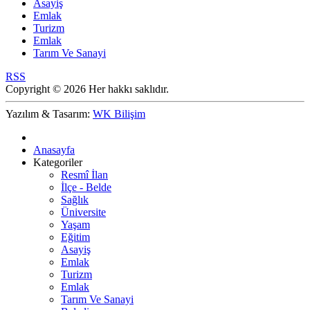
Asayiş
Emlak
Turizm
Emlak
Tarım Ve Sanayi
RSS
Copyright © 2026 Her hakkı saklıdır.
Yazılım & Tasarım:
WK Bilişim
Anasayfa
Kategoriler
Resmî İlan
İlçe - Belde
Sağlık
Üniversite
Yaşam
Eğitim
Asayiş
Emlak
Turizm
Emlak
Tarım Ve Sanayi