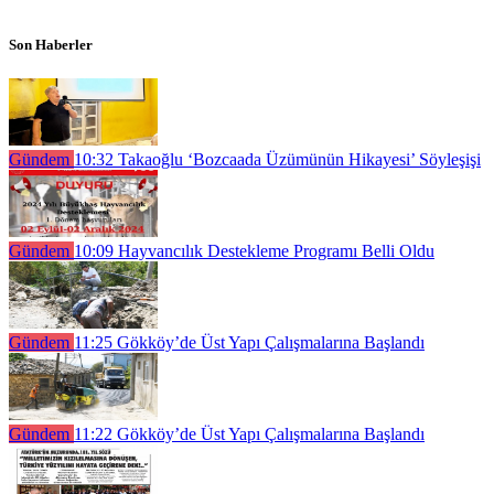
Son Haberler
Gündem
10:32
Takaoğlu ‘Bozcaada Üzümünün Hikayesi’ Söyleşişi
Gündem
10:09
Hayvancılık Destekleme Programı Belli Oldu
Gündem
11:25
Gökköy’de Üst Yapı Çalışmalarına Başlandı
Gündem
11:22
Gökköy’de Üst Yapı Çalışmalarına Başlandı