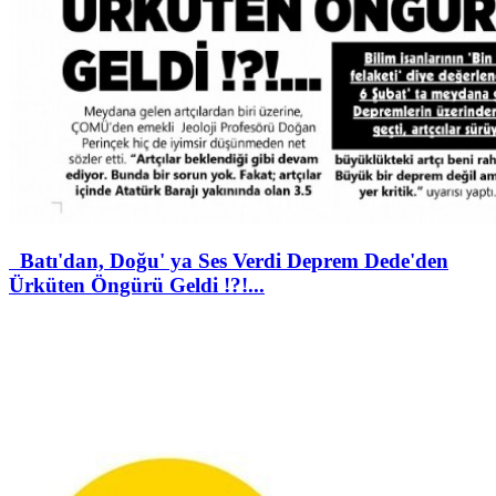
Batı'dan, Doğu' ya Ses Verdi Deprem Dede'den
Ürküten Öngürü Geldi !?!...