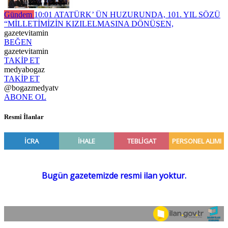
Gündem
10:01
ATATÜRK’ ÜN HUZURUNDA, 101. YIL SÖZÜ
“MİLLETİMİZİN KIZILELMASINA DÖNÜŞEN,
gazetevitamin
BEĞEN
gazetevitamin
TAKİP ET
medyabogaz
TAKİP ET
@bogazmedyatv
ABONE OL
Resmî İlanlar