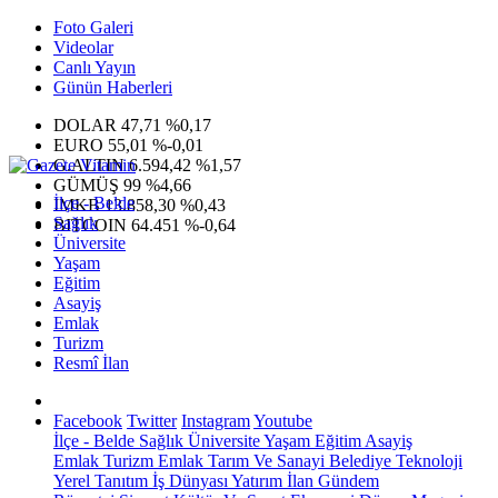
Foto Galeri
Videolar
Canlı Yayın
Günün Haberleri
DOLAR
47,71
%0,17
EURO
55,01
%-0,01
G.ALTIN
6.594,42
%1,57
GÜMÜŞ
99
%4,66
İlçe - Belde
IMKB
13.858,30
%0,43
Sağlık
BITCOIN
64.451
%-0,64
Üniversite
Yaşam
Eğitim
Asayiş
Emlak
Turizm
Resmî İlan
Facebook
Twitter
Instagram
Youtube
İlçe - Belde
Sağlık
Üniversite
Yaşam
Eğitim
Asayiş
Emlak
Turizm
Emlak
Tarım Ve Sanayi
Belediye
Teknoloji
Yerel
Tanıtım
İş Dünyası
Yatırım
İlan
Gündem