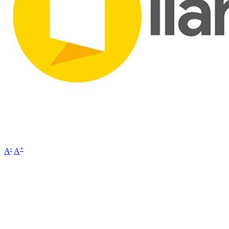
-
+
A
A