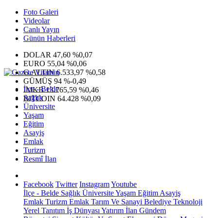
Foto Galeri
Videolar
Canlı Yayın
Günün Haberleri
DOLAR
47,60
%0,07
EURO
55,04
%0,06
G.ALTIN
6.533,97
%0,58
GÜMÜŞ
94
%-0,49
İlçe - Belde
IMKB
13.765,59
%0,46
Sağlık
BITCOIN
64.428
%0,09
Üniversite
Yaşam
Eğitim
Asayiş
Emlak
Turizm
Resmî İlan
Facebook
Twitter
Instagram
Youtube
İlçe - Belde
Sağlık
Üniversite
Yaşam
Eğitim
Asayiş
Emlak
Turizm
Emlak
Tarım Ve Sanayi
Belediye
Teknoloji
Yerel
Tanıtım
İş Dünyası
Yatırım
İlan
Gündem