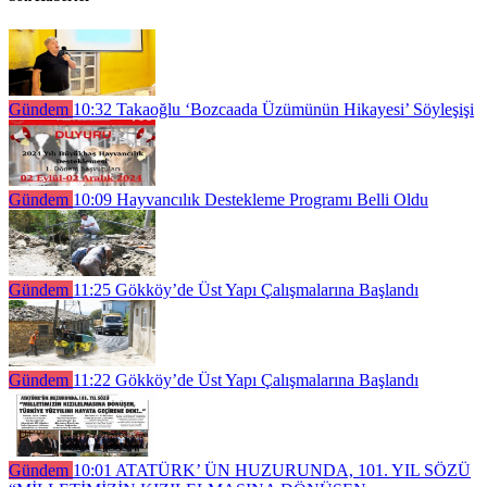
Gündem
10:32
Takaoğlu ‘Bozcaada Üzümünün Hikayesi’ Söyleşişi
Gündem
10:09
Hayvancılık Destekleme Programı Belli Oldu
Gündem
11:25
Gökköy’de Üst Yapı Çalışmalarına Başlandı
Gündem
11:22
Gökköy’de Üst Yapı Çalışmalarına Başlandı
Gündem
10:01
ATATÜRK’ ÜN HUZURUNDA, 101. YIL SÖZÜ