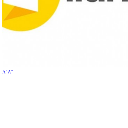
-
+
A
A