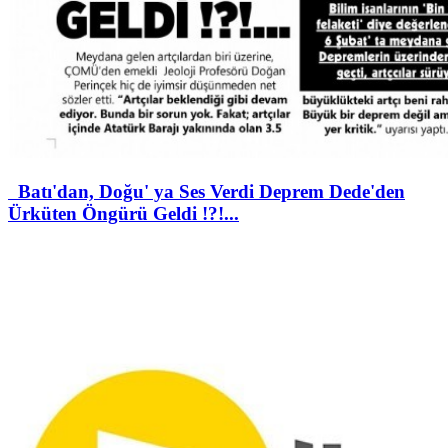
Batı'dan, Doğu' ya Ses Verdi Deprem Dede'den
Ürküten Öngürü Geldi !?!...