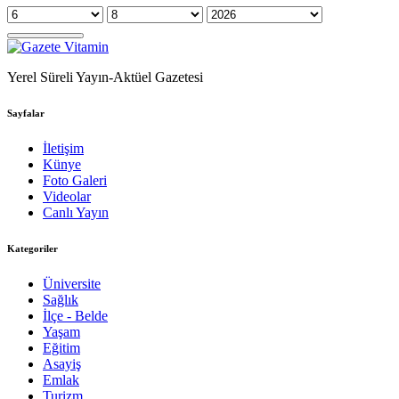
Yerel Süreli Yayın-Aktüel Gazetesi
Sayfalar
İletişim
Künye
Foto Galeri
Videolar
Canlı Yayın
Kategoriler
Üniversite
Sağlık
İlçe - Belde
Yaşam
Eğitim
Asayiş
Emlak
Turizm