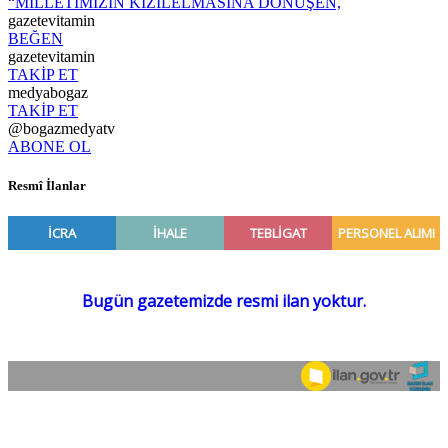
“MİLLETİMİZİN KIZILELMASINA DÖNÜŞEN,
gazetevitamin
BEĞEN
gazetevitamin
TAKİP ET
medyabogaz
TAKİP ET
@bogazmedyatv
ABONE OL
Resmî İlanlar