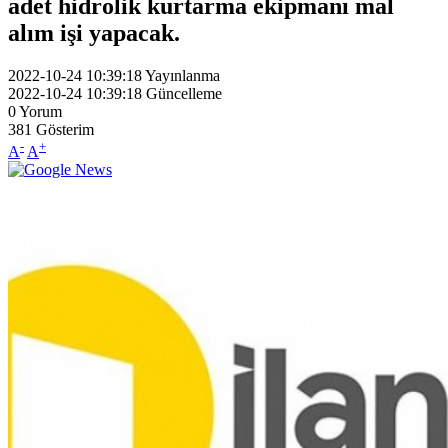
adet hidrolik kurtarma ekipmanı mal
alım işi yapacak.
2022-10-24 10:39:18
Yayınlanma
2022-10-24 10:39:18
Güncelleme
0
Yorum
381
Gösterim
-
+
A
A