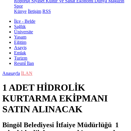
Röportaj
Siyaset
Kültür Ve Sanat
Ekonomi
Dünya
Magazin
Spor
Künye
İletişim
RSS
İlçe - Belde
Sağlık
Üniversite
Yaşam
Eğitim
Asayiş
Emlak
Turizm
Resmî İlan
Anasayfa
İLAN
1 ADET HİDROLİK
KURTARMA EKİPMANI
SATIN ALINACAK
Bingöl Belediyesi İtfaiye Müdürlüğü 1