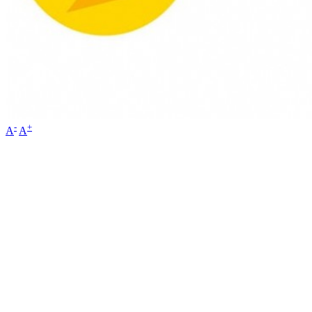
-
+
A
A