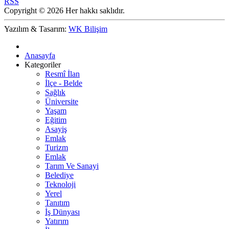
RSS
Copyright © 2026 Her hakkı saklıdır.
Yazılım & Tasarım:
WK Bilişim
Anasayfa
Kategoriler
Resmî İlan
İlçe - Belde
Sağlık
Üniversite
Yaşam
Eğitim
Asayiş
Emlak
Turizm
Emlak
Tarım Ve Sanayi
Belediye
Teknoloji
Yerel
Tanıtım
İş Dünyası
Yatırım