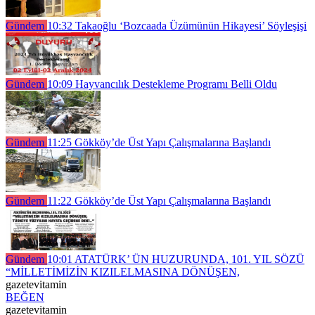
Gündem
10:32
Takaoğlu ‘Bozcaada Üzümünün Hikayesi’ Söyleşişi
Gündem
10:09
Hayvancılık Destekleme Programı Belli Oldu
Gündem
11:25
Gökköy’de Üst Yapı Çalışmalarına Başlandı
Gündem
11:22
Gökköy’de Üst Yapı Çalışmalarına Başlandı
Gündem
10:01
ATATÜRK’ ÜN HUZURUNDA, 101. YIL SÖZÜ
“MİLLETİMİZİN KIZILELMASINA DÖNÜŞEN,
gazetevitamin
BEĞEN
gazetevitamin