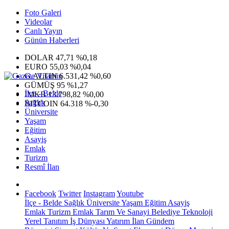
Foto Galeri
Videolar
Canlı Yayın
Günün Haberleri
DOLAR
47,71
%0,18
EURO
55,03
%0,04
G.ALTIN
6.531,42
%0,60
GÜMÜŞ
95
%1,27
İlçe - Belde
IMKB
13.798,82
%0,00
Sağlık
BITCOIN
64.318
%-0,30
Üniversite
Yaşam
Eğitim
Asayiş
Emlak
Turizm
Resmî İlan
Facebook
Twitter
Instagram
Youtube
İlçe - Belde
Sağlık
Üniversite
Yaşam
Eğitim
Asayiş
Emlak
Turizm
Emlak
Tarım Ve Sanayi
Belediye
Teknoloji
Yerel
Tanıtım
İş Dünyası
Yatırım
İlan
Gündem