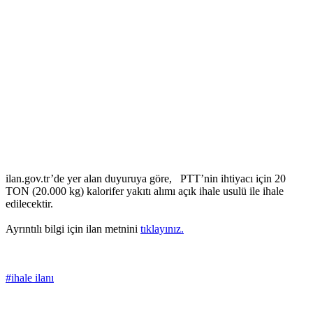
ilan.gov.tr’de yer alan duyuruya göre, PTT’nin ihtiyacı için 20
TON (20.000 kg) kalorifer yakıtı alımı açık ihale usulü ile ihale
edilecektir.
Ayrıntılı bilgi için ilan metnini
tıklayınız.
#ihale ilanı