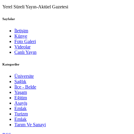
Yerel Süreli Yayın-Aktüel Gazetesi
Sayfalar
İletişim
Künye
Foto Galeri
Videolar
Canlı Yayın
Kategoriler
Üniversite
Sağlık
İlçe - Belde
Yaşam
Eğitim
Asayiş
Emlak
Turizm
Emlak
Tarım Ve Sanayi