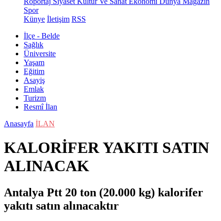
Röportaj
Siyaset
Kültür Ve Sanat
Ekonomi
Dünya
Magazin
Spor
Künye
İletişim
RSS
İlçe - Belde
Sağlık
Üniversite
Yaşam
Eğitim
Asayiş
Emlak
Turizm
Resmî İlan
Anasayfa
İLAN
KALORİFER YAKITI SATIN
ALINACAK
Antalya Ptt 20 ton (20.000 kg) kalorifer
yakıtı satın alınacaktır