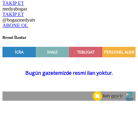
TAKİP ET
medyabogaz
TAKİP ET
@bogazmedyatv
ABONE OL
Resmî İlanlar