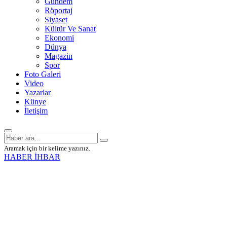
Gündem
Röportaj
Siyaset
Kültür Ve Sanat
Ekonomi
Dünya
Magazin
Spor
Foto Galeri
Video
Yazarlar
Künye
İletişim
Aramak için bir kelime yazınız.
HABER İHBAR