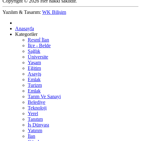
Copyright © 2026 Her hakkı saklıdır.
Yazılım & Tasarım:
WK Bilişim
Anasayfa
Kategoriler
Resmî İlan
İlçe - Belde
Sağlık
Üniversite
Yaşam
Eğitim
Asayiş
Emlak
Turizm
Emlak
Tarım Ve Sanayi
Belediye
Teknoloji
Yerel
Tanıtım
İş Dünyası
Yatırım
İlan