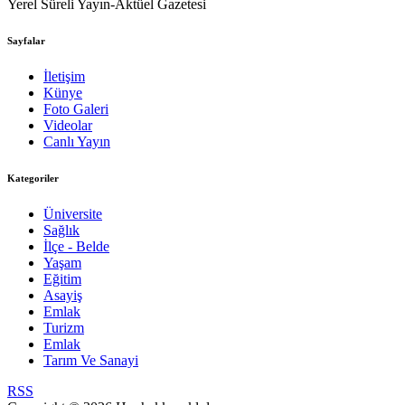
Yerel Süreli Yayın-Aktüel Gazetesi
Sayfalar
İletişim
Künye
Foto Galeri
Videolar
Canlı Yayın
Kategoriler
Üniversite
Sağlık
İlçe - Belde
Yaşam
Eğitim
Asayiş
Emlak
Turizm
Emlak
Tarım Ve Sanayi
RSS