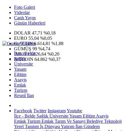
Foto Galeri
Videolar
Canlı Yayın
Günün Haberleri
DOLAR
47,71
%0,18
EURO
55,04
%0,05
G.ALTIN
6.614,81
%1,88
GÜMÜŞ
99
%4,74
İlçe - Belde
IMKB
13.826,64
%0,20
Sağlık
BITCOIN
64.862
%0,37
Üniversite
Yaşam
Eğitim
Asayiş
Emlak
Turizm
Resmî İlan
Facebook
Twitter
Instagram
Youtube
İlçe - Belde
Sağlık
Üniversite
Yaşam
Eğitim
Asayiş
Emlak
Turizm
Emlak
Tarım Ve Sanayi
Belediye
Teknoloji
Yerel
Tanıtım
İş Dünyası
Yatırım
İlan
Gündem