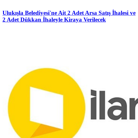
Ulukışla Belediyesi'ne Ait 2 Adet Arsa Satış İhalesi ve
2 Adet Dükkan İhaleyle Kiraya Verilecek