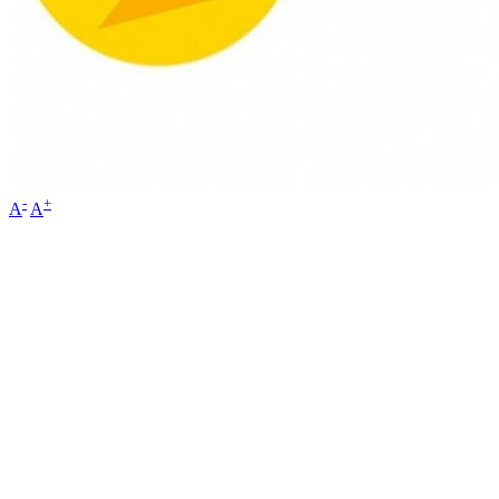
-
+
A
A