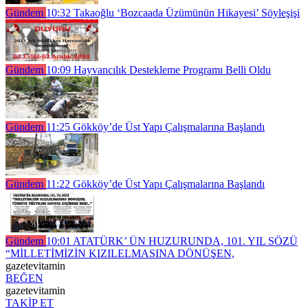
Gündem
10:32
Takaoğlu ‘Bozcaada Üzümünün Hikayesi’ Söyleşişi
Gündem
10:09
Hayvancılık Destekleme Programı Belli Oldu
Gündem
11:25
Gökköy’de Üst Yapı Çalışmalarına Başlandı
Gündem
11:22
Gökköy’de Üst Yapı Çalışmalarına Başlandı
Gündem
10:01
ATATÜRK’ ÜN HUZURUNDA, 101. YIL SÖZÜ
“MİLLETİMİZİN KIZILELMASINA DÖNÜŞEN,
gazetevitamin
BEĞEN
gazetevitamin
TAKİP ET