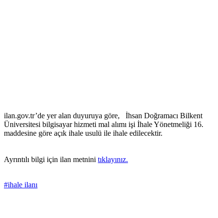
ilan.gov.tr’de yer alan duyuruya göre, İhsan Doğramacı Bilkent
Üniversitesi bilgisayar hizmeti mal alımı işi İhale Yönetmeliği 16.
maddesine göre açık ihale usulü ile ihale edilecektir.
Ayrıntılı bilgi için ilan metnini
tıklayınız.
#ihale ilanı