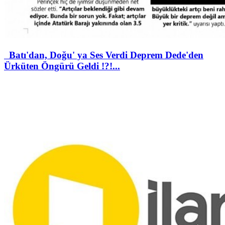
Batı'dan, Doğu' ya Ses Verdi Deprem Dede'den
Ürküten Öngürü Geldi !?!...