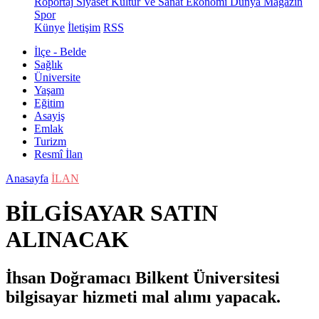
Röportaj
Siyaset
Kültür Ve Sanat
Ekonomi
Dünya
Magazin
Spor
Künye
İletişim
RSS
İlçe - Belde
Sağlık
Üniversite
Yaşam
Eğitim
Asayiş
Emlak
Turizm
Resmî İlan
Anasayfa
İLAN
BİLGİSAYAR SATIN
ALINACAK
İhsan Doğramacı Bilkent Üniversitesi
bilgisayar hizmeti mal alımı yapacak.