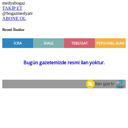
medyabogaz
TAKİP ET
@bogazmedyatv
ABONE OL
Resmî İlanlar