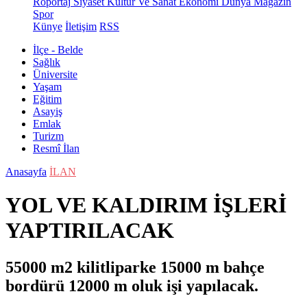
Röportaj
Siyaset
Kültür Ve Sanat
Ekonomi
Dünya
Magazin
Spor
Künye
İletişim
RSS
İlçe - Belde
Sağlık
Üniversite
Yaşam
Eğitim
Asayiş
Emlak
Turizm
Resmî İlan
Anasayfa
İLAN
YOL VE KALDIRIM İŞLERİ
YAPTIRILACAK
55000 m2 kilitliparke 15000 m bahçe
bordürü 12000 m oluk işi yapılacak.