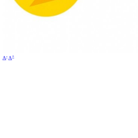
-
+
A
A