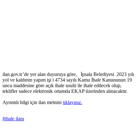
ilan.gov.tr’de yer alan duyuruya göre, İpsala Belediyesi 2023 yılı
yol ve kaldırım yapım işi i 4734 sayılı Kamu İhale Kanununun 19
uncu maddesine göre açık ihale usulü ile ihale edilecek olup,
teklifler sadece elektronik ortamda EKAP üzerinden alınacaktır.
Ayrıntılı bilgi için ilan metnini
tıklayınız.
#ihale ilanı