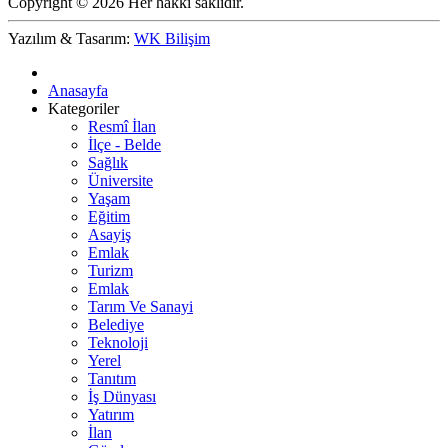
Copyright © 2026 Her hakkı saklıdır.
Yazılım & Tasarım:
WK Bilişim
Anasayfa
Kategoriler
Resmî İlan
İlçe - Belde
Sağlık
Üniversite
Yaşam
Eğitim
Asayiş
Emlak
Turizm
Emlak
Tarım Ve Sanayi
Belediye
Teknoloji
Yerel
Tanıtım
İş Dünyası
Yatırım
İlan