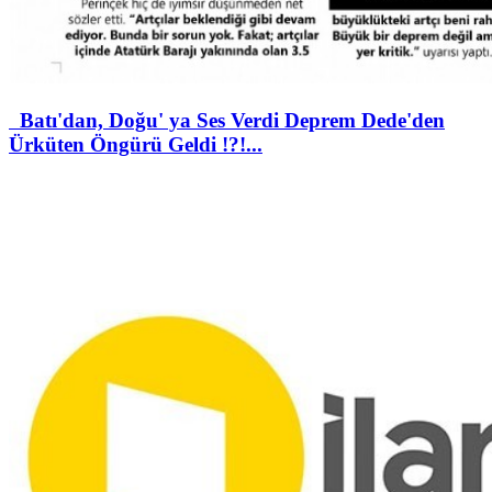
Batı'dan, Doğu' ya Ses Verdi Deprem Dede'den
Ürküten Öngürü Geldi !?!...