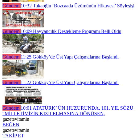
Gündem
10:32
Takaoğlu ‘Bozcaada Üzümünün Hikayesi’ Söyleşişi
Gündem
10:09
Hayvancılık Destekleme Programı Belli Oldu
Gündem
11:25
Gökköy’de Üst Yapı Çalışmalarına Başlandı
Gündem
11:22
Gökköy’de Üst Yapı Çalışmalarına Başlandı
Gündem
10:01
ATATÜRK’ ÜN HUZURUNDA, 101. YIL SÖZÜ
“MİLLETİMİZİN KIZILELMASINA DÖNÜŞEN,
gazetevitamin
BEĞEN
gazetevitamin
TAKİP ET