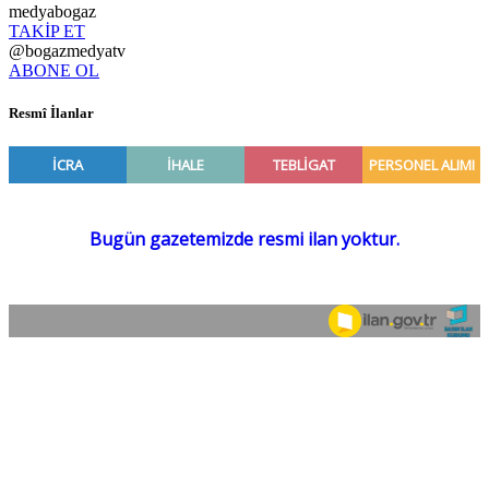
medyabogaz
TAKİP ET
@bogazmedyatv
ABONE OL
Resmî İlanlar