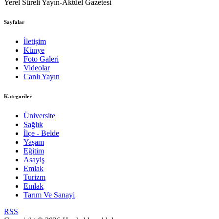
Yerel Süreli Yayın-Aktüel Gazetesi
Sayfalar
İletişim
Künye
Foto Galeri
Videolar
Canlı Yayın
Kategoriler
Üniversite
Sağlık
İlçe - Belde
Yaşam
Eğitim
Asayiş
Emlak
Turizm
Emlak
Tarım Ve Sanayi
RSS