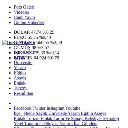
Foto Galeri
Videolar
Canlı Yayın
Günün Haberleri
DOLAR
47,74
%0,25
EURO
55,25
%0,43
G.ALTIN
6.660,55
%2,59
GÜMÜŞ
98
%3,57
İlçe - Belde
IMKB
13.779,39
%-0,14
Sağlık
BITCOIN
64.924
%0,76
Üniversite
Yaşam
Eğitim
Asayiş
Emlak
Turizm
Resmî İlan
Facebook
Twitter
Instagram
Youtube
İlçe - Belde
Sağlık
Üniversite
Yaşam
Eğitim
Asayiş
Emlak
Turizm
Emlak
Tarım Ve Sanayi
Belediye
Teknoloji
Yerel
Tanıtım
İş Dünyası
Yatırım
İlan
Gündem