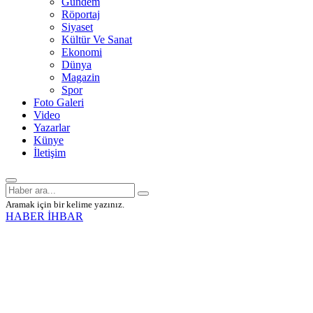
Gündem
Röportaj
Siyaset
Kültür Ve Sanat
Ekonomi
Dünya
Magazin
Spor
Foto Galeri
Video
Yazarlar
Künye
İletişim
Aramak için bir kelime yazınız.
HABER İHBAR