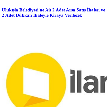
Ulukışla Belediyesi'ne Ait 2 Adet Arsa Satış İhalesi ve
2 Adet Dükkan İhaleyle Kiraya Verilecek