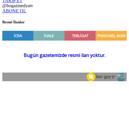
TAKİP ET
@bogazmedyatv
ABONE OL
Resmî İlanlar