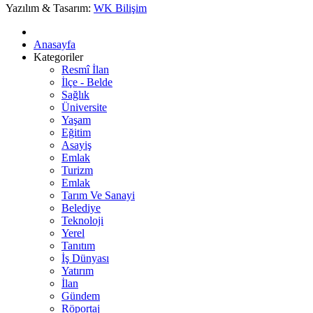
Yazılım & Tasarım:
WK Bilişim
Anasayfa
Kategoriler
Resmî İlan
İlçe - Belde
Sağlık
Üniversite
Yaşam
Eğitim
Asayiş
Emlak
Turizm
Emlak
Tarım Ve Sanayi
Belediye
Teknoloji
Yerel
Tanıtım
İş Dünyası
Yatırım
İlan
Gündem
Röportaj