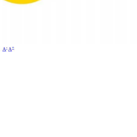
-
+
A
A