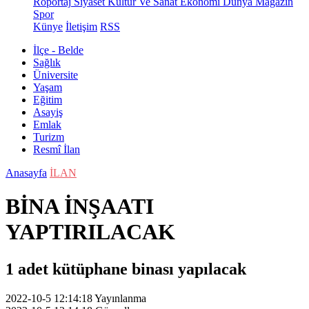
Röportaj
Siyaset
Kültür Ve Sanat
Ekonomi
Dünya
Magazin
Spor
Künye
İletişim
RSS
İlçe - Belde
Sağlık
Üniversite
Yaşam
Eğitim
Asayiş
Emlak
Turizm
Resmî İlan
Anasayfa
İLAN
BİNA İNŞAATI
YAPTIRILACAK
1 adet kütüphane binası yapılacak
2022-10-5 12:14:18
Yayınlanma