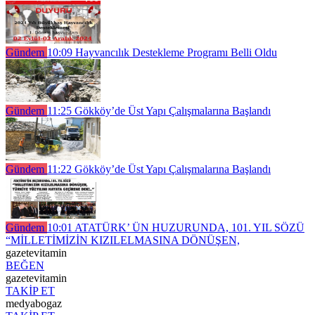
Gündem
10:09
Hayvancılık Destekleme Programı Belli Oldu
Gündem
11:25
Gökköy’de Üst Yapı Çalışmalarına Başlandı
Gündem
11:22
Gökköy’de Üst Yapı Çalışmalarına Başlandı
Gündem
10:01
ATATÜRK’ ÜN HUZURUNDA, 101. YIL SÖZÜ
“MİLLETİMİZİN KIZILELMASINA DÖNÜŞEN,
gazetevitamin
BEĞEN
gazetevitamin
TAKİP ET
medyabogaz