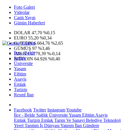
Foto Galeri
Videolar
Canlı Yayın
Günün Haberleri
DOLAR
47,70
%0,15
EURO
55,20
%0,34
G.ALTIN
6.664,76
%2,65
GÜMÜŞ
97
%3,46
İlçe - Belde
IMKB
13.779,39
%-0,14
Sağlık
BITCOIN
64.926
%0,40
Üniversite
Yaşam
Eğitim
Asayiş
Emlak
Turizm
Resmî İlan
Facebook
Twitter
Instagram
Youtube
İlçe - Belde
Sağlık
Üniversite
Yaşam
Eğitim
Asayiş
Emlak
Turizm
Emlak
Tarım Ve Sanayi
Belediye
Teknoloji
Yerel
Tanıtım
İş Dünyası
Yatırım
İlan
Gündem