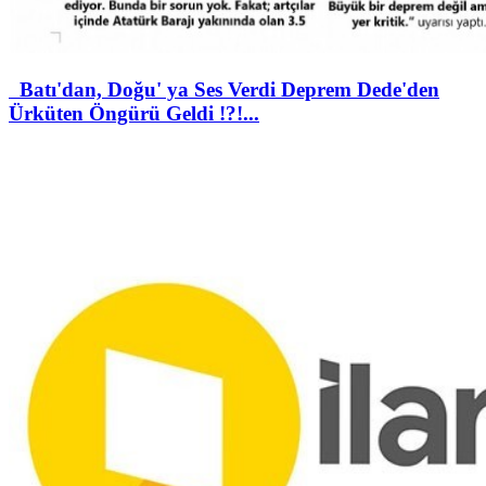
Batı'dan, Doğu' ya Ses Verdi Deprem Dede'den
Ürküten Öngürü Geldi !?!...