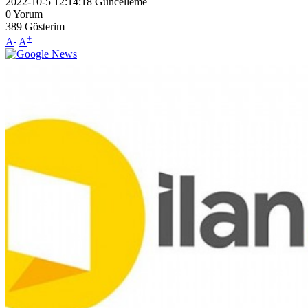
2022-10-5 12:14:18
Güncelleme
0
Yorum
389
Gösterim
-
+
A
A