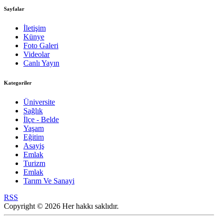
Sayfalar
İletişim
Künye
Foto Galeri
Videolar
Canlı Yayın
Kategoriler
Üniversite
Sağlık
İlçe - Belde
Yaşam
Eğitim
Asayiş
Emlak
Turizm
Emlak
Tarım Ve Sanayi
RSS
Copyright © 2026 Her hakkı saklıdır.