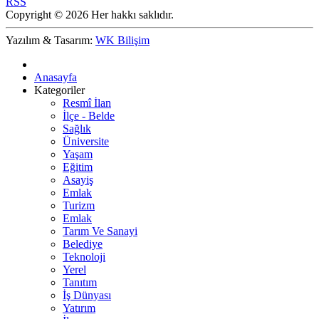
RSS
Copyright © 2026 Her hakkı saklıdır.
Yazılım & Tasarım:
WK Bilişim
Anasayfa
Kategoriler
Resmî İlan
İlçe - Belde
Sağlık
Üniversite
Yaşam
Eğitim
Asayiş
Emlak
Turizm
Emlak
Tarım Ve Sanayi
Belediye
Teknoloji
Yerel
Tanıtım
İş Dünyası
Yatırım