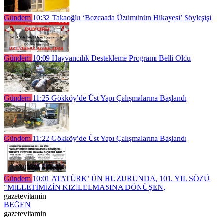
Gündem
10:32
Takaoğlu ‘Bozcaada Üzümünün Hikayesi’ Söyleşişi
Gündem
10:09
Hayvancılık Destekleme Programı Belli Oldu
Gündem
11:25
Gökköy’de Üst Yapı Çalışmalarına Başlandı
Gündem
11:22
Gökköy’de Üst Yapı Çalışmalarına Başlandı
Gündem
10:01
ATATÜRK’ ÜN HUZURUNDA, 101. YIL SÖZÜ
“MİLLETİMİZİN KIZILELMASINA DÖNÜŞEN,
gazetevitamin
BEĞEN
gazetevitamin