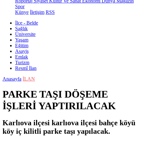
Röportaj
Siyaset
Kültür Ve Sanat
Ekonomi
Dünya
Magazin
Spor
Künye
İletişim
RSS
İlçe - Belde
Sağlık
Üniversite
Yaşam
Eğitim
Asayiş
Emlak
Turizm
Resmî İlan
Anasayfa
İLAN
PARKE TAŞI DÖŞEME
İŞLERİ YAPTIRILACAK
Karlıova ilçesi karlıova ilçesi bahçe köyü
köy iç kilitli parke taşı yapılacak.