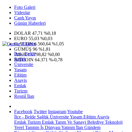
Foto Galeri
Videolar
Canlı Yayın
Günün Haberleri
DOLAR
47,71
%0,18
EURO
55,03
%0,03
G.ALTIN
6.560,64
%1,05
GÜMÜŞ
96
%1,81
İlçe - Belde
IMKB
13.798,82
%0,00
Sağlık
BITCOIN
64.371
%-0,78
Üniversite
Yaşam
Eğitim
Asayiş
Emlak
Turizm
Resmî İlan
Facebook
Twitter
Instagram
Youtube
İlçe - Belde
Sağlık
Üniversite
Yaşam
Eğitim
Asayiş
Emlak
Turizm
Emlak
Tarım Ve Sanayi
Belediye
Teknoloji
Yerel
Tanıtım
İş Dünyası
Yatırım
İlan
Gündem