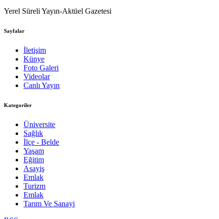
Yerel Süreli Yayın-Aktüel Gazetesi
Sayfalar
İletişim
Künye
Foto Galeri
Videolar
Canlı Yayın
Kategoriler
Üniversite
Sağlık
İlçe - Belde
Yaşam
Eğitim
Asayiş
Emlak
Turizm
Emlak
Tarım Ve Sanayi