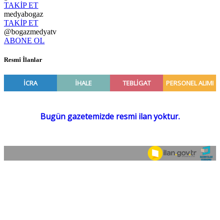
TAKİP ET
medyabogaz
TAKİP ET
@bogazmedyatv
ABONE OL
Resmî İlanlar