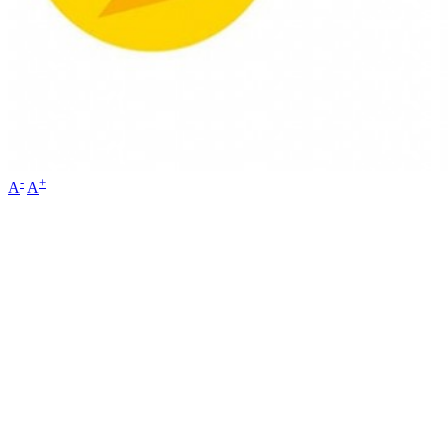
-
+
A
A