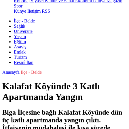
Röportaj
Siyaset
Kültür Ve Sanat
Ekonomi
Dünya
Magazin
Spor
Künye
İletişim
RSS
İlçe - Belde
Sağlık
Üniversite
Yaşam
Eğitim
Asayiş
Emlak
Turizm
Resmî İlan
Anasayfa
İlçe - Belde
Kalafat Köyünde 3 Katlı
Apartmanda Yangın
Biga İlçesine bağlı Kalafat Köyünde dün
üç katlı apartmanda yangın çıktı.
İtfaiyenin müdahalesi ile kısa sürede