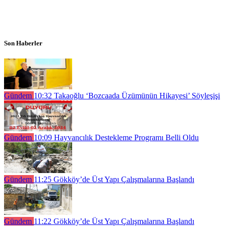
Son Haberler
Gündem
10:32
Takaoğlu ‘Bozcaada Üzümünün Hikayesi’ Söyleşişi
Gündem
10:09
Hayvancılık Destekleme Programı Belli Oldu
Gündem
11:25
Gökköy’de Üst Yapı Çalışmalarına Başlandı
Gündem
11:22
Gökköy’de Üst Yapı Çalışmalarına Başlandı