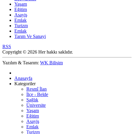
Yaşam
Eğitim
Asayiş
Emlak
Turizm
Emlak
Tarım Ve Sanayi
RSS
Copyright © 2026 Her hakkı saklıdır.
Yazılım & Tasarım:
WK Bilişim
Anasayfa
Kategoriler
Resmî İlan
İlçe - Belde
Sağlık
Üniversite
Yaşam
Eğitim
Asayiş
Emlak
Turizm