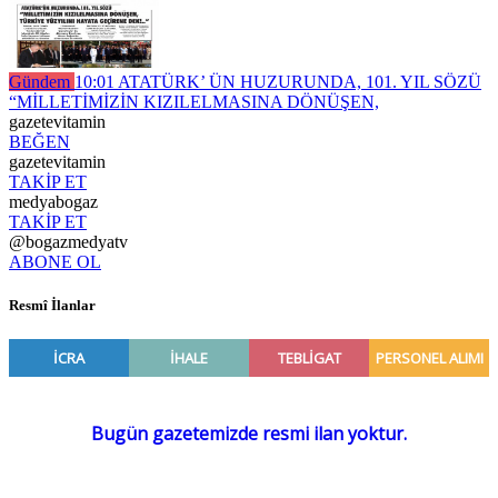
Gündem
10:01
ATATÜRK’ ÜN HUZURUNDA, 101. YIL SÖZÜ
“MİLLETİMİZİN KIZILELMASINA DÖNÜŞEN,
gazetevitamin
BEĞEN
gazetevitamin
TAKİP ET
medyabogaz
TAKİP ET
@bogazmedyatv
ABONE OL
Resmî İlanlar