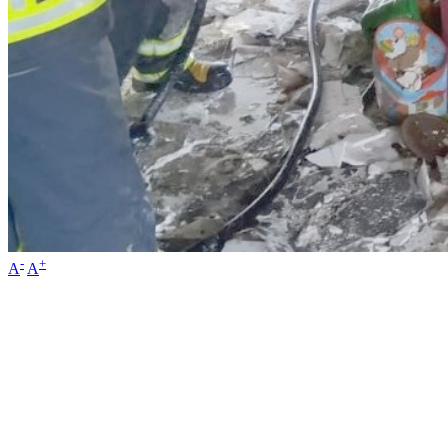
-
+
A
A