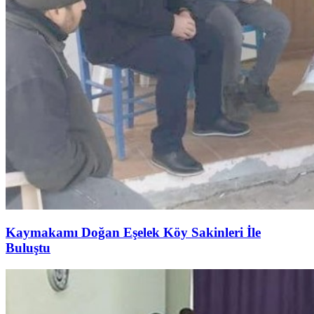
Kaymakamı Doğan Eşelek Köy Sakinleri İle
Buluştu