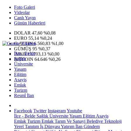
Foto Galeri
Videolar
Canlı Yayın
Günün Haberleri
DOLAR
47,60
%0,08
EURO
55,14
%0,24
G.ALTIN
6.560,83
%1,00
GÜMÜŞ
95
%0,37
İlçe - Belde
IMKB
13.703,13
%0,00
Sağlık
BITCOIN
64.646
%0,26
Üniversite
Yaşam
Eğitim
Asayiş
Emlak
Turizm
Resmî İlan
Facebook
Twitter
Instagram
Youtube
İlçe - Belde
Sağlık
Üniversite
Yaşam
Eğitim
Asayiş
Emlak
Turizm
Emlak
Tarım Ve Sanayi
Belediye
Teknoloji
Yerel
Tanıtım
İş Dünyası
Yatırım
İlan
Gündem