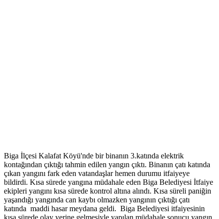
Biga İlçesi Kalafat Köyü'nde bir binanın 3.katında elektrik
kontağından çıktığı tahmin edilen yangın çıktı. Binanın çatı katında
çıkan yangını fark eden vatandaşlar hemen durumu itfaiyeye
bildirdi. Kısa sürede yangına müdahale eden Biga Belediyesi İtfaiye
ekipleri yangını kısa sürede kontrol altına alındı. Kısa süreli paniğin
yaşandığı yangında can kaybı olmazken yangının çıktığı çatı
katında maddi hasar meydana geldi. Biga Belediyesi itfaiyesinin
kısa sürede olay yerine gelmesiyle yapılan müdahale sonucu yangın