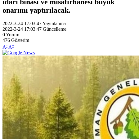
idari binası ve misafirhanesi büyük
onarımı yaptırılacak.
2022-3-24 17:03:47
Yayınlanma
2022-3-24 17:03:47
Güncelleme
0
Yorum
476
Gösterim
-
+
A
A