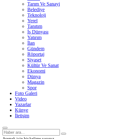
Tarım Ve Sanayi
Belediye
Teknoloji
Yerel
Tanıtım
İş Dünyası
Yatırım
İlan
Gündem
Röportaj
Siyaset
Kültür Ve Sanat
Ekonomi
Dünya
Magazin
Spor
Foto Galeri
Video
Yazarlar
Künye
İletişim
Aramak için bir kelime yazınız.