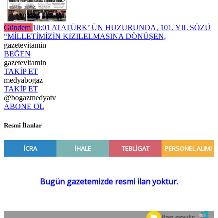
Gündem
10:01
ATATÜRK’ ÜN HUZURUNDA, 101. YIL SÖZÜ
“MİLLETİMİZİN KIZILELMASINA DÖNÜŞEN,
gazetevitamin
BEĞEN
gazetevitamin
TAKİP ET
medyabogaz
TAKİP ET
@bogazmedyatv
ABONE OL
Resmî İlanlar