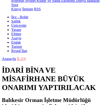
Röportaj
Siyaset
Kültür Ve Sanat
Ekonomi
Dünya
Magazin
Spor
Künye
İletişim
RSS
İlçe - Belde
Sağlık
Üniversite
Yaşam
Eğitim
Asayiş
Emlak
Turizm
Resmî İlan
Anasayfa
İLAN
İDARİ BİNA VE
MİSAFİRHANE BÜYÜK
ONARIMI YAPTIRILACAK
Balıkesir Orman İşletme Müdürlüğü