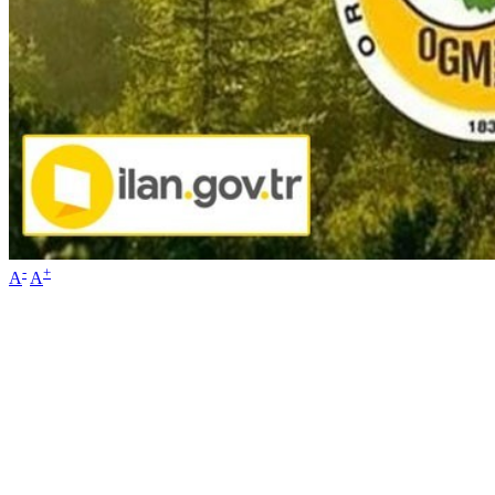
-
+
A
A