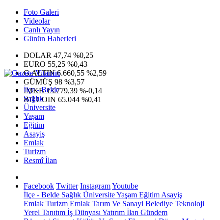
Foto Galeri
Videolar
Canlı Yayın
Günün Haberleri
DOLAR
47,74
%0,25
EURO
55,25
%0,43
G.ALTIN
6.660,55
%2,59
GÜMÜŞ
98
%3,57
İlçe - Belde
IMKB
13.779,39
%-0,14
Sağlık
BITCOIN
65.044
%0,41
Üniversite
Yaşam
Eğitim
Asayiş
Emlak
Turizm
Resmî İlan
Facebook
Twitter
Instagram
Youtube
İlçe - Belde
Sağlık
Üniversite
Yaşam
Eğitim
Asayiş
Emlak
Turizm
Emlak
Tarım Ve Sanayi
Belediye
Teknoloji
Yerel
Tanıtım
İş Dünyası
Yatırım
İlan
Gündem