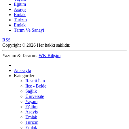
Eğitim
Asayiş
Emlak
Turizm
Emlak
Tarım Ve Sanayi
RSS
Copyright © 2026 Her hakkı saklıdır.
Yazılım & Tasarım:
WK Bilişim
Anasayfa
Kategoriler
Resmî İlan
İlçe - Belde
Sağlık
Üniversite
Yaşam
Eğitim
Asayiş
Emlak
Turizm
Emlak