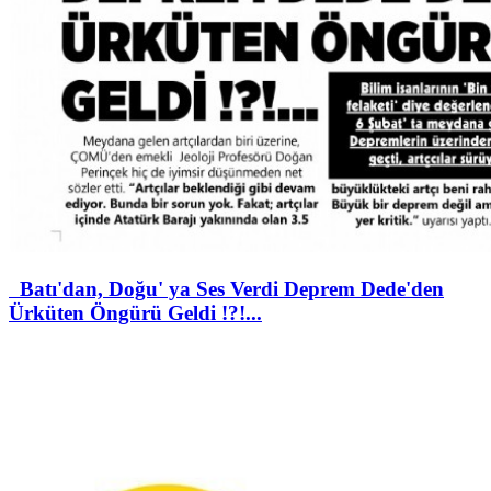
Batı'dan, Doğu' ya Ses Verdi Deprem Dede'den
Ürküten Öngürü Geldi !?!...