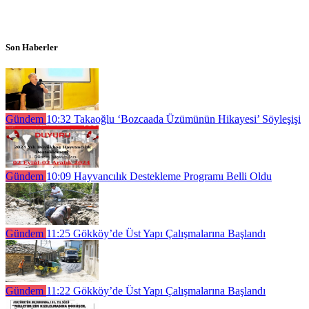
Son Haberler
Gündem
10:32
Takaoğlu ‘Bozcaada Üzümünün Hikayesi’ Söyleşişi
Gündem
10:09
Hayvancılık Destekleme Programı Belli Oldu
Gündem
11:25
Gökköy’de Üst Yapı Çalışmalarına Başlandı
Gündem
11:22
Gökköy’de Üst Yapı Çalışmalarına Başlandı