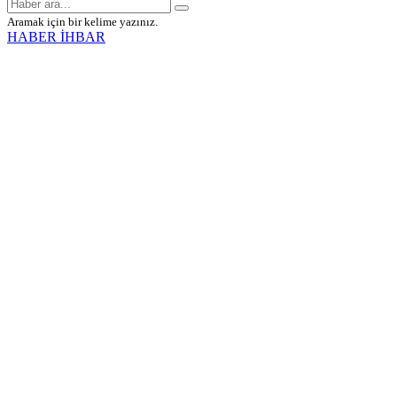
Aramak için bir kelime yazınız.
HABER İHBAR