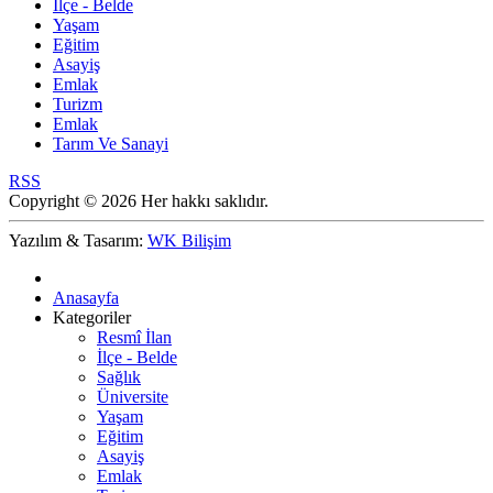
İlçe - Belde
Yaşam
Eğitim
Asayiş
Emlak
Turizm
Emlak
Tarım Ve Sanayi
RSS
Copyright © 2026 Her hakkı saklıdır.
Yazılım & Tasarım:
WK Bilişim
Anasayfa
Kategoriler
Resmî İlan
İlçe - Belde
Sağlık
Üniversite
Yaşam
Eğitim
Asayiş
Emlak