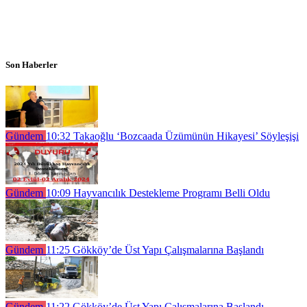
Son Haberler
Gündem
10:32
Takaoğlu ‘Bozcaada Üzümünün Hikayesi’ Söyleşişi
Gündem
10:09
Hayvancılık Destekleme Programı Belli Oldu
Gündem
11:25
Gökköy’de Üst Yapı Çalışmalarına Başlandı
Gündem
11:22
Gökköy’de Üst Yapı Çalışmalarına Başlandı