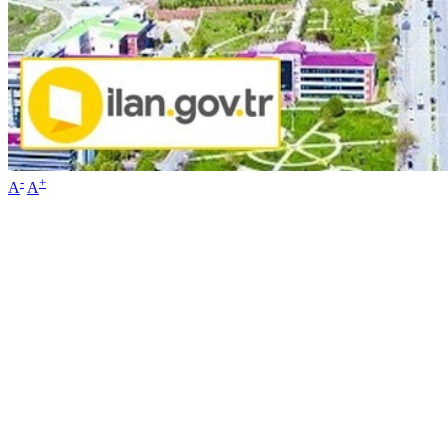
-
+
A
A