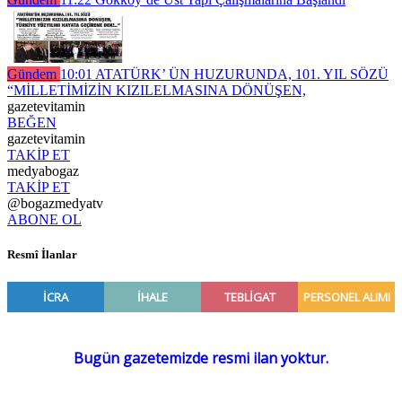
Gündem
10:01
ATATÜRK’ ÜN HUZURUNDA, 101. YIL SÖZÜ
“MİLLETİMİZİN KIZILELMASINA DÖNÜŞEN,
gazetevitamin
BEĞEN
gazetevitamin
TAKİP ET
medyabogaz
TAKİP ET
@bogazmedyatv
ABONE OL
Resmî İlanlar