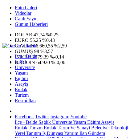
Foto Galeri
Videolar
Canlı Yayın
Günün Haberleri
DOLAR
47,74
%0,25
EURO
55,25
%0,43
G.ALTIN
6.660,55
%2,59
GÜMÜŞ
98
%3,57
İlçe - Belde
IMKB
13.779,39
%-0,14
Sağlık
BITCOIN
64.920
%-0,06
Üniversite
Yaşam
Eğitim
Asayiş
Emlak
Turizm
Resmî İlan
Facebook
Twitter
Instagram
Youtube
İlçe - Belde
Sağlık
Üniversite
Yaşam
Eğitim
Asayiş
Emlak
Turizm
Emlak
Tarım Ve Sanayi
Belediye
Teknoloji
Yerel
Tanıtım
İş Dünyası
Yatırım
İlan
Gündem