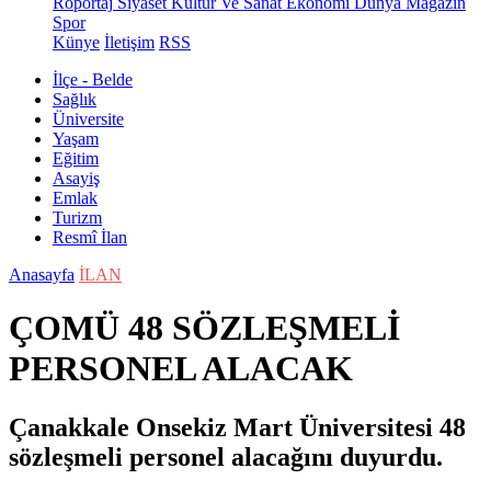
Röportaj
Siyaset
Kültür Ve Sanat
Ekonomi
Dünya
Magazin
Spor
Künye
İletişim
RSS
İlçe - Belde
Sağlık
Üniversite
Yaşam
Eğitim
Asayiş
Emlak
Turizm
Resmî İlan
Anasayfa
İLAN
ÇOMÜ 48 SÖZLEŞMELİ
PERSONEL ALACAK
Çanakkale Onsekiz Mart Üniversitesi 48
sözleşmeli personel alacağını duyurdu.