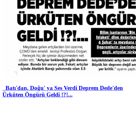
Batı'dan, Doğu' ya Ses Verdi Deprem Dede'den
Ürküten Öngürü Geldi !?!...