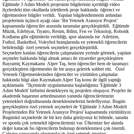
Eğitimde 3 Adım Modeli projesinin bilgilerinin içerildiği video
ilçelerdeki tüm okullarda izletilerek proje hakkında öğrenci ve
öğretmenlere bilgiler verildi. Yapılan bilgilendirmenin ardından
projelerinin üçüncü ayağı olan ‘Bir Yetenek Aranıyor Projesi’
kapsamında öğrenciler arasında taramalar gerçekleştirildi. Eğitimde
Müzik, Edebiyat, Tiyatro, Resim, Bilim, Fen ve Teknoloji, Robotik
Kodlama gibi eğitimlerin verildiği, spor alanında ise Atletizm,
Futbol, Basketbol, Voleybol branşlarında en yetenekli öğrencilerin
belirlendiği özel yetenek seçmeleri gerçekleştirildi.
Seçmelere katılan öğrencilerin çalışmalarını yerinde görmek, yapılan
seçmeler hakkında bilgi almak amacı ile ziyaretler gerçekleştiren
Bayramiç Kaymakamı Alper Taş, hem öğrenciler hem de taramayı
gerçekleştiren öğretmenler ile bir araya gelerek sohbet etti. Özel
Yetenek Öğretmenlerinden öğrenciler ve yürütülen çalışmalar
hakkında bilgi alan Kaymakam Alper Taş konu ile ilgili yaptığı
açıklamada "İlçemizde uygulamasına başladığımız 'Eğitimde 3
Adım Modeli' birbirini destekleyen üç projeden oluşuyor. Projeler ile
akademik başarının arttırılmasının yanında öğrencilerimizin
yetenekleri doğrultusunda desteklenmelerini hedefliyoruz. Bugün
gerçekleştiren özel yetenek seçmeleri de 'Eğitimde 3 Adım Modeli
Projelerinden Bir Yetenek Aranıyor Projesi' kapsamında yürütülüyor.
Bugünkü seçmelerde de bir kez daha görüyoruz ki bilimde, sanatta
ve sporda çok yetenekli öğrencilerimiz var. Ülkemize her alanda
değer katacak bu öğrencilerin bulunup desteklenmesi çok önemli.
Çalışma sonucunda oluşturulacak özel yetenek grupları