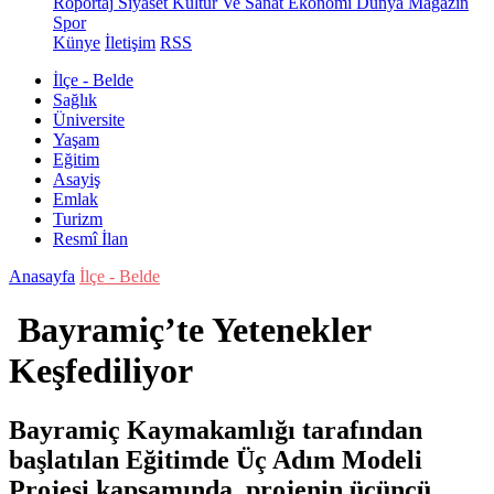
Röportaj
Siyaset
Kültür Ve Sanat
Ekonomi
Dünya
Magazin
Spor
Künye
İletişim
RSS
İlçe - Belde
Sağlık
Üniversite
Yaşam
Eğitim
Asayiş
Emlak
Turizm
Resmî İlan
Anasayfa
İlçe - Belde
Bayramiç’te Yetenekler
Keşfediliyor
Bayramiç Kaymakamlığı tarafından
başlatılan Eğitimde Üç Adım Modeli
Projesi kapsamında, projenin üçüncü