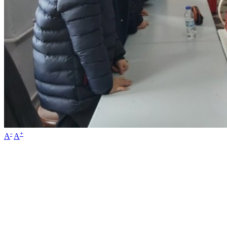
-
+
A
A