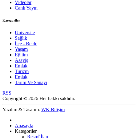
Videolar
Canlı Yayın
Kategoriler
Üniversite
Sağlık
İlçe - Belde
Yaşam
Eğitim
Asayiş
Emlak
Turizm
Emlak
Tarım Ve Sanayi
RSS
Copyright © 2026 Her hakkı saklıdır.
Yazılım & Tasarım:
WK Bilişim
Anasayfa
Kategoriler
Resmî İlan