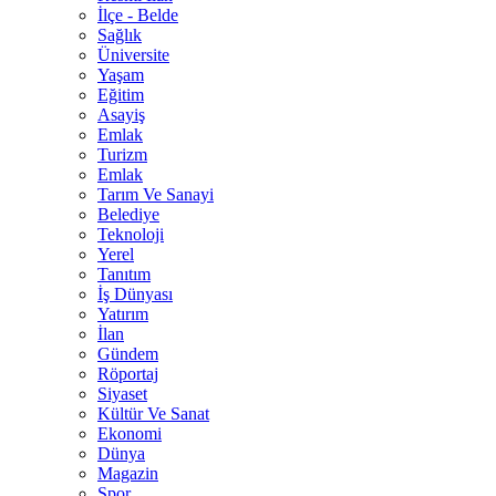
İlçe - Belde
Sağlık
Üniversite
Yaşam
Eğitim
Asayiş
Emlak
Turizm
Emlak
Tarım Ve Sanayi
Belediye
Teknoloji
Yerel
Tanıtım
İş Dünyası
Yatırım
İlan
Gündem
Röportaj
Siyaset
Kültür Ve Sanat
Ekonomi
Dünya
Magazin
Spor