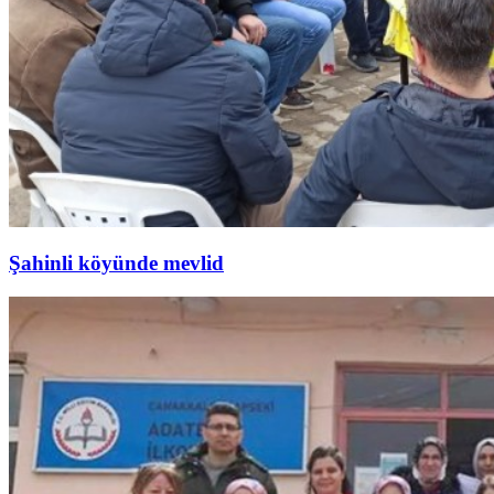
Şahinli köyünde mevlid