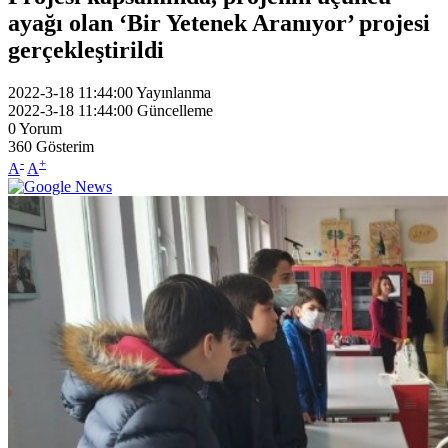
ayağı olan ‘Bir Yetenek Aranıyor’ projesi
gerçekleştirildi
2022-3-18 11:44:00
Yayınlanma
2022-3-18 11:44:00
Güncelleme
0
Yorum
360
Gösterim
-
+
A
A