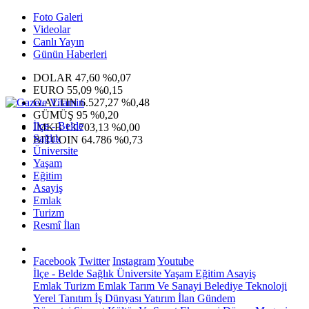
Foto Galeri
Videolar
Canlı Yayın
Günün Haberleri
DOLAR
47,60
%0,07
EURO
55,09
%0,15
G.ALTIN
6.527,27
%0,48
GÜMÜŞ
95
%0,20
İlçe - Belde
IMKB
13.703,13
%0,00
Sağlık
BITCOIN
64.786
%0,73
Üniversite
Yaşam
Eğitim
Asayiş
Emlak
Turizm
Resmî İlan
Facebook
Twitter
Instagram
Youtube
İlçe - Belde
Sağlık
Üniversite
Yaşam
Eğitim
Asayiş
Emlak
Turizm
Emlak
Tarım Ve Sanayi
Belediye
Teknoloji
Yerel
Tanıtım
İş Dünyası
Yatırım
İlan
Gündem