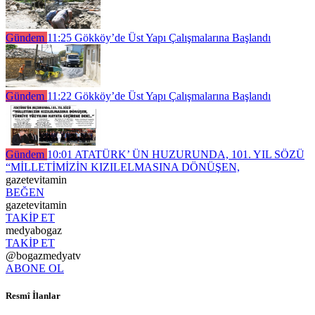
Gündem
11:25
Gökköy’de Üst Yapı Çalışmalarına Başlandı
Gündem
11:22
Gökköy’de Üst Yapı Çalışmalarına Başlandı
Gündem
10:01
ATATÜRK’ ÜN HUZURUNDA, 101. YIL SÖZÜ
“MİLLETİMİZİN KIZILELMASINA DÖNÜŞEN,
gazetevitamin
BEĞEN
gazetevitamin
TAKİP ET
medyabogaz
TAKİP ET
@bogazmedyatv
ABONE OL
Resmî İlanlar