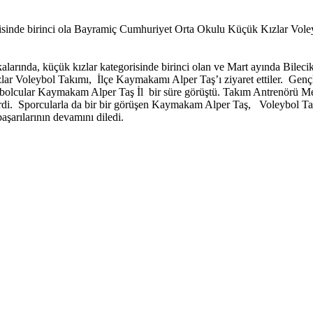
isinde birinci ola Bayramiç Cumhuriyet Orta Okulu Küçük Kızlar Voleyb
alarında, küçük kızlar kategorisinde birinci olan ve Mart ayında Bile
r Voleybol Takımı, İlçe Kaymakamı Alper Taş’ı ziyaret ettiler. Genç
olcular Kaymakam Alper Taş İl bir süre görüştü. Takım Antrenörü Mel
rdi. Sporcularla da bir bir görüşen Kaymakam Alper Taş, Voleybol Takım
şarılarının devamını diledi.