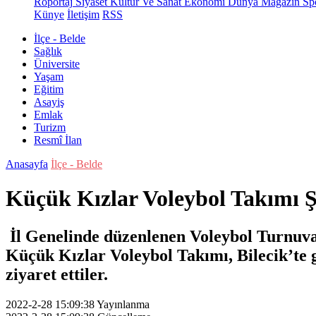
Röportaj
Siyaset
Kültür Ve Sanat
Ekonomi
Dünya
Magazin
Sp
Künye
İletişim
RSS
İlçe - Belde
Sağlık
Üniversite
Yaşam
Eğitim
Asayiş
Emlak
Turizm
Resmî İlan
Anasayfa
İlçe - Belde
Küçük Kızlar Voleybol Takımı 
İl Genelinde düzenlenen Voleybol Turnuva
Küçük Kızlar Voleybol Takımı, Bilecik’te
ziyaret ettiler.
2022-2-28 15:09:38
Yayınlanma