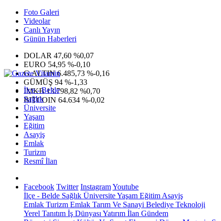
Foto Galeri
Videolar
Canlı Yayın
Günün Haberleri
DOLAR
47,60
%0,07
EURO
54,95
%-0,10
G.ALTIN
6.485,73
%-0,16
GÜMÜŞ
94
%-1,33
İlçe - Belde
IMKB
13.798,82
%0,70
Sağlık
BITCOIN
64.634
%-0,02
Üniversite
Yaşam
Eğitim
Asayiş
Emlak
Turizm
Resmî İlan
Facebook
Twitter
Instagram
Youtube
İlçe - Belde
Sağlık
Üniversite
Yaşam
Eğitim
Asayiş
Emlak
Turizm
Emlak
Tarım Ve Sanayi
Belediye
Teknoloji
Yerel
Tanıtım
İş Dünyası
Yatırım
İlan
Gündem