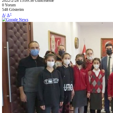
2022-2-28 15:09:38
Güncelleme
0
Yorum
548
Gösterim
-
+
A
A