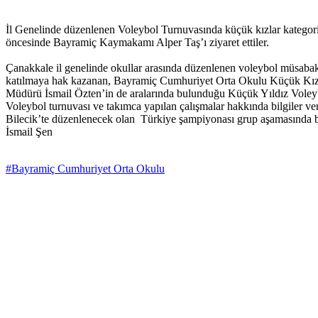
İl Genelinde düzenlenen Voleybol Turnuvasında küçük kızlar kategor
öncesinde Bayramiç Kaymakamı Alper Taş’ı ziyaret ettiler.
Çanakkale il genelinde okullar arasında düzenlenen voleybol müsabak
katılmaya hak kazanan, Bayramiç Cumhuriyet Orta Okulu Küçük Kızla
Müdürü İsmail Özten’in de aralarında bulunduğu Küçük Yıldız Voleyb
Voleybol turnuvası ve takımca yapılan çalışmalar hakkında bilgiler ve
Bilecik’te düzenlenecek olan Türkiye şampiyonası grup aşamasında ba
İsmail Şen
#Bayramiç Cumhuriyet Orta Okulu