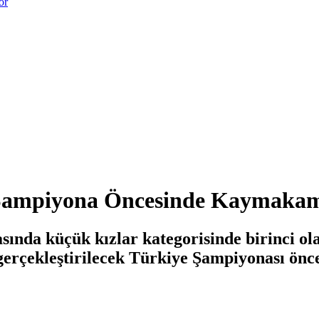
or
Şampiyona Öncesinde Kaymakam’ı
sında küçük kızlar kategorisinde birinci 
 gerçekleştirilecek Türkiye Şampiyonası ö