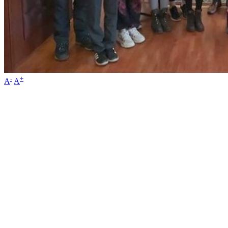
-
+
A
A