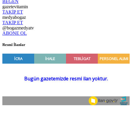
BEĞEN
gazetevitamin
TAKİP ET
medyabogaz
TAKİP ET
@bogazmedyatv
ABONE OL
Resmî İlanlar