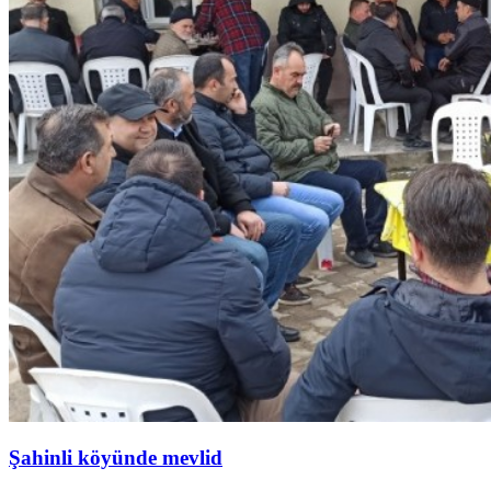
Şahinli köyünde mevlid