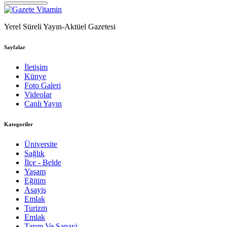
Yerel Süreli Yayın-Aktüel Gazetesi
Sayfalar
İletişim
Künye
Foto Galeri
Videolar
Canlı Yayın
Kategoriler
Üniversite
Sağlık
İlçe - Belde
Yaşam
Eğitim
Asayiş
Emlak
Turizm
Emlak
Tarım Ve Sanayi