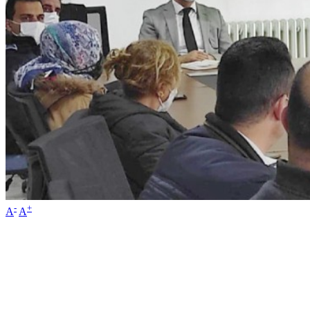
-
+
A
A