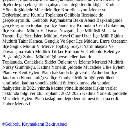
İlçelerde gerçekleştirilen çalışmaların değerlendirildiği Kadına
Yönelik Şiddetle Mücadele İlçe Koordinasyon İzleme ve
Değerlendirme Kurulu Toplantısı Gelibolu İlçesinde de
gerçekleştirildi. Gelibolu Kaymakamı Bekir Abacı Başkanlığında
gerçekleştirilen toplantıya İlçe Jandarma Komutanı Cem Gökdemir,
İlçe Emniyet Müdür V. Osman Yozgatlı, İlçe Müftüsü Mustafa
Turgut, İlçe Yazı İşleri Müdürü Aysel Onur Uzer, İlçe Milli Eğitim
Müdürü Tahir Karaca, Gençlik Ve Spor İlçe Müdürü Emre Özdemir,
İlçe Sağlık Müdür V. Merve Topbaş, Sosyal Yardımlaşma Ve
Dayanışma Vakfı Müdürü Türker Erdihan Ve Gelibolu Belediye
Başkanlığı Zabıta Müdürlüğü personelleri katıldı.
Toplantıda, Çanakkale Şiddet Önleme ve İzleme Merkezi Müdürü
Nuray Gümrükçü, Kadına Yönelik Şiddetle Mücadele Ülke Eylem
Planı ve Kent Eylem Planı hakkında bilgi verdi. Ardından İlçe
Jandarma Komutanlığı ve İlçe Emniyet Müdürlüğü yetkilileri
tarafından kadına yönelik şiddeti önlemek amacıyla yapılan
faaliyetler ile 2021 yılında kadına yönelik şiddete ilişkin veriler
hakkında bilgi verildi. Toplantı, 2022-2025 Kadına Yönelik Şiddetle
Mücadele Eylem Planı taslağının değerlendirilmesi ile sona erdi.
Haber Merkezi
#Gelibolu Kaymakamı Bekir Abacı