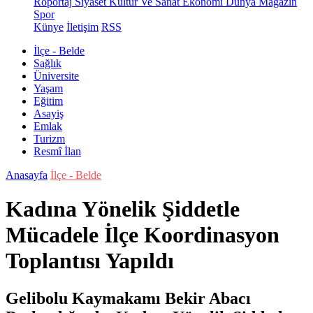
Röportaj
Siyaset
Kültür Ve Sanat
Ekonomi
Dünya
Magazin
Spor
Künye
İletişim
RSS
İlçe - Belde
Sağlık
Üniversite
Yaşam
Eğitim
Asayiş
Emlak
Turizm
Resmî İlan
Anasayfa
İlçe - Belde
Kadına Yönelik Şiddetle
Mücadele İlçe Koordinasyon
Toplantısı Yapıldı
Gelibolu Kaymakamı Bekir Abacı