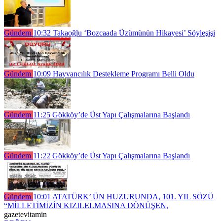
Gündem
10:32
Takaoğlu ‘Bozcaada Üzümünün Hikayesi’ Söyleşişi
Gündem
10:09
Hayvancılık Destekleme Programı Belli Oldu
Gündem
11:25
Gökköy’de Üst Yapı Çalışmalarına Başlandı
Gündem
11:22
Gökköy’de Üst Yapı Çalışmalarına Başlandı
Gündem
10:01
ATATÜRK’ ÜN HUZURUNDA, 101. YIL SÖZÜ
“MİLLETİMİZİN KIZILELMASINA DÖNÜŞEN,
gazetevitamin