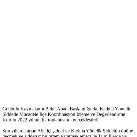
Gelibolu Kaymakamı Bekir Abacı Başkanlığında, Kadına Yönelik
Şiddetle Mücadele İlçe Koordinasyon İzleme ve Değerlendirme
Kurulu 2022 yılının ilk toplantısını gerçekleştirdi.
Son yıllarda artan Aile içi şiddet ve Kadına Yönelik Şiddettin önüne
geçmek ve şiddetsiz bir ortam yaratmak amacı ile Tüm İllerde ve