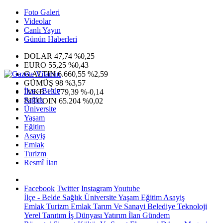
Foto Galeri
Videolar
Canlı Yayın
Günün Haberleri
DOLAR
47,74
%0,25
EURO
55,25
%0,43
G.ALTIN
6.660,55
%2,59
GÜMÜŞ
98
%3,57
İlçe - Belde
IMKB
13.779,39
%-0,14
Sağlık
BITCOIN
65.204
%0,02
Üniversite
Yaşam
Eğitim
Asayiş
Emlak
Turizm
Resmî İlan
Facebook
Twitter
Instagram
Youtube
İlçe - Belde
Sağlık
Üniversite
Yaşam
Eğitim
Asayiş
Emlak
Turizm
Emlak
Tarım Ve Sanayi
Belediye
Teknoloji
Yerel
Tanıtım
İş Dünyası
Yatırım
İlan
Gündem