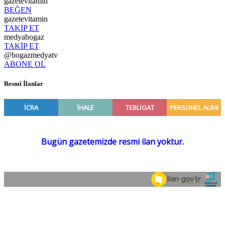
gazetevitamin
BEĞEN
gazetevitamin
TAKİP ET
medyabogaz
TAKİP ET
@bogazmedyatv
ABONE OL
Resmî İlanlar