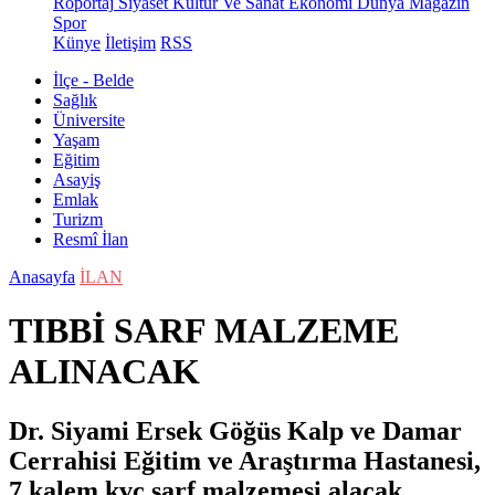
Röportaj
Siyaset
Kültür Ve Sanat
Ekonomi
Dünya
Magazin
Spor
Künye
İletişim
RSS
İlçe - Belde
Sağlık
Üniversite
Yaşam
Eğitim
Asayiş
Emlak
Turizm
Resmî İlan
Anasayfa
İLAN
TIBBİ SARF MALZEME
ALINACAK
Dr. Siyami Ersek Göğüs Kalp ve Damar
Cerrahisi Eğitim ve Araştırma Hastanesi,
7 kalem kvc sarf malzemesi alacak.