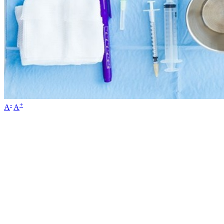
-
+
A
A