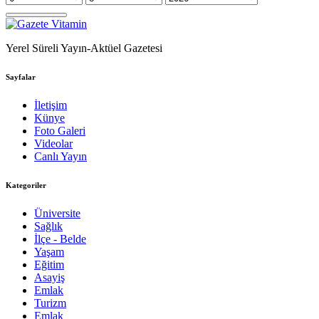
Yerel Süreli Yayın-Aktüel Gazetesi
Sayfalar
İletişim
Künye
Foto Galeri
Videolar
Canlı Yayın
Kategoriler
Üniversite
Sağlık
İlçe - Belde
Yaşam
Eğitim
Asayiş
Emlak
Turizm
Emlak