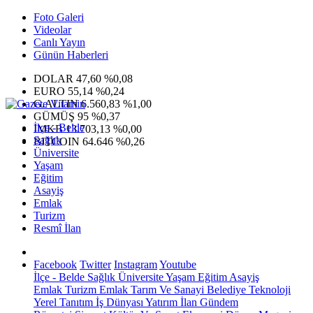
Foto Galeri
Videolar
Canlı Yayın
Günün Haberleri
DOLAR
47,60
%0,08
EURO
55,14
%0,24
G.ALTIN
6.560,83
%1,00
GÜMÜŞ
95
%0,37
İlçe - Belde
IMKB
13.703,13
%0,00
Sağlık
BITCOIN
64.646
%0,26
Üniversite
Yaşam
Eğitim
Asayiş
Emlak
Turizm
Resmî İlan
Facebook
Twitter
Instagram
Youtube
İlçe - Belde
Sağlık
Üniversite
Yaşam
Eğitim
Asayiş
Emlak
Turizm
Emlak
Tarım Ve Sanayi
Belediye
Teknoloji
Yerel
Tanıtım
İş Dünyası
Yatırım
İlan
Gündem