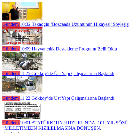
Gündem
10:32
Takaoğlu ‘Bozcaada Üzümünün Hikayesi’ Söyleşişi
Gündem
10:09
Hayvancılık Destekleme Programı Belli Oldu
Gündem
11:25
Gökköy’de Üst Yapı Çalışmalarına Başlandı
Gündem
11:22
Gökköy’de Üst Yapı Çalışmalarına Başlandı
Gündem
10:01
ATATÜRK’ ÜN HUZURUNDA, 101. YIL SÖZÜ
“MİLLETİMİZİN KIZILELMASINA DÖNÜŞEN,