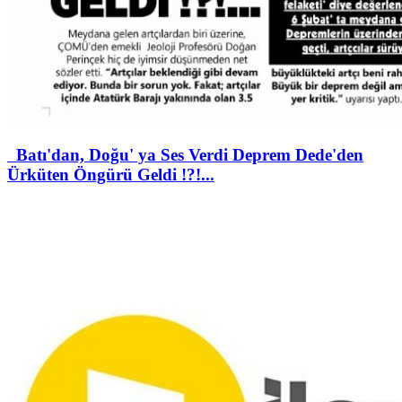
Batı'dan, Doğu' ya Ses Verdi Deprem Dede'den
Ürküten Öngürü Geldi !?!...