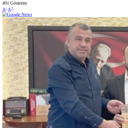
491
Gösterim
-
+
A
A