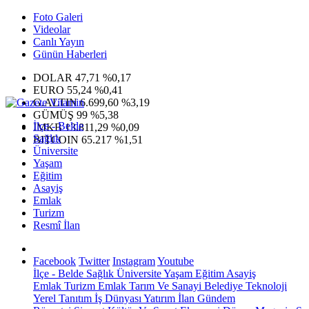
Foto Galeri
Videolar
Canlı Yayın
Günün Haberleri
DOLAR
47,71
%0,17
EURO
55,24
%0,41
G.ALTIN
6.699,60
%3,19
GÜMÜŞ
99
%5,38
İlçe - Belde
IMKB
13.811,29
%0,09
Sağlık
BITCOIN
65.217
%1,51
Üniversite
Yaşam
Eğitim
Asayiş
Emlak
Turizm
Resmî İlan
Facebook
Twitter
Instagram
Youtube
İlçe - Belde
Sağlık
Üniversite
Yaşam
Eğitim
Asayiş
Emlak
Turizm
Emlak
Tarım Ve Sanayi
Belediye
Teknoloji
Yerel
Tanıtım
İş Dünyası
Yatırım
İlan
Gündem