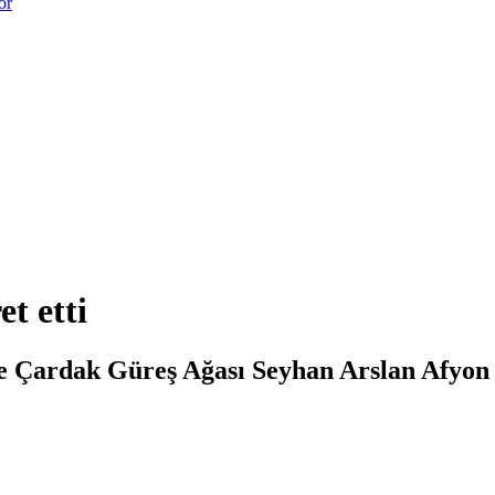
or
t etti
 Çardak Güreş Ağası Seyhan Arslan Afyon D