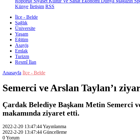
Röportaj
Siyaset
Kültür Ve Sanat
Ekonomi
Dünya
Magazin
Sp
Künye
İletişim
RSS
İlçe - Belde
Sağlık
Üniversite
Yaşam
Eğitim
Asayiş
Emlak
Turizm
Resmî İlan
Anasayfa
İlçe - Belde
Semerci ve Arslan Taylan’ı ziyare
Çardak Belediye Başkanı Metin Semerci ve
makamında ziyaret etti.
2022-2-20 13:47:44
Yayınlanma
2022-2-20 13:47:44
Güncelleme
0
Yorum