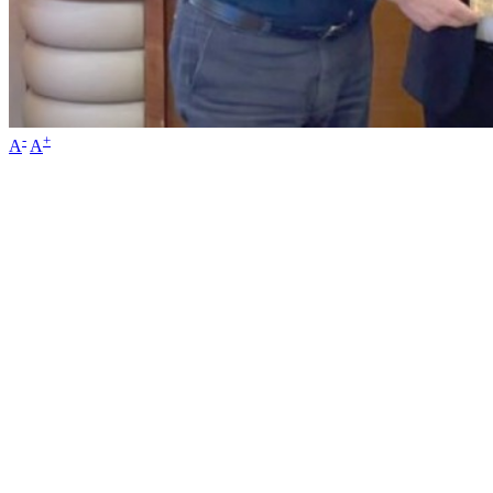
-
+
A
A