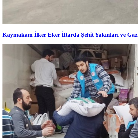
Kaymakam İlker Eker İftarda Şehit Yakınları ve Gazil